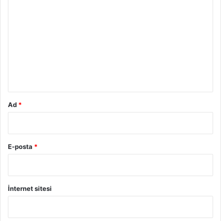
o
r
u
m
*
Ad
*
E-posta
*
İnternet sitesi