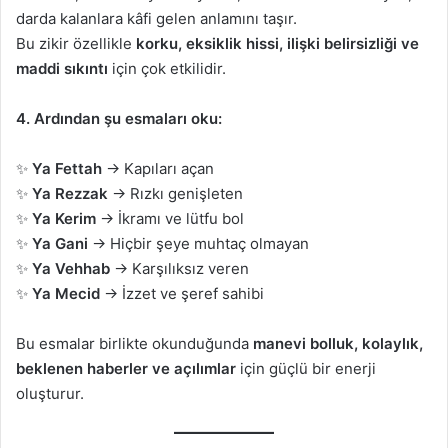
darda kalanlara kâfi gelen anlamını taşır.
Bu zikir özellikle
korku, eksiklik hissi, ilişki belirsizliği ve
maddi sıkıntı
için çok etkilidir.
4. Ardından şu esmaları oku:
✨
Ya Fettah
→ Kapıları açan
✨
Ya Rezzak
→ Rızkı genişleten
✨
Ya Kerim
→ İkramı ve lütfu bol
✨
Ya Gani
→ Hiçbir şeye muhtaç olmayan
✨
Ya Vehhab
→ Karşılıksız veren
✨
Ya Mecid
→ İzzet ve şeref sahibi
Bu esmalar birlikte okunduğunda
manevi bolluk, kolaylık,
beklenen haberler ve açılımlar
için güçlü bir enerji
oluşturur.