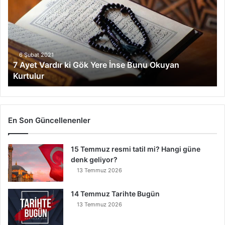
Vardır
ki
Gök
Yere
İnse
Bunu
6 Şubat 2021
7 Ayet Vardır ki Gök Yere İnse Bunu Okuyan
Okuyan
Kurtulur
Kurtulur
En Son Güncellenenler
15 Temmuz resmi tatil mi? Hangi güne
denk geliyor?
13 Temmuz 2026
14 Temmuz Tarihte Bugün
13 Temmuz 2026