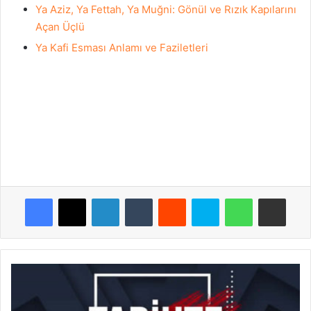
Ya Aziz, Ya Fettah, Ya Muğni: Gönül ve Rızık Kapılarını
Açan Üçlü
Ya Kafi Esması Anlamı ve Faziletleri
Facebook
X
LinkedIn
Tumblr
Reddit
Skype
WhatsApp
E-Posta ile payla
30
Kasım
Tarihte