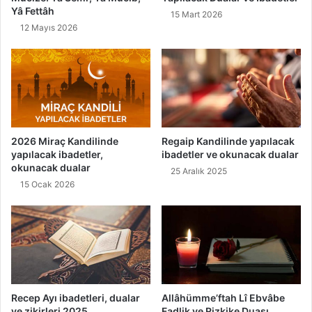
Yâ Fettâh
15 Mart 2026
12 Mayıs 2026
2026 Miraç Kandilinde
Regaip Kandilinde yapılacak
yapılacak ibadetler,
ibadetler ve okunacak dualar
okunacak dualar
25 Aralık 2025
15 Ocak 2026
Recep Ayı ibadetleri, dualar
Allâhümme’ftah Lî Ebvâbe
ve zikirleri 2025
Fadlik ve Rizkike Duası