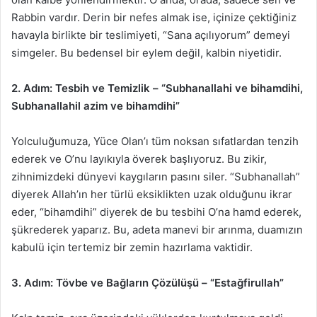
Rabbin vardır. Derin bir nefes almak ise, içinize çektiğiniz
havayla birlikte bir teslimiyeti, “Sana açılıyorum” demeyi
simgeler. Bu bedensel bir eylem değil, kalbin niyetidir.
2. Adım: Tesbih ve Temizlik – “Subhanallahi ve bihamdihi,
Subhanallahil azim ve bihamdihi”
Yolculuğumuza, Yüce Olan’ı tüm noksan sıfatlardan tenzih
ederek ve O’nu layıkıyla överek başlıyoruz. Bu zikir,
zihnimizdeki dünyevi kaygıların pasını siler. “Subhanallah”
diyerek Allah’ın her türlü eksiklikten uzak olduğunu ikrar
eder, “bihamdihi” diyerek de bu tesbihi O’na hamd ederek,
şükrederek yaparız. Bu, adeta manevi bir arınma, duamızın
kabulü için tertemiz bir zemin hazırlama vaktidir.
3. Adım: Tövbe ve Bağların Çözülüşü – “Estağfirullah”