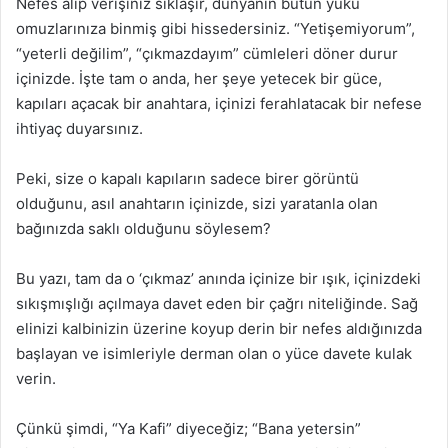
Nefes alıp verişiniz sıklaşır, dünyanın bütün yükü
omuzlarınıza binmiş gibi hissedersiniz. “Yetişemiyorum”,
“yeterli değilim”, “çıkmazdayım” cümleleri döner durur
içinizde. İşte tam o anda, her şeye yetecek bir güce,
kapıları açacak bir anahtara, içinizi ferahlatacak bir nefese
ihtiyaç duyarsınız.
Peki, size o kapalı kapıların sadece birer görüntü
olduğunu, asıl anahtarın içinizde, sizi yaratanla olan
bağınızda saklı olduğunu söylesem?
Bu yazı, tam da o ‘çıkmaz’ anında içinize bir ışık, içinizdeki
sıkışmışlığı açılmaya davet eden bir çağrı niteliğinde. Sağ
elinizi kalbinizin üzerine koyup derin bir nefes aldığınızda
başlayan ve isimleriyle derman olan o yüce davete kulak
verin.
Çünkü şimdi, “Ya Kafi” diyeceğiz; “Bana yetersin”