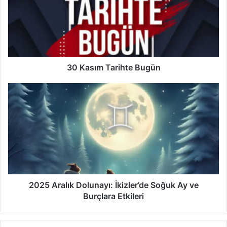
Bugün
30 Kasım Tarihte Bugün
2025
Aralık
Dolunayı:
İkizler’de
Soğuk
Ay
ve
Burçlara
Etkileri
2025 Aralık Dolunayı: İkizler’de Soğuk Ay ve
Burçlara Etkileri