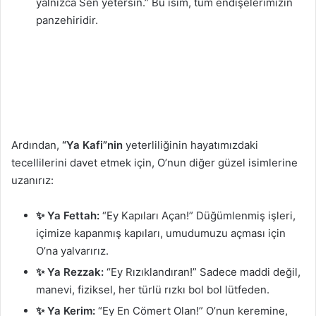
yalnızca Sen yetersin.” Bu isim, tüm endişelerimizin
panzehiridir.
Ardından,
“Ya Kafi”nin
yeterliliğinin hayatımızdaki
tecellilerini davet etmek için, O’nun diğer güzel isimlerine
uzanırız:
✨ Ya Fettah:
“Ey Kapıları Açan!” Düğümlenmiş işleri,
içimize kapanmış kapıları, umudumuzu açması için
O’na yalvarırız.
✨ Ya Rezzak:
“Ey Rızıklandıran!” Sadece maddi değil,
manevi, fiziksel, her türlü rızkı bol bol lütfeden.
✨ Ya Kerim:
“Ey En Cömert Olan!” O’nun keremine,