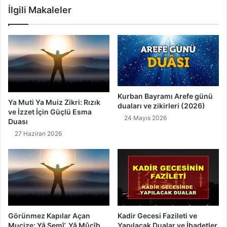
İlgili Makaleler
Kurban Bayramı Arefe günü
Ya Muti Ya Muiz Zikri: Rızık
duaları ve zikirleri (2026)
ve İzzet İçin Güçlü Esma
24 Mayıs 2026
Duası
27 Haziran 2026
Kadir Gecesi Fazileti ve
Görünmez Kapılar Açan
Yapılacak Dualar ve İbadetler
Mucize: Yâ Semî’, Yâ Mûcîb,