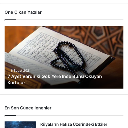
Öne Çıkan Yazılar
7
Ayet
Vardır
ki
Gök
Yere
İnse
Bunu
6 Şubat 2021
7 Ayet Vardır ki Gök Yere İnse Bunu Okuyan
Okuyan
Kurtulur
Kurtulur
En Son Güncellenenler
Rüyaların Hafıza Üzerindeki Etkileri