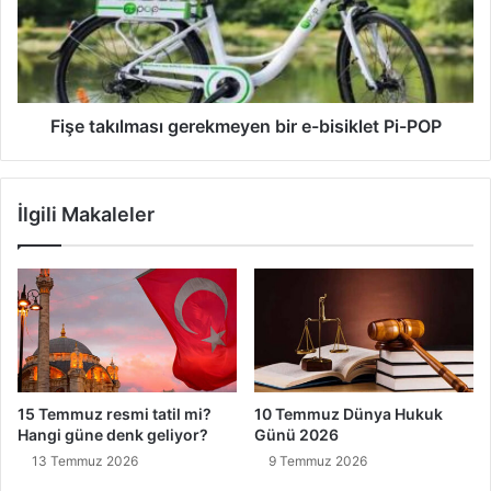
e-
bisiklet
Pi-
POP
Fişe takılması gerekmeyen bir e-bisiklet Pi-POP
İlgili Makaleler
15 Temmuz resmi tatil mi?
10 Temmuz Dünya Hukuk
Hangi güne denk geliyor?
Günü 2026
13 Temmuz 2026
9 Temmuz 2026