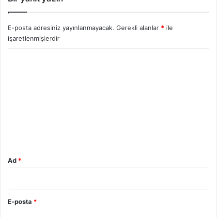
E-posta adresiniz yayınlanmayacak.
Gerekli alanlar
*
ile
işaretlenmişlerdir
Y
o
r
u
m
*
Ad
*
E-posta
*