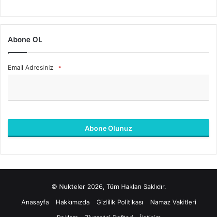
Abone OL
Email Adresiniz
*
Abone Olunuz
B
u
a
l
© Nukteler 2026, Tüm Hakları Saklıdır.
a
n
Anasayfa
Hakkımızda
Gizlilik Politikası
Namaz Vakitleri
b