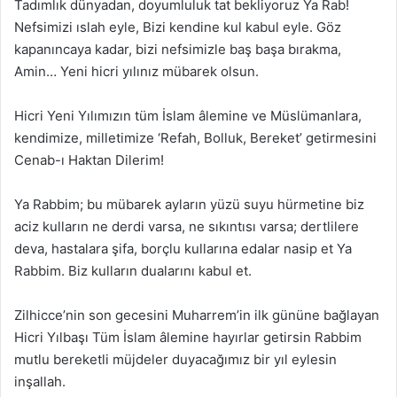
Tadımlık dünyadan, doyumluluk tat bekliyoruz Ya Rab!
Nefsimizi ıslah eyle, Bizi kendine kul kabul eyle. Göz
kapanıncaya kadar, bizi nefsimizle baş başa bırakma,
Amin… Yeni hicri yılınız mübarek olsun.
Hicri Yeni Yılımızın tüm İslam âlemine ve Müslümanlara,
kendimize, milletimize ‘Refah, Bolluk, Bereket’ getirmesini
Cenab-ı Haktan Dilerim!
Ya Rabbim; bu mübarek ayların yüzü suyu hürmetine biz
aciz kulların ne derdi varsa, ne sıkıntısı varsa; dertlilere
deva, hastalara şifa, borçlu kullarına edalar nasip et Ya
Rabbim. Biz kulların dualarını kabul et.
Zilhicce’nin son gecesini Muharrem’in ilk gününe bağlayan
Hicri Yılbaşı Tüm İslam âlemine hayırlar getirsin Rabbim
mutlu bereketli müjdeler duyacağımız bir yıl eylesin
inşallah.