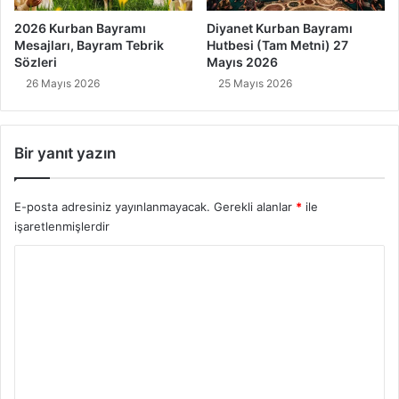
2026 Kurban Bayramı
Diyanet Kurban Bayramı
Mesajları, Bayram Tebrik
Hutbesi (Tam Metni) 27
Sözleri
Mayıs 2026
26 Mayıs 2026
25 Mayıs 2026
Bir yanıt yazın
E-posta adresiniz yayınlanmayacak.
Gerekli alanlar
*
ile
işaretlenmişlerdir
Y
o
r
u
m
*