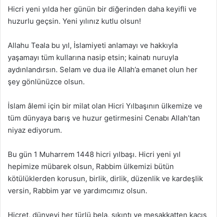
Hicri yeni yılda her günün bir diğerinden daha keyifli ve
huzurlu geçsin. Yeni yılınız kutlu olsun!
Allahu Teala bu yıl, İslamiyeti anlamayı ve hakkıyla
yaşamayı tüm kullarına nasip etsin; kainatı nuruyla
aydınlandırsın. Selam ve dua ile Allah’a emanet olun her
şey gönlünüzce olsun.
İslam âlemi için bir milat olan Hicri Yılbaşının ülkemize ve
tüm dünyaya barış ve huzur getirmesini Cenabı Allah’tan
niyaz ediyorum.
Bu gün 1 Muharrem 1448 hicri yılbaşı. Hicri yeni yıl
hepimize mübarek olsun, Rabbim ülkemizi bütün
kötülüklerden korusun, birlik, dirlik, düzenlik ve kardeşlik
versin, Rabbim yar ve yardımcımız olsun.
Hicret, dünyevi her türlü bela, sıkıntı ve meşakkatten kaçış