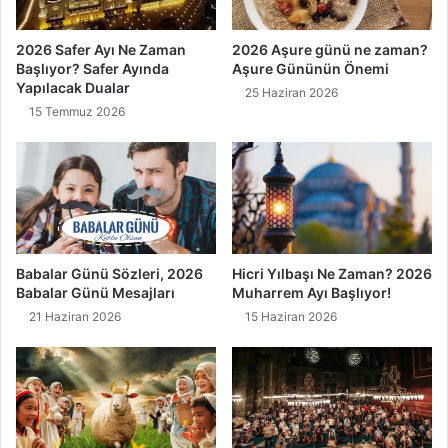
ı
k
ı
2026 Safer Ayı Ne Zaman
2026 Aşure günü ne zaman?
y
Başlıyor? Safer Ayında
Aşure Gününün Önemi
Yapılacak Dualar
o
25 Haziran 2026
r
15 Temmuz 2026
?
Babalar Günü Sözleri, 2026
Hicri Yılbaşı Ne Zaman? 2026
Babalar Günü Mesajları
Muharrem Ayı Başlıyor!
21 Haziran 2026
15 Haziran 2026