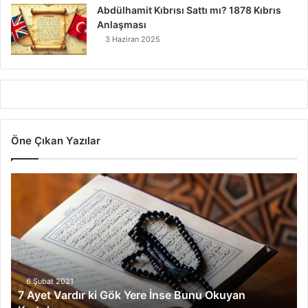
Abdülhamit Kıbrısı Sattı mı? 1878 Kıbrıs
Anlaşması
3 Haziran 2025
Öne Çıkan Yazılar
7
A
y
e
t
V
a
r
6 Şubat 2021
7 Ayet Vardır ki Gök Yere İnse Bunu Okuyan
d