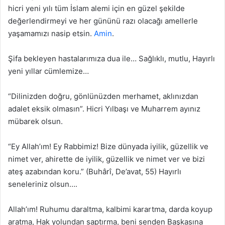
hicri yeni yılı tüm İslam alemi için en güzel şekilde
değerlendirmeyi ve her gününü razı olacağı amellerle
yaşamamızı nasip etsin.
Amin
.
Şifa bekleyen hastalarımıza dua ile… Sağlıklı, mutlu, Hayırlı
yeni yıllar cümlemize…
“Dilinizden doğru, gönlünüzden merhamet, aklınızdan
adalet eksik olmasın”. Hicri Yılbaşı ve Muharrem ayınız
mübarek olsun.
“Ey Allah’ım! Ey Rabbimiz! Bize dünyada iyilik, güzellik ve
nimet ver, ahirette de iyilik, güzellik ve nimet ver ve bizi
ateş azabından koru.” (Buhârî, De’avat, 55) Hayırlı
seneleriniz olsun….
Allah’ım! Ruhumu daraltma, kalbimi karartma, darda koyup
aratma, Hak yolundan saptırma, beni senden Başkasına