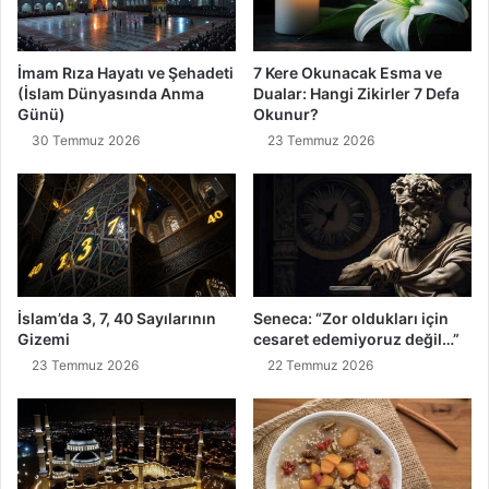
ı
d
D
e
o
n
İmam Rıza Hayatı ve Şehadeti
7 Kere Okunacak Esma ve
k
H
(İslam Dünyasında Anma
Dualar: Hangi Zikirler 7 Defa
u
e
Günü)
Okunur?
n
r
30 Temmuz 2026
23 Temmuz 2026
u
Y
l
e
m
r
a
d
z
e
d
K
ı
a
r
r
İslam’da 3, 7, 40 Sayılarının
Seneca: “Zor oldukları için
ş
Gizemi
cesaret edemiyoruz değil…”
ı
23 Temmuz 2026
22 Temmuz 2026
m
ı
z
a
Ç