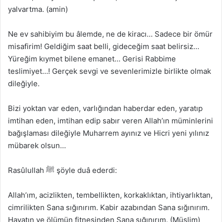
yalvartma. (amin)
Ne ev sahibiyim bu âlemde, ne de kiracı… Sadece bir ömür
misafirim! Geldiğim saat belli, gideceğim saat belirsiz…
Yüreğim kıymet bilene emanet… Gerisi Rabbime
teslimiyet…! Gerçek sevgi ve sevenlerimizle birlikte olmak
dileğiyle.
Bizi yoktan var eden, varlığından haberdar eden, yaratıp
imtihan eden, imtihan edip sabır veren Allah’ın müminlerini
bağışlaması dileğiyle Muharrem ayınız ve Hicri yeni yılınız
mübarek olsun…
Rasûlullah ﷺ şöyle duâ ederdi:
Allah’ım, acizlikten, tembellikten, korkaklıktan, ihtiyarlıktan,
cimrilikten Sana sığınırım. Kabir azabından Sana sığınırım.
Hayatın ve ölümün fitnesinden Sana sığınırım. (Müslim)