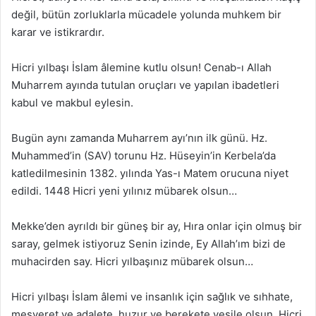
değil, bütün zorluklarla mücadele yolunda muhkem bir
karar ve istikrardır.
Hicri yılbaşı İslam âlemine kutlu olsun! Cenab-ı Allah
Muharrem ayında tutulan oruçları ve yapılan ibadetleri
kabul ve makbul eylesin.
Bugün aynı zamanda Muharrem ayı’nın ilk günü. Hz.
Muhammed’in (SAV) torunu Hz. Hüseyin’in Kerbela’da
katledilmesinin 1382. yılında Yas-ı Matem orucuna niyet
edildi. 1448 Hicri yeni yılınız mübarek olsun…
Mekke’den ayrıldı bir güneş bir ay, Hıra onlar için olmuş bir
saray, gelmek istiyoruz Senin izinde, Ey Allah’ım bizi de
muhacirden say. Hicri yılbaşınız mübarek olsun…
Hicri yılbaşı İslam âlemi ve insanlık için sağlık ve sıhhate,
meşveret ve adalete, huzur ve berekete vesile olsun. Hicri