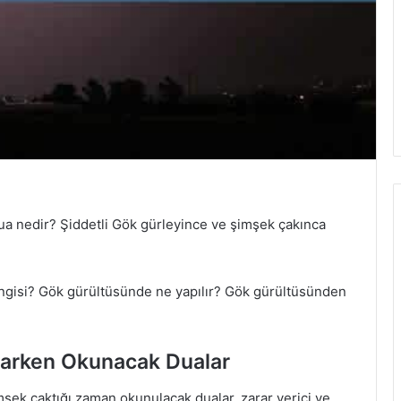
a nedir? Şiddetli Gök gürleyince ve şimşek çakınca
ngisi? Gök gürültüsünde ne yapılır? Gök gürültüsünden
karken Okunacak Dualar
şek çaktığı zaman okunulacak dualar, zarar verici ve