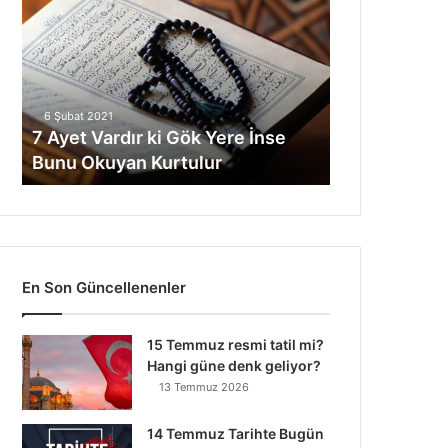
y
e
t
V
a
6 Şubat 2021
r
7 Ayet Vardır ki Gök Yere İnse
d
Bunu Okuyan Kurtulur
ı
r
k
i
G
ö
En Son Güncellenenler
k
Y
e
15 Temmuz resmi tatil mi?
r
Hangi güne denk geliyor?
e
13 Temmuz 2026
İ
n
14 Temmuz Tarihte Bugün
s