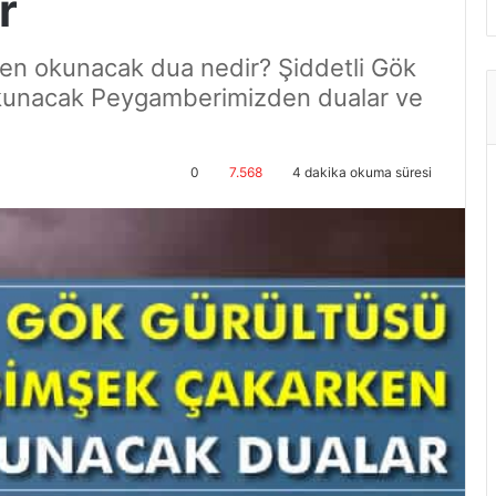
r
en okunacak dua nedir? Şiddetli Gök
okunacak Peygamberimizden dualar ve
0
7.568
4 dakika okuma süresi