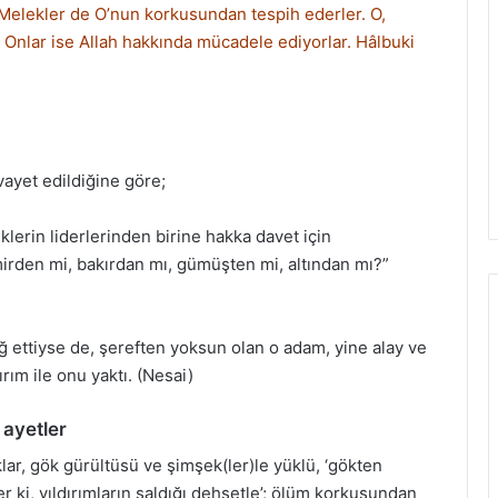
Melekler de O’nun korkusundan tespih ederler. O,
r. Onlar ise Allah hakkında mücadele ediyorlar. Hâlbuki
vayet edildiğine göre;
iklerin liderlerinden birine hakka davet için
irden mi, bakırdan mı, gümüşten mi, altından mı?”
iğ ettiyse de, şereften yoksun olan o adam, yine alay ve
rım ile onu yaktı. (Nesai)
 ayetler
klar, gök gürültüsü ve şimşek(ler)le yüklü, ‘gökten
er ki, yıldırımların saldığı dehşetle’; ölüm korkusundan