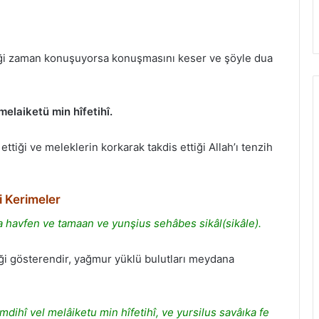
iği zaman konuşuyorsa konuşmasını keser ve şöyle dua
elaiketü min hîfetihî.
iği ve meleklerin korkarak takdis ettiği Allah’ı tenzih
i Kerimeler
 havfen ve tamaan ve yunşius sehâbes sikâl(sikâle).
ği gösterendir, yağmur yüklü bulutları meydana
dihî vel melâiketu min hîfetihî, ve yursilus savâıka fe