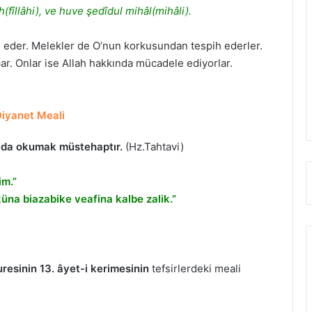
fîllâhi), ve huve şedîdul mihâl(mihâli).
eder. Melekler de O’nun korkusundan tespih ederler.
rpar. Onlar ise Allah hakkında mücadele ediyorlar.
iyanet Meali
ı da okumak müstehaptır.
(Hz.Tahtavi)
im.”
üna biazabike veafina kalbe zalik.”
uresinin 13. âyet-i kerimesinin
tefsirlerdeki meali