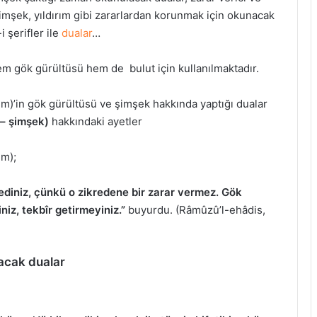
imşek, yıldırım gibi zararlardan korunmak için okunacak
 şerifler ile
dualar
…
em gök gürültüsü hem de bulut için kullanılmaktadır.
m)’in gök gürültüsü ve şimşek hakkında yaptığı dualar
 – şimşek)
hakkındaki ayetler
em);
rediniz, çünkü o zikredene bir zarar vermez. Gök
niz, tekbîr getirmeyiniz.”
buyurdu. (Râmûzû’l-ehâdis,
acak dualar