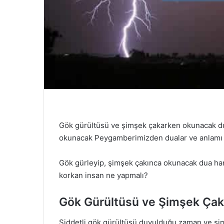
Gök gürültüsü ve şimşek çakarken okunacak du
okunacak Peygamberimizden dualar ve anlamı
Gök gürleyip, şimşek çakınca okunacak dua ha
korkan insan ne yapmalı?
Gök Gürültüsü ve Şimşek Ça
Şiddetli gök gürültüsü duyulduğu zaman ve şim