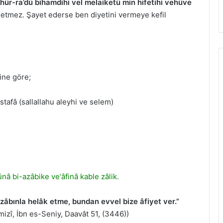
hür-ra’dü bihamdihi vel melaiketü min hifetihi vehüve
 etmez. Şayet ederse ben diyetini vermeye kefil
ine göre;
fâ (sallallahu aleyhi ve selem)
nâ bi-azâbike ve‘âfinâ kable zâlik.
zâbınla helâk etme, bundan evvel bize âfiyet ver.”
mizî, İbn es-Seniy, Daavât 51, (3446))