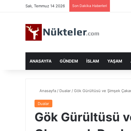
Salı, Temmuz 14 2026
Son Dakika Haberleri
ANASAYFA
GÜNDEM
İSLAM
YAŞAM
Anasayfa
/
Dualar
/
Gök Gürültüsü ve Şimşek Çaka
Dualar
Gök Gürültüsü 