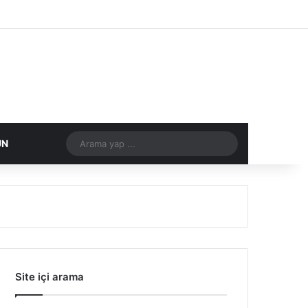
Facebook
X
Flickr
Tumblr
Vimeo
Instagram
RSS
Arama
ÜN
DIĞER
yap
...
Site içi arama