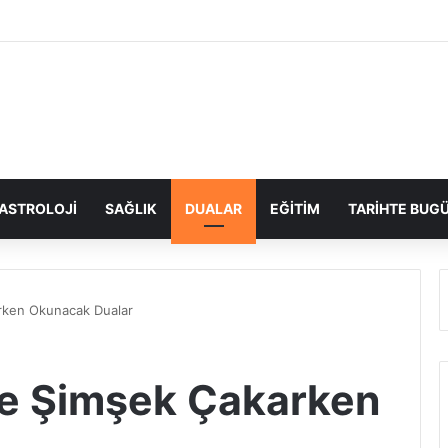
ASTROLOJI
SAĞLIK
DUALAR
EĞITIM
TARIHTE BUG
rken Okunacak Dualar
ve Şimşek Çakarken