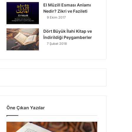
El Müzill Esması Anlamı
Nedir? Zikri ve Fazileti
9 Ekim 2017
Dört Büyük İlahi Kitap ve
İndirildiği Peygamberler
7 Şubat 2018
Öne Çıkan Yazılar
7
A