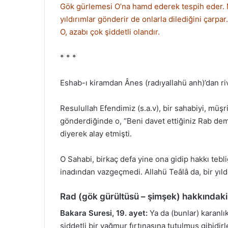
Gök gürlemesi O’na hamd ederek tespih eder. 
yıldırımlar gönderir de onlarla dilediğini çarpa
O, azabı çok şiddetli olandır.
* * *
Eshab-ı kiramdan Ânes (radıyallahü anh)’dan ri
Resulullah Efendimiz (s.a.v), bir sahabiyi, müşr
gönderdiğinde o, “Beni davet ettiğiniz Rab dem
diyerek alay etmişti.
O Sahabi, birkaç defa yine ona gidip hakkı tebl
inadından vazgeçmedi. Allahü Teâlâ da, bir yıldı
Rad (gök gürültüsü – şimşek) hakkındaki
Bakara Suresi, 19. ayet:
Ya da (bunlar) karanlı
şiddetli bir yağmur fırtınasına tutulmuş gibidirl