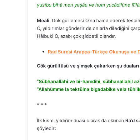
yusîbu bihâ men yeşâu ve hum yucâdilûne fîllâh(
Meali:
Gök gürlemesi O’na hamd ederek tespih 
O, yıldırımlar gönderir de onlarla dilediğini ça
Hâlbuki O, azabı çok şiddetli olandır.
Rad Suresi Arapça-Türkçe Okunuşu ve D
Gök gürültüsü ve şimşek çakarken şu dualar
“Sübhanallahi ve bi-hamdihi, sübhanallahil az
“Allahümme la tektülna bigadabike vela tühlik
* * *
İlk kısmı yıldırım duası olarak da okunan
Ra’d s
şöyledir: