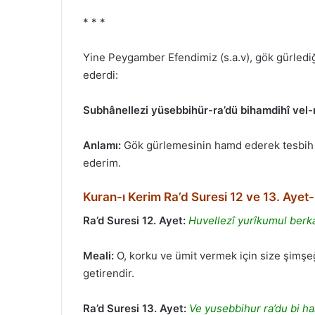
* * *
Yine Peygamber Efendimiz (s.a.v), gök gürled
ederdi:
Subhânellezi yüsebbihür-ra’dü bihamdihî vel-m
Anlamı:
Gök gürlemesinin hamd ederek tesbih ett
ederim.
Kuran-ı Kerim Ra’d Suresi 12 ve 13. Ayet-
Ra’d Suresi 12. Ayet:
Huvellezî yurîkumul berka
Meali:
O, korku ve ümit vermek için size şimşe
getirendir.
Ra’d Suresi 13. Ayet:
Ve yusebbihur ra’du bi ham