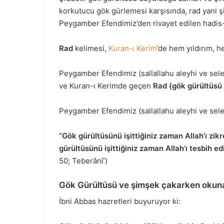
korkutucu gök gürlemesi karşısında, rad yani ş
Peygamber Efendimiz’den rivayet edilen hadis-i
Rad
kelimesi,
Kuran-ı Kerim
’de hem yıldırım, h
Peygamber Efendimiz (sallallahu aleyhi ve sele
ve Kuran-ı Kerimde geçen
Rad (gök gürültüsü
Peygamber Efendimiz (sallallahu aleyhi ve sel
“Gök gürültüsünü işittiğiniz zaman Allah’ı zik
gürültüsünü işittiğiniz zaman Allah’ı tesbih edi
50; Teberânî’)
Gök Gürültüsü ve şimşek çakarken okun
İbni Abbas hazretleri buyuruyor ki: