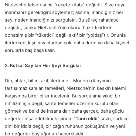
Nietzsche felsefesi bir “reçete kitabı” değildir. Size neye
inanmanız gerektiğini söylemez; aksine, inandığınız her
şeyi neden inandığınızı sorgulatır. Bu süreç rahatlatıcı
değildir, çünkü Nietzsche’nin okuru, hazır fikirlerle
donatılmış bir “tüketici” değil, aktif bir “yoldaş”tır. Onunla
ilerlerken, kişi cevaplardan çok, daha derin ve daha kişisel
sorularla baş başa kalır.
2. Kutsal Sayılan Her Şeyi Sorgular
Din, ahlak, bilim, akıl, ilerleme… Modern dünyanın
tartışılmaz sanılan temelleri, Nietzsche’nin keskin kalemi
karşısında birer birer incelenir. Bu sorgulama yıkıcı bir
nihilizm için değil, sahte temeller üzerine kurulu olanı
görmek ve belki de insana dair daha gerçek, daha güçlü
değerler inşa edebilmek içindir.
“Tanrı öldü”
sözü, sadece
dini bir iddia değil, bir çağın ruhunun çöküşünün ve yeni
bir değerler boşluğunun habercisidir.