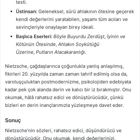
testi.
Üstinsan:
Geleneksel, sürü ahlakının ötesine geçerek
kendi değerlerini yaratabilen, yaşamı tüm acıları ve
sevinçleriyle onaylayan birey ideali.
Başlıca Eserleri:
Böyle Buyurdu Zerdüşt
,
İyinin ve
Kötünün Ötesinde
,
Ahlakın Soykütüğü
Üzerine
,
Putların Alacakaranlığı
.
Nietzsche, çağdaşlarınca çoğunlukla yanlış anlaşılmış,
fikirleri 20. yüzyılda zaman zaman tahrif edilmiş olsa da,
varoluşçuluktan postmodernizme, psikolojiden edebiyata
kadar pek çok alanda derin ve kalıcı bir iz bırakmıştır. Onu
okumak, hâlâ rahatsız edici ve dönüştürücüdür, çünkü
bizleri en derin inançlarımızla yüzleşmeye davet eder.
Sonuç
Nietzsche’nin sözleri, rahatsız edici, düşündürücü ve
dönüştürücüdür. Onu okumak, kendi değerlerinizi,