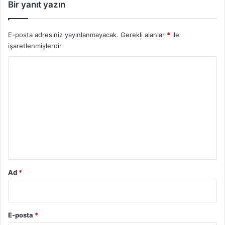
Bir yanıt yazın
E-posta adresiniz yayınlanmayacak.
Gerekli alanlar
*
ile
işaretlenmişlerdir
Y
o
r
u
m
*
Ad
*
E-posta
*