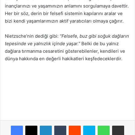
inançlarınızı ve yaşamınızın anlamını sorgulamaya davettir.
Her bir söz, derin bir felsefi sistemin kapılarını aralar ve
bizi kendi yaşamlarımızın aktif yaratıcıları olmaya çağırır.
Nietzsche’nin dediği gibi:
“Felsefe, buz gibi soğuk dağların
tepesinde ve yalnızlık içinde yaşar.”
Belki de bu yalnız
dağlara tırmanma cesaretini gösterebilenler, kendileri ve
dünya hakkında en değerli hakikatleri keşfedeceklerdir.
Facebook
X
LinkedIn
Tumblr
Reddit
Skype
WhatsApp
E-Posta ile payla