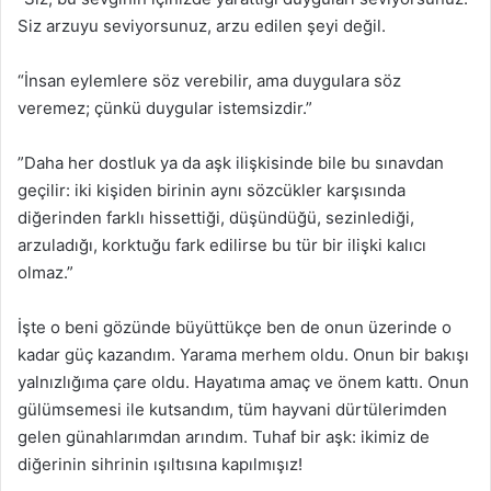
Siz arzuyu seviyorsunuz, arzu edilen şeyi değil.
“İnsan eylemlere söz verebilir, ama duygulara söz
veremez; çünkü duygular istemsizdir.”
”Daha her dostluk ya da aşk ilişkisinde bile bu sınavdan
geçilir: iki kişiden birinin aynı sözcükler karşısında
diğerinden farklı hissettiği, düşündüğü, sezinlediği,
arzuladığı, korktuğu fark edilirse bu tür bir ilişki kalıcı
olmaz.”
İşte o beni gözünde büyüttükçe ben de onun üzerinde o
kadar güç kazandım. Yarama merhem oldu. Onun bir bakışı
yalnızlığıma çare oldu. Hayatıma amaç ve önem kattı. Onun
gülümsemesi ile kutsandım, tüm hayvani dürtülerimden
gelen günahlarımdan arındım. Tuhaf bir aşk: ikimiz de
diğerinin sihrinin ışıltısına kapılmışız!