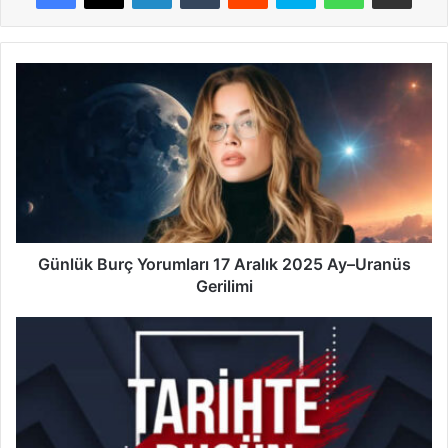
Günlük
Burç
Yorumları
17
Aralık
2025
Ay–
Uranüs
Gerilimi
Günlük Burç Yorumları 17 Aralık 2025 Ay–Uranüs
Gerilimi
17
Aralık
Tarihte
Bugün