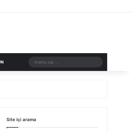
Facebook
X
Flickr
Tumblr
Vimeo
Instagram
RSS
Arama
DIĞER
ÜN
yap
...
Site içi arama