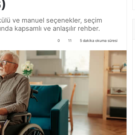
6)
akülü ve manuel seçenekler, seçim
kında kapsamlı ve anlaşılır rehber.
0
11
5 dakika okuma süresi