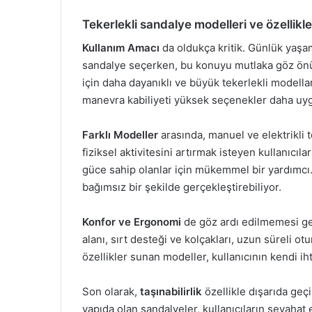
Tekerlekli sandalye modelleri ve özellikle
Kullanım Amacı
da oldukça kritik. Günlük yaşam
sandalye seçerken, bu konuyu mutlaka göz önü
için daha dayanıklı ve büyük tekerlekli modellar
manevra kabiliyeti yüksek seçenekler daha uygu
Farklı Modeller
arasında, manuel ve elektrikli 
fiziksel aktivitesini artırmak isteyen kullanıcılar
güce sahip olanlar için mükemmel bir yardımcı. 
bağımsız bir şekilde gerçekleştirebiliyor.
Konfor ve Ergonomi
de göz ardı edilmemesi ger
alanı, sırt desteği ve kolçakları, uzun süreli ot
özellikler sunan modeller, kullanıcının kendi ih
Son olarak,
taşınabilirlik
özellikle dışarıda geç
yapıda olan sandalyeler, kullanıcıların seyahat