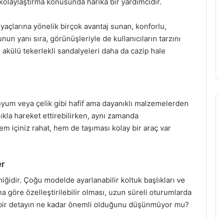
zı kolaylaştırma konusunda harika bir yardımcıdır.
tiyaçlarına yönelik birçok avantaj sunan, konforlu,
nun yanı sıra, görünüşleriyle de kullanıcıların tarzını
, akülü tekerlekli sandalyeleri daha da cazip hale
nyum veya çelik gibi hafif ama dayanıklı malzemelerden
lıkla hareket ettirebilirken, aynı zamanda
m içiniz rahat, hem de taşıması kolay bir araç var
er
iğidir. Çoğu modelde ayarlanabilir koltuk başlıkları ve
ına göre özelleştirilebilir olması, uzun süreli oturumlarda
it bir detayın ne kadar önemli olduğunu düşünmüyor mu?