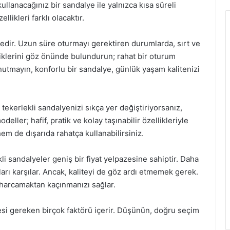
llanacağınız bir sandalye ile yalnızca kısa süreli
likleri farklı olacaktır.
dedir. Uzun süre oturmayı gerektiren durumlarda, sırt ve
lliklerini göz önünde bulundurun; rahat bir oturum
nutmayın, konforlu bir sandalye, günlük yaşam kalitenizi
 tekerlekli sandalyenizi sıkça yer değiştiriyorsanız,
odeller; hafif, pratik ve kolay taşınabilir özellikleriyle
hem de dışarıda rahatça kullanabilirsiniz.
li sandalyeler geniş bir fiyat yelpazesine sahiptir. Daha
çları karşılar. Ancak, kaliteyi de göz ardı etmemek gerek.
 harcamaktan kaçınmanızı sağlar.
esi gereken birçok faktörü içerir. Düşünün, doğru seçim