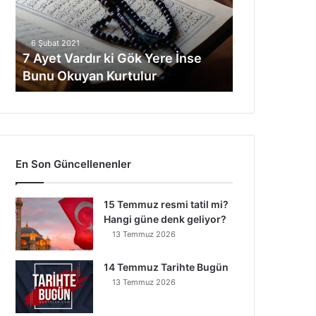
Gök
Yere
İnse
6 Şubat 2021
Bunu
7 Ayet Vardır ki Gök Yere İnse
Okuyan
Bunu Okuyan Kurtulur
Kurtulur
En Son Güncellenenler
15 Temmuz resmi tatil mi?
Hangi güne denk geliyor?
13 Temmuz 2026
14 Temmuz Tarihte Bugün
13 Temmuz 2026