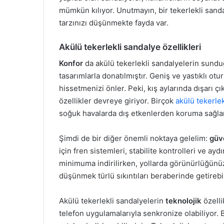
mümkün kılıyor. Unutmayın, bir tekerlekli sa
tarzınızı düşünmekte fayda var.
Akülü tekerlekli sandalye özellikleri
Konfor
da akülü tekerlekli sandalyelerin sundu
tasarımlarla donatılmıştır. Geniş ve yastıklı otu
hissetmenizi önler. Peki, kış aylarında dışarı ç
özellikler devreye giriyor. Birçok
akülü tekerle
soğuk havalarda dış etkenlerden koruma sağlar
Şimdi de bir diğer önemli noktaya gelelim:
güv
için fren sistemleri, stabilite kontrolleri ve ay
minimuma indirilirken, yollarda görünürlüğünüz 
düşünmek türlü sıkıntıları beraberinde getirebil
Akülü tekerlekli sandalyelerin
teknolojik
özelli
telefon uygulamalarıyla senkronize olabiliyor. 