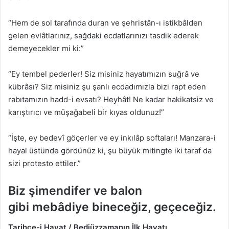
“Hem de sol tarafında duran ve şehristân-ı istikbâlden
gelen evlâtlarınız, sağdaki ecdatlarınızı tasdik ederek
demeyecekler mi ki:”
“Ey tembel pederler! Siz misiniz hayatımızın suğrâ ve
kübrâsı? Siz misiniz şu şanlı ecdadımızla bizi rapt eden
rabıtamızın hadd-i evsatı? Heyhât! Ne kadar hakikatsiz ve
karıştırıcı ve müşağabeli bir kıyas oldunuz!”
“İşte, ey bedevî göçerler ve ey inkılâp softaları! Manzara-i
hayal üstünde gördünüz ki, şu büyük mitingte iki taraf da
sizi protesto ettiler.”
Biz şimendifer ve balon
gibi mebâdiye bineceğiz, geçeceğiz.
Tarihçe-i Hayat / Bediüzzamanın İlk Hayatı