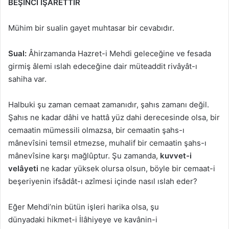
BEŞİNCİ İŞARETTİR
Mühim bir sualin gayet muhtasar bir cevabıdır.
Sual:
Âhirzamanda Hazret-i Mehdi geleceğine ve fesada
girmiş âlemi ıslah edeceğine dair müteaddit rivâyât-ı
sahiha var.
Halbuki şu zaman cemaat zamanıdır, şahıs zamanı değil.
Şahıs ne kadar dâhi ve hattâ yüz dahi derecesinde olsa, bir
cemaatin mümessili olmazsa, bir cemaatin şahs-ı
mânevîsini temsil etmezse, muhalif bir cemaatin şahs-ı
mânevîsine karşı mağlûptur. Şu zamanda,
kuvvet-i
velâyeti
ne kadar yüksek olursa olsun, böyle bir cemaat-i
beşeriyenin ifsâdât-ı azîmesi içinde nasıl ıslah eder?
Eğer Mehdi’nin bütün işleri harika olsa, şu
dünyadaki hikmet-i İlâhiyeye ve kavânin-i