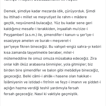
Demek, şimdiye kadar mezarda idik, çürüyorduk. Şimdi
bu ittihad-ı millet ve meşrutiyet ile rahm-ı mâdere
geçtik, neşvünemâ bulacağız. Yüz bu kadar sene geri
kaldığımız mesafe-i terakkiden, inşaallah mu’cize-i
Peygamberî (a.s.m.) ile, şimendifer-i kanun-u şer’iye-i
esasiyeye amelen ve burak-ı meşveret-i
şer’iyeye fikren bineceğiz. Bu vahşet-engiz sahra-yı kebiri
kısa zamanda tayyetmekle beraber, milel-i
mütemeddine ile omuz omuza müsabaka edeceğiz. Zira
onlar kâh öküz arabasına binmişler, yola gitmişler; biz
birden bire şimendifer ve balon gibi mebâdiye bineceğiz,
geçeceğiz. Belki câmi-i ahlâk-ı hasene olan hakikat-ı
İslâmiyenin ve istidad-ı fıtrînin ve feyz-i imanın ve şiddet-i
açlığın hazma verdiği teshil yardımıyla fersah
fersah geçeceğiz. Nasıl ki vaktiyle geçmiştik.