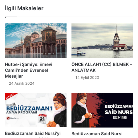
a
d
İlgili Makaleler
n
i
g
r
i
?
l
H
e
a
r
y
i
a
d
t
i
ı
Hutbe-i Şamiye: Emevi
ÖNCE ALLAH’I (CC) BİLMEK –
r
v
Camii’nden Evrensel
ANLATMAK
?
e
Mesajlar
14 Eylül 2023
(
E
24 Aralık 2024
K
d
ı
e
s
b
a
î
c
k
a
i
Ö
ş
z
i
Bediüzzaman Said Nursi’yi
Bediüzzaman Said Nursi
e