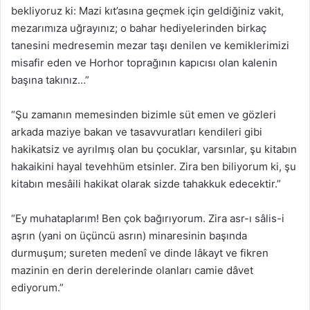
bekliyoruz ki: Mazi kıt’asına geçmek için geldiğiniz vakit,
mezarımıza uğrayınız; o bahar hediyelerinden birkaç
tanesini medresemin mezar taşı denilen ve kemiklerimizi
misafir eden ve Horhor toprağının kapıcısı olan kalenin
başına takınız…”
“Şu zamanın memesinden bizimle süt emen ve gözleri
arkada maziye bakan ve tasavvuratları kendileri gibi
hakikatsiz ve ayrılmış olan bu çocuklar, varsınlar, şu kitabın
hakaikini hayal tevehhüm etsinler. Zira ben biliyorum ki, şu
kitabın mesâili hakikat olarak sizde tahakkuk edecektir.”
“Ey muhataplarım! Ben çok bağırıyorum. Zira asr-ı sâlis-i
aşrın (yani on üçüncü asrın) minaresinin başında
durmuşum; sureten medenî ve dinde lâkayt ve fikren
mazinin en derin derelerinde olanları camie dâvet
ediyorum.”