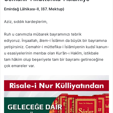
Emirdağ Lâhikası-II, (67. Mektup)
Aziz, sıddık kardeşlerim,
Ruh u canımızla mübarek bayramınızı tebrik
ediyoruz. İnşaallah, âlem-i İslâmın da büyük bir bayramına
yetişirsiniz. Cemahir-i müttefika-i İslâmiyenin kudsî kanun-
u esasiyelerinin menbaı olan Kur’ân-ı Hakîm, istikbale
tam hâkim olup beşeriyete tam bir bayramı getireceğine
çok emareler var.