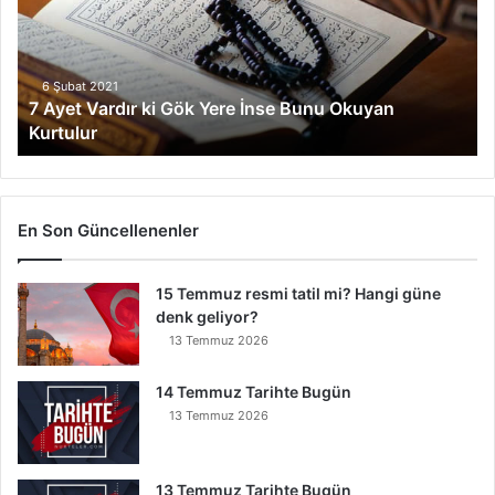
t
V
a
r
6 Şubat 2021
7 Ayet Vardır ki Gök Yere İnse Bunu Okuyan
d
Kurtulur
ı
r
k
i
G
En Son Güncellenenler
ö
k
15 Temmuz resmi tatil mi? Hangi güne
Y
denk geliyor?
e
r
13 Temmuz 2026
e
İ
14 Temmuz Tarihte Bugün
n
13 Temmuz 2026
s
e
B
13 Temmuz Tarihte Bugün