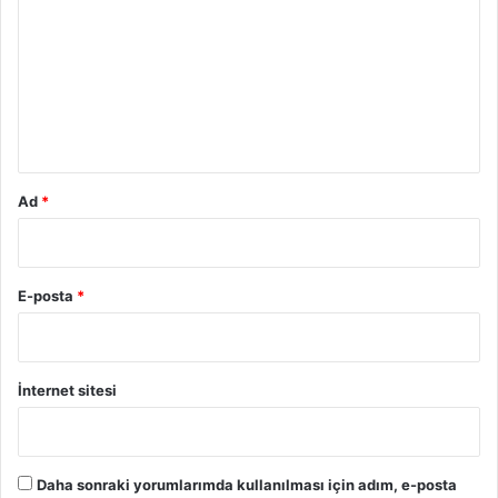
r
u
m
*
Ad
*
E-posta
*
İnternet sitesi
Daha sonraki yorumlarımda kullanılması için adım, e-posta