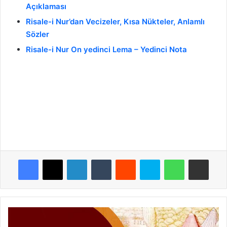
Açıklaması
Risale-i Nur’dan Vecizeler, Kısa Nükteler, Anlamlı
Sözler
Risale-i Nur On yedinci Lema – Yedinci Nota
Facebook
X
LinkedIn
Tumblr
Reddit
Skype
WhatsApp
E-Posta ile paylaş
İ
l