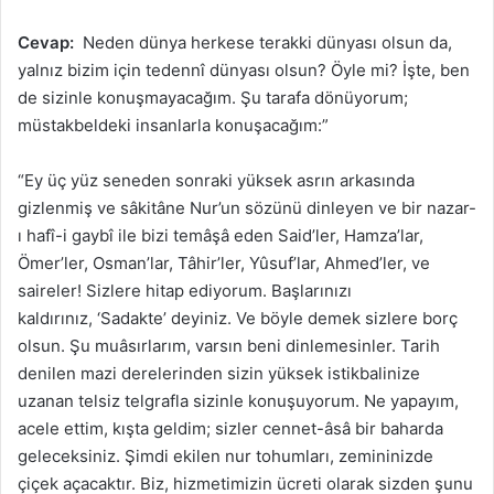
Cevap:
Neden dünya herkese terakki dünyası olsun da,
yalnız bizim için tedennî dünyası olsun? Öyle mi? İşte, ben
de sizinle konuşmayacağım. Şu tarafa dönüyorum;
müstakbeldeki insanlarla konuşacağım:”
“Ey üç yüz seneden sonraki yüksek asrın arkasında
gizlenmiş ve sâkitâne Nur’un sözünü dinleyen ve bir nazar-
ı hafî-i gaybî ile bizi temâşâ eden Said’ler, Hamza’lar,
Ömer’ler, Osman’lar, Tâhir’ler, Yûsuf’lar, Ahmed’ler, ve
saireler! Sizlere hitap ediyorum. Başlarınızı
kaldırınız, ‘Sadakte’ deyiniz. Ve böyle demek sizlere borç
olsun. Şu muâsırlarım, varsın beni dinlemesinler. Tarih
denilen mazi derelerinden sizin yüksek istikbalinize
uzanan telsiz telgrafla sizinle konuşuyorum. Ne yapayım,
acele ettim, kışta geldim; sizler cennet-âsâ bir baharda
geleceksiniz. Şimdi ekilen nur tohumları, zemininizde
çiçek açacaktır. Biz, hizmetimizin ücreti olarak sizden şunu