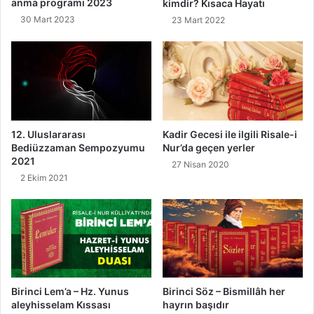
l
anma programı 2023
kimdir? Kısaca Hayatı
t
i
30 Mart 2023
23 Mart 2022
)
ğ
i
12. Uluslararası
Kadir Gecesi ile ilgili Risale-i
Bediüzzaman Sempozyumu
Nur’da geçen yerler
2021
27 Nisan 2020
2 Ekim 2021
Birinci Lem’a – Hz. Yunus
Birinci Söz – Bismillâh her
aleyhisselam Kıssası
hayrın başıdır