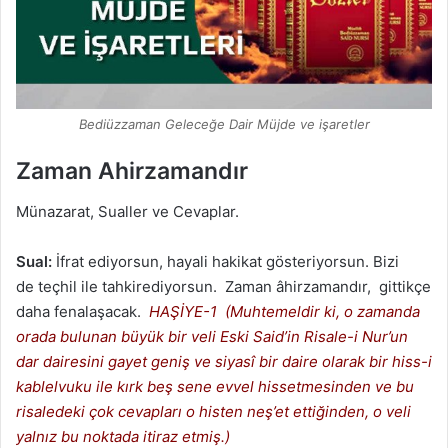
Bediüzzaman Geleceğe Dair Müjde ve işaretler
Zaman Ahirzamandır
Münazarat, Sualler ve Cevaplar.
Sual:
İfrat ediyorsun, hayali hakikat gösteriyorsun. Bizi
de teçhil ile tahkirediyorsun. Zaman âhirzamandır, gittikçe
daha fenalaşacak.
HAŞİYE-1 (Muhtemeldir ki, o zamanda
orada bulunan büyük bir veli Eski Said’in Risale-i Nur’un
dar dairesini gayet geniş ve siyasî bir daire olarak bir hiss-i
kablelvuku ile kırk beş sene evvel hissetmesinden ve bu
risaledeki çok cevapları o histen neş’et ettiğinden, o veli
yalnız bu noktada itiraz etmiş.)