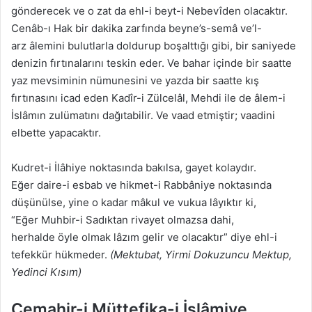
gönderecek ve o zat da ehl-i beyt-i Nebevîden olacaktır.
Cenâb-ı Hak bir dakika zarfında beyne’s-semâ ve’l-
arz âlemini bulutlarla doldurup boşalttığı gibi, bir saniyede
denizin fırtınalarını teskin eder. Ve bahar içinde bir saatte
yaz mevsiminin nümunesini ve yazda bir saatte kış
fırtınasını icad eden Kadîr-i Zülcelâl, Mehdi ile de âlem-i
İslâmın zulümatını dağıtabilir. Ve vaad etmiştir; vaadini
elbette yapacaktır.
Kudret-i İlâhiye noktasında bakılsa, gayet kolaydır.
Eğer daire-i esbab ve hikmet-i Rabbâniye noktasında
düşünülse, yine o kadar mâkul ve vukua lâyıktır ki,
“Eğer Muhbir-i Sadıktan rivayet olmazsa dahi,
herhalde öyle olmak lâzım gelir ve olacaktır” diye ehl-i
tefekkür hükmeder.
(Mektubat, Yirmi Dokuzuncu Mektup,
Yedinci Kısım)
Cemahir-i Müttefika-i İslâmiye