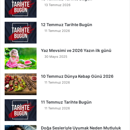
u
13 Temmuz 2026
n
u
O
12 Temmuz Tarihte Bugün
k
11 Temmuz 2026
u
y
a
Yaz Mevsimi ve 2026 Yazın ilk günü
n
30 Mayıs 2025
K
u
r
t
10 Temmuz Dünya Kebap Günü 2026
u
11 Temmuz 2026
l
u
r
11 Temmuz Tarihte Bugün
11 Temmuz 2026
Doğa Sesleriyle Uyumak Neden Mutluluk