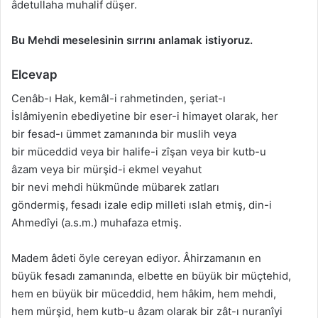
âdetullaha muhalif düşer.
Bu Mehdi meselesinin sırrını anlamak istiyoruz.
Elcevap
Cenâb-ı Hak, kemâl-i rahmetinden, şeriat-ı
İslâmiyenin ebediyetine bir eser-i himayet olarak, her
bir fesad-ı ümmet zamanında bir muslih veya
bir müceddid veya bir halife-i zîşan veya bir kutb-u
âzam veya bir mürşid-i ekmel veyahut
bir nevi mehdi hükmünde mübarek zatları
göndermiş, fesadı izale edip milleti ıslah etmiş, din-i
Ahmedîyi (a.s.m.) muhafaza etmiş.
Madem âdeti öyle cereyan ediyor. Âhirzamanın en
büyük fesadı zamanında, elbette en büyük bir müçtehid,
hem en büyük bir müceddid, hem hâkim, hem mehdi,
hem mürşid, hem kutb-u âzam olarak bir zât-ı nuranîyi