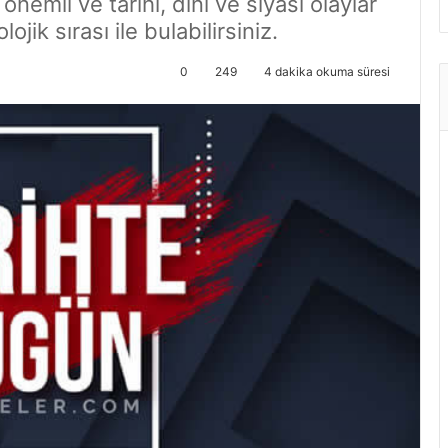
emli ve tarihi, dini ve siyasi olaylar
jik sırası ile bulabilirsiniz.
0
249
4 dakika okuma süresi