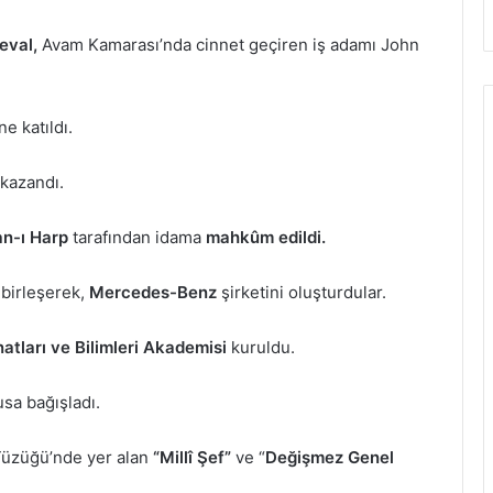
eval,
Avam Kamarası’nda cinnet geçiren iş adamı John
ne katıldı.
 kazandı.
an-ı Harp
tarafından idama
mahkûm edildi.
 birleşerek,
Mercedes-Benz
şirketini oluşturdular.
tları ve Bilimleri Akademisi
kuruldu.
usa bağışladı.
üzüğü’nde yer alan
“Millî Şef”
ve “
Değişmez Genel