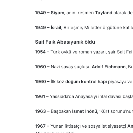
1949 –
Siyam
, adını resmen
Tayland
olarak değ
1949 –
İsrail
, Birleşmiş Milletler örgütüne katıld
Sait Faik Abasıyanık
öldü
1954 –
Türk öykü ve roman yazarı, şair Sait Fai
1960 –
Nazi savaş suçlusu
Adolf Eichmann,
Bue
1960 –
İlk kez
doğum kontrol hapı
piyasaya ver
1961 –
Yassıada’da Anayasa’yı ihlal davası başla
1963 –
Başbakan
İsmet İnönü,
‘Kürt sorunu’nun
1967 –
Yunan iktisatçı ve sosyalist siyasetçi
An