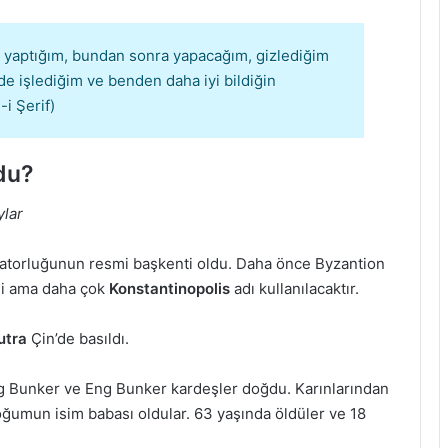
 yaptığım, bundan sonra yapacağım, gizlediğim
de işlediğim ve benden daha iyi bildiğin
-i Şerif)
du?
ylar
atorluğunun resmi başkenti oldu. Daha önce Byzantion
di ama daha çok
Konstantinopolis
adı kullanılacaktır.
utra
Çin’de basıldı.
g Bunker ve Eng Bunker kardeşler doğdu. Karınlarından
doğumun isim babası oldular. 63 yaşında öldüler ve 18