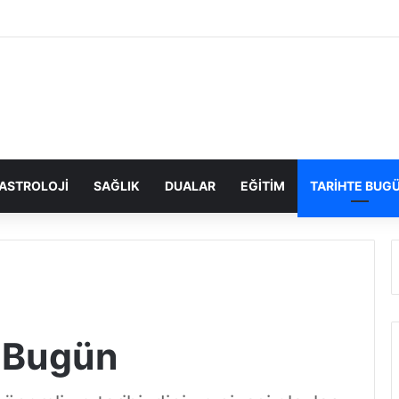
ASTROLOJI
SAĞLIK
DUALAR
EĞITIM
TARIHTE BUG
e Bugün