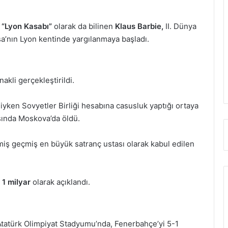
i
“Lyon Kasabı”
olarak da bilinen
Klaus Barbie,
II. Dünya
sa’nın Lyon kentinde yargılanmaya başladı.
akli gerçekleştirildi.
siyken Sovyetler Birliği hesabına casusluk yaptığı ortaya
aşında Moskova’da öldü.
iş geçmiş en büyük satranç ustası olarak kabul edilen
 1 milyar
olarak açıklandı.
Atatürk Olimpiyat Stadyumu’nda, Fenerbahçe’yi 5-1