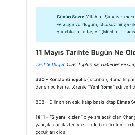
Günün Sözü:
“Allahım! Şimdiye kadar
ve açığa vurduğum, ölçüsüz bir şekil
günahlarımı affeyle!” (Müslim – Hadis
11 Mayıs
Tarihte Bugün Ne Ol
Tarihte Bugün
Olan Toplumsal Haberler ve Ola
330 –
Konstantinopolis
(İstanbul), Roma İmpar
denen bu kente, törenle
“Yeni Roma”
adı veril
868 –
Bilinen en eski kalıp baskı kitap
Elmas S
1811 –
“Siyam ikizleri”
diye anılacak olan Chan
yapışık olan ikizler, yüz binde bir görülen bu 
çocukları oldu.