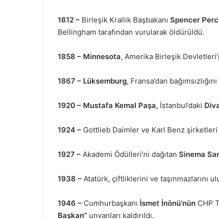
1812 –
Birleşik Krallık Başbakanı
Spencer Perc
Bellingham tarafından vurularak öldürüldü.
1858 –
Minnesota
, Amerika Birleşik Devletleri’
1867 –
Lüksemburg
, Fransa’dan bağımsızlığını
1920 –
Mustafa Kemal Paşa,
İstanbul’daki
Div
1924 –
Gottlieb Daimler ve Karl Benz şirketleri
1927 –
Akademi Ödülleri’ni dağıtan
Sinema Sana
1938 –
Atatürk, çiftliklerini ve taşınmazlarını ul
1946 –
Cumhurbaşkanı
İsmet İnönü’nün
CHP T
Başkan”
unvanları kaldırıldı.