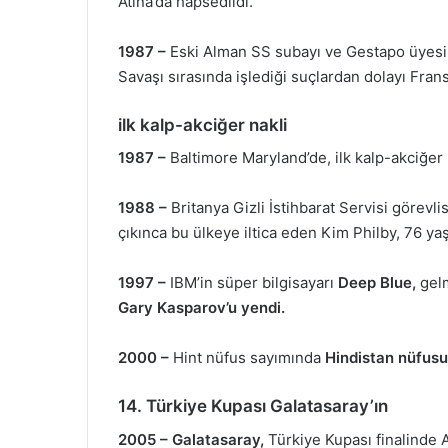
Atina’da hapsedildi.
1987 –
Eski Alman SS subayı ve Gestapo üyes
Savaşı sırasında işlediği suçlardan dolayı Fran
ilk kalp-akciğer nakli
1987 –
Baltimore Maryland’de, ilk kalp-akciğer n
1988 –
Britanya Gizli İstihbarat Servisi görevli
çıkınca bu ülkeye iltica eden Kim Philby, 76 y
1997 –
IBM’in süper bilgisayarı
Deep Blue,
gelm
Gary Kasparov’u yendi.
2000 –
Hint nüfus sayımında
Hindistan nüfusu
14. Türkiye Kupası Galatasaray’ın
2005 –
Galatasaray,
Türkiye Kupası finalinde 