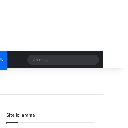
Facebook
X
Flickr
Tumblr
Vimeo
Instagram
RSS
Arama
ÜN
DIĞER
yap
...
Site içi arama