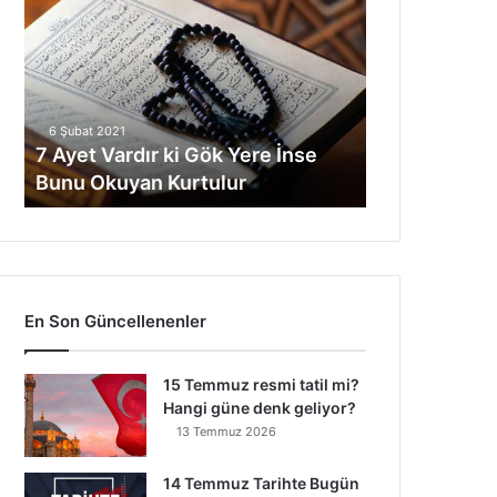
y
e
t
V
a
6 Şubat 2021
r
7 Ayet Vardır ki Gök Yere İnse
d
Bunu Okuyan Kurtulur
ı
r
k
i
G
ö
En Son Güncellenenler
k
Y
e
15 Temmuz resmi tatil mi?
r
Hangi güne denk geliyor?
e
13 Temmuz 2026
İ
n
14 Temmuz Tarihte Bugün
s