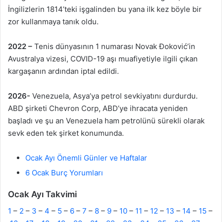
İngilizlerin 1814’teki işgalinden bu yana ilk kez böyle bir
zor kullanmaya tanık oldu.
2022 –
Tenis dünyasının 1 numarası Novak Đoković’in
Avustralya vizesi, COVID-19 aşı muafiyetiyle ilgili çıkan
kargaşanın ardından iptal edildi.
2026-
Venezuela, Asya’ya petrol sevkiyatını durdurdu.
ABD şirketi Chevron Corp, ABD’ye ihracata yeniden
başladı ve şu an Venezuela ham petrolünü sürekli olarak
sevk eden tek şirket konumunda.
Ocak Ayı Önemli Günler ve Haftalar
6 Ocak Burç Yorumları
Ocak Ayı Takvimi
1
–
2
–
3
–
4
–
5
–
6
–
7
–
8
–
9
–
10
–
11
–
12
–
13
–
14
–
15
–