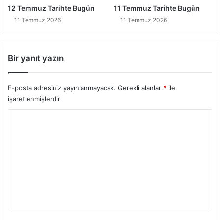
12 Temmuz Tarihte Bugün
11 Temmuz Tarihte Bugün
11 Temmuz 2026
11 Temmuz 2026
Bir yanıt yazın
E-posta adresiniz yayınlanmayacak.
Gerekli alanlar
*
ile
işaretlenmişlerdir
Y
o
r
u
m
*