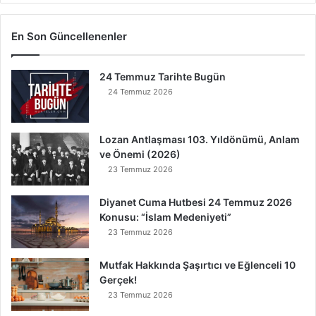
k
i
G
En Son Güncellenenler
ö
k
24 Temmuz Tarihte Bugün
Y
e
24 Temmuz 2026
r
e
İ
Lozan Antlaşması 103. Yıldönümü, Anlam
n
ve Önemi (2026)
s
23 Temmuz 2026
e
B
Diyanet Cuma Hutbesi 24 Temmuz 2026
u
Konusu: “İslam Medeniyeti”
n
23 Temmuz 2026
u
O
Mutfak Hakkında Şaşırtıcı ve Eğlenceli 10
k
Gerçek!
u
23 Temmuz 2026
y
a