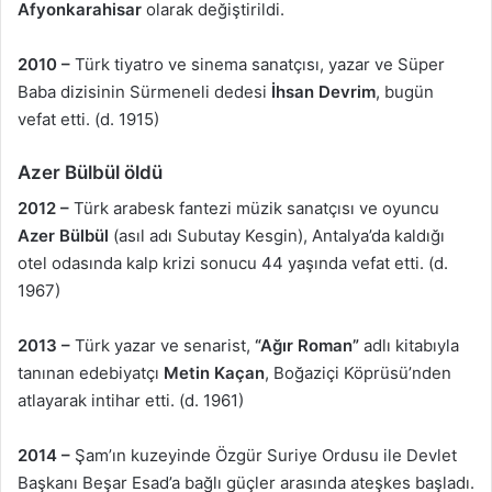
Afyonkarahisar
olarak değiştirildi.
2010 –
Türk tiyatro ve sinema sanatçısı, yazar ve Süper
Baba dizisinin Sürmeneli dedesi
İhsan Devrim
, bugün
vefat etti. (d. 1915)
Azer Bülbül öldü
2012 –
Türk arabesk fantezi müzik sanatçısı ve oyuncu
Azer Bülbül
(asıl adı Subutay Kesgin), Antalya’da kaldığı
otel odasında kalp krizi sonucu 44 yaşında vefat etti. (d.
1967)
2013 –
Türk yazar ve senarist,
“Ağır Roman”
adlı kitabıyla
tanınan edebiyatçı
Metin Kaçan
, Boğaziçi Köprüsü’nden
atlayarak intihar etti. (d. 1961)
2014 –
Şam’ın kuzeyinde Özgür Suriye Ordusu ile Devlet
Başkanı Beşar Esad’a bağlı güçler arasında ateşkes başladı.