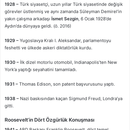
1928 –
Türk siyasetçi, uzun yıllar Türk siyasetinde değişik
görevler üstlenmiş ve aynı zamanda Süleyman Demirel’in
yakın çalışma arkadaşı
İsmet Sezgin
, 6 Ocak 1928’de
Aydın’da dünyaya geldi. (ö. 2016)
1929 –
Yugoslavya Kralı I. Aleksandar, parlamentoyu
feshetti ve ülkede askeri diktatörlük kurdu.
1930 –
İlk dizel motorlu otomobil, Indianapolis’ten New
York’a yaptığı seyahatini tamamladı.
1931 –
Thomas Edison, son patent başvurusunu yaptı.
1938 –
Nazi baskısından kaçan Sigmund Freud, Londra’ya
gitti.
Roosevelt’in Dört Özgürlük Konuşması
1941 –
ABD Başkanı Franklin Roosevelt, dört temel