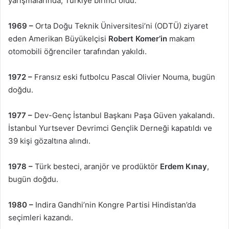
yarışmalarında, Türkiye birinci oldu.
1969 –
Orta Doğu Teknik Üniversitesi’ni (ODTÜ) ziyaret
eden Amerikan Büyükelçisi
Robert Komer’in
makam
otomobili öğrenciler tarafından yakıldı.
1972 –
Fransız eski futbolcu Pascal Olivier Nouma, bugün
doğdu.
1977 –
Dev-Genç İstanbul Başkanı Paşa Güven yakalandı.
İstanbul Yurtsever Devrimci Gençlik Derneği kapatıldı ve
39 kişi gözaltına alındı.
1978 –
Türk besteci, aranjör ve prodüktör
Erdem Kınay
,
bugün doğdu.
1980 –
Indira Gandhi’nin Kongre Partisi Hindistan’da
seçimleri kazandı.