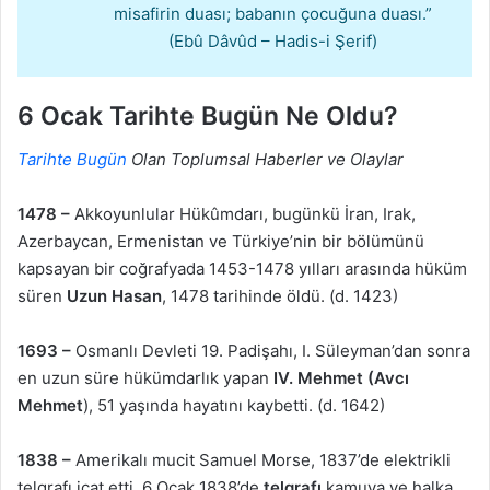
misafirin duası; babanın çocuğuna duası.”
(Ebû Dâvûd – Hadis-i Şerif)
6 Ocak Tarihte Bugün Ne Oldu?
Tarihte Bugün
Olan Toplumsal Haberler ve Olaylar
1478 –
Akkoyunlular Hükûmdarı, bugünkü İran, Irak,
Azerbaycan, Ermenistan ve Türkiye’nin bir bölümünü
kapsayan bir coğrafyada 1453-1478 yılları arasında hüküm
süren
Uzun Hasan
, 1478 tarihinde öldü. (d. 1423)
1693 –
Osmanlı Devleti 19. Padişahı, I. Süleyman’dan sonra
en uzun süre hükümdarlık yapan
IV. Mehmet (Avcı
Mehmet
), 51 yaşında hayatını kaybetti. (d. 1642)
1838 –
Amerikalı mucit Samuel Morse, 1837’de elektrikli
telgrafı icat etti. 6 Ocak 1838’de
telgrafı
kamuya ve halka