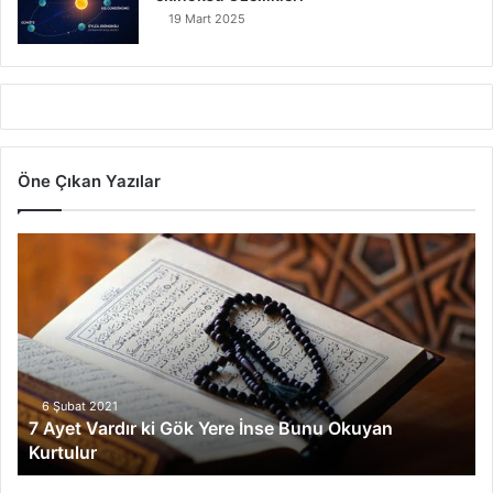
19 Mart 2025
Öne Çıkan Yazılar
7
A
y
e
t
V
a
r
6 Şubat 2021
7 Ayet Vardır ki Gök Yere İnse Bunu Okuyan
d
Kurtulur
ı
r