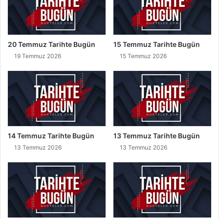
t
ı
ş
v
20 Temmuz Tarihte Bugün
15 Temmuz Tarihte Bugün
e
19 Temmuz 2026
15 Temmuz 2026
Y
e
n
i
F
i
y
a
14 Temmuz Tarihte Bugün
13 Temmuz Tarihte Bugün
t
13 Temmuz 2026
13 Temmuz 2026
l
a
r