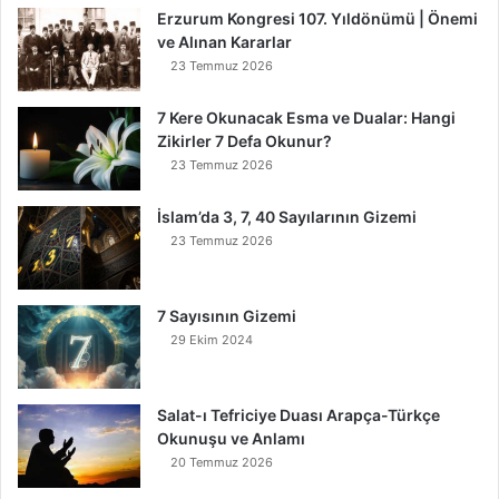
Erzurum Kongresi 107. Yıldönümü | Önemi
n
ve Alınan Kararlar
K
23 Temmuz 2026
u
r
t
7 Kere Okunacak Esma ve Dualar: Hangi
u
Zikirler 7 Defa Okunur?
l
23 Temmuz 2026
u
r
İslam’da 3, 7, 40 Sayılarının Gizemi
23 Temmuz 2026
7 Sayısının Gizemi
29 Ekim 2024
Salat-ı Tefriciye Duası Arapça-Türkçe
Okunuşu ve Anlamı
20 Temmuz 2026