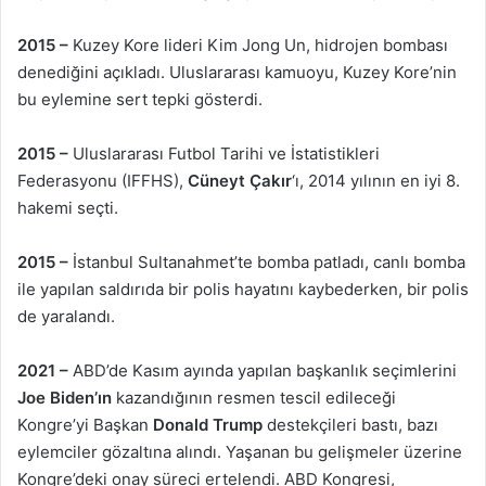
2015 –
Kuzey Kore lideri Kim Jong Un, hidrojen bombası
denediğini açıkladı. Uluslararası kamuoyu, Kuzey Kore’nin
bu eylemine sert tepki gösterdi.
2015 –
Uluslararası Futbol Tarihi ve İstatistikleri
Federasyonu (IFFHS),
Cüneyt Çakır
‘ı, 2014 yılının en iyi 8.
hakemi seçti.
2015 –
İstanbul Sultanahmet’te bomba patladı, canlı bomba
ile yapılan saldırıda bir polis hayatını kaybederken, bir polis
de yaralandı.
2021 –
ABD’de Kasım ayında yapılan başkanlık seçimlerini
Joe Biden’ın
kazandığının resmen tescil edileceği
Kongre’yi Başkan
Donald Trump
destekçileri bastı, bazı
eylemciler gözaltına alındı. Yaşanan bu gelişmeler üzerine
Kongre’deki onay süreci ertelendi. ABD Kongresi,