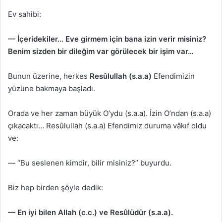
Ev sahibi:
— İçeridekiler… Eve girmem için bana izin verir misiniz?
Benim sizden bir dileğim var görülecek bir işim var…
Bunun üzerine, herkes
Resûlullah (s.a.a)
Efendimizin
yüzüne bakmaya başladı.
Orada ve her zaman büyük O’ydu (s.a.a). İzin O’ndan (s.a.a)
çıkacaktı… Resûlullah (s.a.a) Efendimiz duruma vâkıf oldu
ve:
— “Bu seslenen kimdir, bilir misiniz?” buyurdu.
Biz hep birden şöyle dedik:
— En iyi bile
n Allah (
c.c.) ve Resûlüdür (s.a.a).