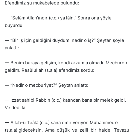
Efendimiz şu mukabelede bulundu:
— “Selâm Allah’ındır (c.c.) ya lâin.” Sonra ona şöyle
buyurdu:
— “Bir iş için geldiğini duydum; nedir o iş?” Şeytan şöyle
anlattı:
— Benim buraya gelişim, kendi arzumla olmadı. Mecburen
geldim. Resûlullah (s.a.a) efendimiz sordu:
— “Nedir o mecburiyet?” Şeytan anlattı:
— İzzet sahibi Rabbin (c.c.) katından bana bir melek geldi.
Ve dedi ki:
— Allah-ü Teâlâ (c.c.) sana emir veriyor. Muhammed’e
(s.a.a) gideceksin. Ama düşük ve zelil bir halde. Tevazu