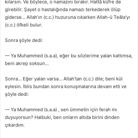
kılarsın. Ve böylece, o namazını bırakır. Hattâ küfre de
girebilir. Şayet o hastalığında namazı terkederek ölüp
giderse… Allah’ın (c.c.) huzuruna cıkarken Allah-ü Teâla’yı
(c.c.) öfkeli bulur.
Sonra şöyle dedi:
— Ya Muhammed (s.a.a), eğer bu sözlerime yalan kattımsa,
beni akrep soksun…
Sonra… Eğer yalan varsa… Allah’tan (c.c.) dile; beni kül
eylesin. İblis bundan sonra konuşmalarına devam etti ve
şöyle dedi:
— Ya Muhammed (s.a.a) , sen ümmetin için ferah mı
duyuyorsun? Halbuki, ben onların altıda birini dinden
çıkardım.