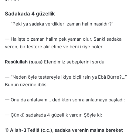
Sadakada 4 güzellik
— “Peki ya sadaka verdikleri zaman halin nasıldır?”
— Ha işte o zaman halim pek yaman olur. Sanki sadaka
veren, bir testere alır eline ve beni ikiye böler.
Resûlullah (s.a.a)
Efendimiz sebeplerini sordu:
— “Neden öyle testereyle ikiye biçilirsin ya Ebâ Bürre?…”
Bunun üzerine iblis:
— Onu da anlatayım… dedikten sonra anlatmaya başladı:
— Çünkü sadakada 4 güzellik vardır. Şöyle ki:
1) Allah-ü Teâlâ (c.c.), sadaka verenin malına bereket