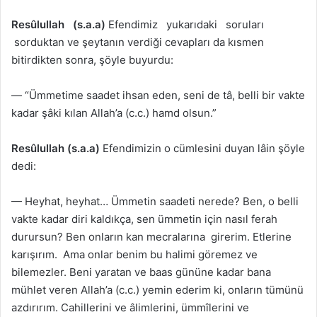
Resûlullah (s.a.a)
Efendimiz yukarıdaki soruları
sorduktan ve şeytanın verdiği cevapları da kısmen
bitirdikten sonra, şöyle buyurdu:
— “Ümmetime saadet ihsan eden, seni de tâ, belli bir vakte
kadar şâki kılan Allah’a (c.c.) hamd olsun.”
Resûlullah (s.a.a)
Efendimizin o cümlesini duyan lâin şöyle
dedi:
— Heyhat, heyhat… Ümmetin saadeti nerede? Ben, o belli
vakte kadar diri kaldıkça, sen ümmetin için nasıl ferah
durursun? Ben onların kan mecralarına girerim. Etlerine
karışırım. Ama onlar benim bu halimi göremez ve
bilemezler. Beni yaratan ve baas gününe kadar bana
mühlet veren Allah’a (c.c.) yemin ederim ki, onların tümünü
azdırırım. Cahillerini ve âlimlerini, ümmîlerini ve