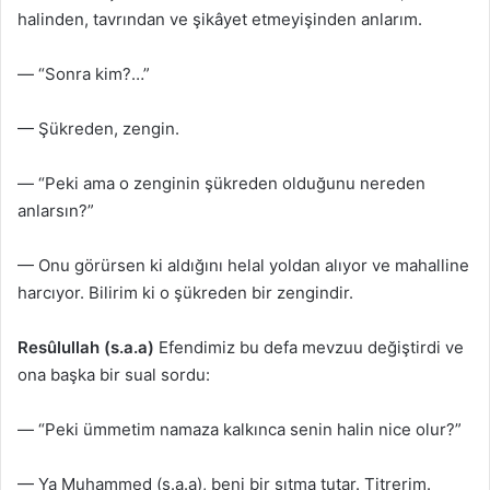
halinden, tavrından ve şikâyet etmeyişinden anlarım.
— “Sonra kim?…”
— Şükreden, zengin.
— “Peki ama o zenginin şükreden olduğunu nereden
anlarsın?”
— Onu görürsen ki aldığını helal yoldan alıyor ve mahalline
harcıyor. Bilirim ki o şükreden bir zengindir.
Resûlullah (s.a.a)
Efendimiz bu defa mevzuu değiştirdi ve
ona başka bir sual sordu:
— “Peki ümmetim namaza kalkınca senin halin nice olur?”
— Ya Muhammed (s.a.a), beni bir sıtma tutar. Titrerim.