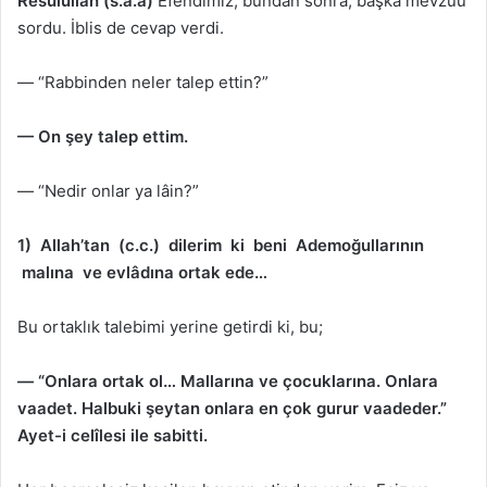
Resûlullah (s.a.a)
Efendimiz, bundan sonra, başka mevzuu
sordu. İblis de cevap verdi.
— “Rabbinden neler talep ettin?”
— On şey talep ettim.
— “Nedir onlar ya lâin?”
1) Allah’tan (c.c.) dilerim ki beni Ademoğullarının
malına ve evlâdına ortak ede…
Bu ortaklık talebimi yerine getirdi ki, bu;
— “Onlara ortak ol… Mallarına ve çocuklarına. Onlara
vaadet. Halbuki şeytan onlara en çok gurur vaadeder.”
Ayet-i celîlesi ile sabitti.