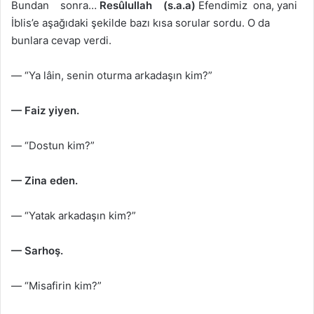
Bundan sonra…
Resûlullah (s.a.a)
Efendimiz ona, yani
İblis’e aşağıdaki şekilde bazı kısa sorular sordu. O da
bunlara cevap verdi.
— “Ya lâin, senin oturma arkadaşın kim?”
— Faiz yiyen.
— “Dostun kim?”
— Zina eden.
— “Yatak arkadaşın kim?”
— Sarhoş.
— “Misafirin kim?”