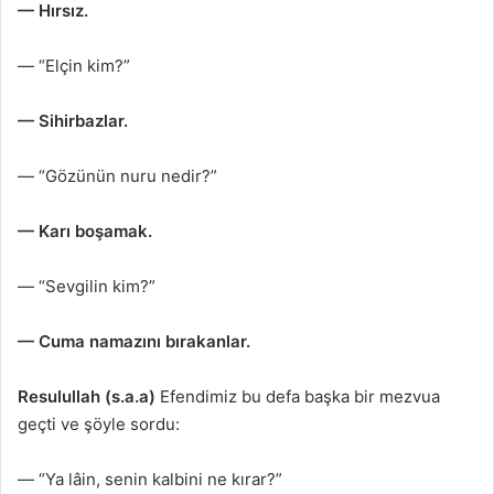
— Hırsız.
— “Elçin kim?”
— Sihirbazlar.
— “Gözünün nuru nedir?”
— Karı boşamak.
— “Sevgilin kim?”
— Cuma namazını bırakanlar.
Resulullah (s.a.a)
Efendimiz bu defa başka bir mezvua
geçti ve şöyle sordu:
— “Ya lâin, senin kalbini ne kırar?”