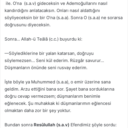
ile. O’na (s.a.v) gideceksin ve Ademoğullarını nasıl
kandırdığını anlatacaksın. Onları nasıl aldattığını
söyliyeceksin bir bir O’na (s.a.a). Sonra O (s.a.a) ne sorarsa
doğrusunu diyeceksin.
Sonra… Allah-ü Teâlâ (c.c.) buyurdu ki:
—Söylediklerine bir yalan katarsan, doğruyu
söylemezsen… Seni kül ederim. Rüzgâr savurur…
Düşmanların önünde seni rusvay ederim.
İşte böyle ya Muhummed (s.a.a), o emir üzerine sana
geldim. Arzu ettiğini bana sor. Şayet bana sorduklarına
doğru cevap vermezsem; düşmanlarım benimle
eğlenecek. Şu muhakkak ki düşmanlarımın eğlencesi
olmaktan daha zor bir şey yoktur.
Bundan sonra
Resûlullah (s.a.v)
Efendimiz şöyle sordu: