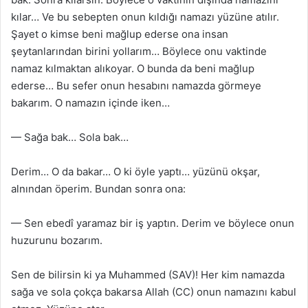
kılar… Ve bu sebepten onun kıldığı namazı yüzüne atılır.
Şayet o kimse beni mağlup ederse ona insan
şeytanlarından birini yollarım… Böylece onu vaktinde
namaz kılmaktan alıkoyar. O bunda da beni mağlup
ederse… Bu sefer onun hesabını namazda görmeye
bakarım. O namazın içinde iken…
— Sağa bak… Sola bak…
Derim… O da bakar… O ki öyle yaptı… yüzünü okşar,
alnından öperim. Bundan sonra ona:
— Sen ebedî yaramaz bir iş yaptın. Derim ve böylece onun
huzurunu bozarım.
Sen de bilirsin ki ya Muhammed (SAV)! Her kim namazda
sağa ve sola çokça bakarsa Allah (CC) onun namazını kabul