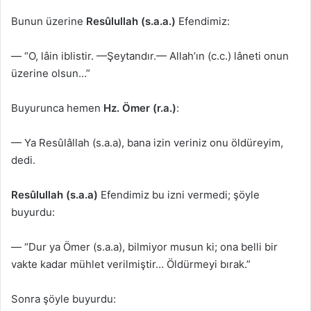
Bunun üzerine
Resûlullah (s.a.a.)
Efendimiz:
— “O, lâin iblistir. —Şeytandır.— Allah’ın (c.c.) lâneti onun
üzerine olsun…”
Buyurunca hemen
Hz. Ömer (r.a.)
:
— Ya Resûlâllah (s.a.a), bana izin veriniz onu öldüreyim,
dedi.
Resûlullah (s.a.a)
Efendimiz bu izni vermedi; şöyle
buyurdu:
— “Dur ya Ömer (s.a.a), bilmiyor musun ki; ona belli bir
vakte kadar mühlet verilmiştir… Öldürmeyi bırak.”
Sonra şöyle buyurdu: