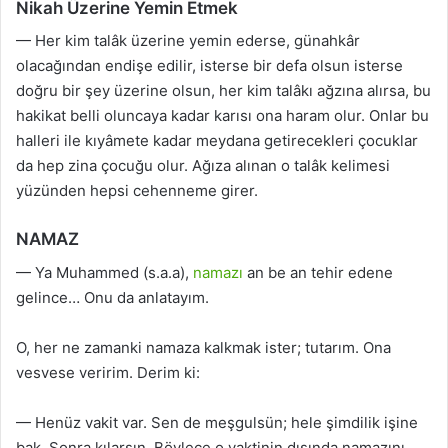
Nikah Üzerine Yemin Etmek
— Her kim talâk üzerine yemin ederse, günahkâr
olacağından endişe edilir, isterse bir defa olsun isterse
doğru bir şey üzerine olsun, her kim talâkı ağzına alırsa, bu
hakikat belli oluncaya kadar karısı ona haram olur. Onlar bu
halleri ile kıyâmete kadar meydana getirecekleri çocuklar
da hep zina çocuğu olur. Ağıza alınan o talâk kelimesi
yüzünden hepsi cehenneme girer.
NAMAZ
— Ya Muhammed (s.a.a),
namazı
an be an tehir edene
gelince… Onu da anlatayım.
O, her ne zamanki namaza kalkmak ister; tutarım. Ona
vesvese veririm. Derim ki:
— Henüz vakit var. Sen de meşgulsün; hele şimdilik işine
bak. Sonra kılarsın. Böylece o vaktinin dışında namazını