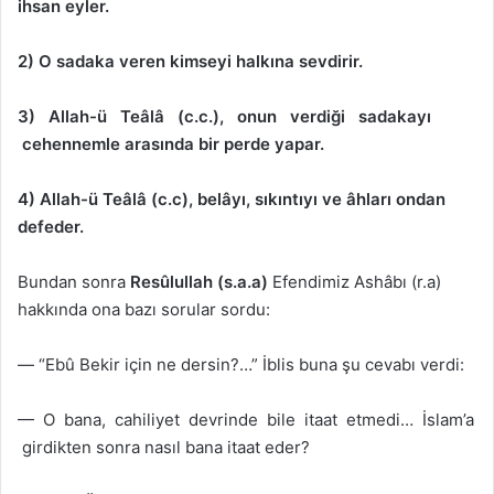
ihsan eyler.
2) O sadaka veren kimseyi halkına sevdirir.
3) Allah-ü Teâlâ (c.c.), onun verdiği sadakayı
cehennemle arasında bir perde yapar.
4) Allah-ü Teâlâ (c.c), belâyı, sıkıntıyı ve âhları ondan
defeder.
Bundan sonra
Resûlullah (s.a.a)
Efendimiz Ashâbı (r.a)
hakkında ona bazı sorular sordu:
— “Ebû Bekir için ne dersin?…” İblis buna şu cevabı verdi:
— O bana, cahiliyet devrinde bile itaat etmedi… İslam’a
girdikten sonra nasıl bana itaat eder?