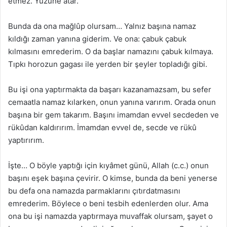
etmez. Yüzüne atar.
Bunda da ona mağlûp olursam… Yalnız başına namaz
kıldığı zaman yanına giderim. Ve ona: çabuk çabuk
kılmasını emrederim. O da başlar namazını çabuk kılmaya.
Tıpkı horozun gagası ile yerden bir şeyler topladığı gibi.
Bu işi ona yaptırmakta da başarı kazanamazsam, bu sefer
cemaatla namaz kılarken, onun yanına varırım. Orada onun
başına bir gem takarım. Başını imamdan evvel secdeden ve
rükûdan kaldırırım. İmamdan evvel de, secde ve rükû
yaptırırım.
İşte… O böyle yaptığı için kıyâmet günü, Allah (c.c.) onun
başını eşek başına çevirir. O kimse, bunda da beni yenerse
bu defa ona namazda parmaklarını çıtırdatmasını
emrederim. Böylece o beni tesbih edenlerden olur. Ama
ona bu işi namazda yaptırmaya muvaffak olursam, şayet o