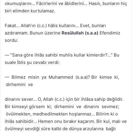
okumuşlarını… Fâcirlerini ve âbidlerini… Hasılı, bunların hiç
biri elimden kurtulamaz.
Fakat… Allah’ın (c.c.) hâlis kullarını… Evet, bunları
azdıramam. Bunun üzerine
Resûlullah (s.a.a)
Efendimiz
sordu:
— “Sana göre ihlâs sahibi muhlis kullar kimlerdir?…” Bu
suale İblis şu cevabı verdi:
— Bilmez misin ya Muhammed (s.a.a)? Bir kimse ki,
dirhemini ve
dinarını sever… O, Allah (c.c.) için bir ihlâsa sahip değildir.
Bir kimseyi görsem ki; dirhemini ve dinarını sevmez;
övülmekten, medhedilmekten hoşlanmaz… Bilirim ki o
ihlâs sahibidir… Hemen onu bırakır kaçarım. Bir kul, malı ve
övülmeyi sevdiği süre kalbi de dünya arzularına bağlı