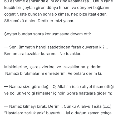
bu esneme esnasında elini ağzına kapamazsa… Onun işine
küçük bir şeytan girer, dünya hırsını ve dünyevî bağlarını
çoğaltır. İşte bundan sonra o kimse, hep bize itaat eder.
Sözümüzü dinler. Dediklerimizi yapar.
Şeytan bundan sonra konuşmasına devam etti:
— Sen, ümmetin hangi saadetinden ferah duyarsın ki?…
Ben onlara tuzaklar kurarım… Ne tuzaklar…
Miskinlerine, çaresizlerine ve zavalıllarına giderim.
Namazı bırakmalarını emrederim. Ve onlara derim ki:
— Namaz size göre değil. O, Allah’ın (c.c.) afiyet ihsan ettiği
ve bolluk verdiği kimseler içindir. Sonra hastalara giderim:
— Namaz kılmayı bırak. Derim… Cünkü Allah-u Teâla (c.c.)
“Hastalara zorluk yok” buyurdu… İyi olduğun zaman çokça