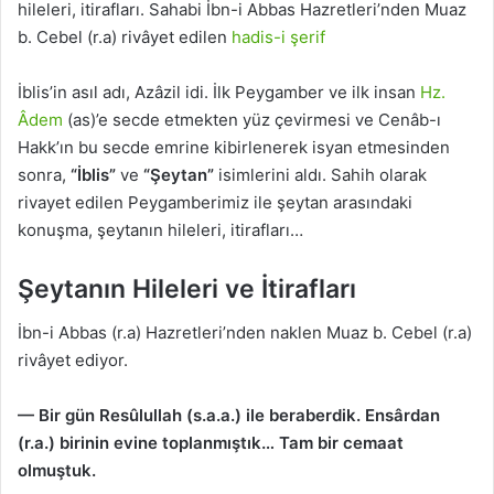
hileleri, itirafları. Sahabi İbn-i Abbas Hazretleri’nden Muaz
b. Cebel (r.a) rivâyet edilen
hadis-i şerif
İblis’in asıl adı, Azâzil idi. İlk Peygamber ve ilk insan
Hz.
Âdem
(as)’e secde etmekten yüz çevirmesi ve Cenâb-ı
Hakk’ın bu secde emrine kibirlenerek isyan etmesinden
sonra,
“İblis”
ve
“Şeytan”
isimlerini aldı. Sahih olarak
rivayet edilen Peygamberimiz ile şeytan arasındaki
konuşma, şeytanın hileleri, itirafları…
Şeytanın Hileleri ve İtirafları
İbn-i Abbas (r.a) Hazretleri’nden naklen Muaz b. Cebel (r.a)
rivâyet ediyor.
— Bir gün Resûlullah (s.a.a.) ile beraberdik. Ensârdan
(r.a.) birinin
evine toplanmıştık… Tam bir cemaat
olmuştuk.