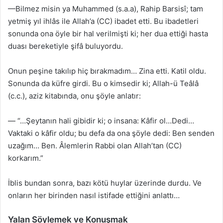
—Bilmez misin ya Muhammed (s.a.a), Rahip Barsisî; tam
yetmiş yıl ihlâs ile Allah’a (CC) ibadet etti. Bu ibadetleri
sonunda ona öyle bir hal verilmişti ki; her dua ettiği hasta
duası bereketiyle şifâ buluyordu.
Onun peşine takılıp hiç bırakmadım… Zina etti. Katil oldu.
Sonunda da küfre girdi. Bu o kimsedir ki; Allah-ü Teâlâ
(c.c.), aziz kitabında, onu şöyle anlatır:
— “…Şeytanın hali gibidir ki; o insana: Kâfir ol…Dedi…
Vaktaki o kâfir oldu; bu defa da ona şöyle dedi: Ben senden
uzağım… Ben. Âlemlerin Rabbi olan Allah’tan (CC)
korkarım.”
İblis bundan sonra, bazı kötü huylar üzerinde durdu. Ve
onların her birinden nasıl istifade ettiğini anlattı…
Yalan Söylemek ve Konuşmak