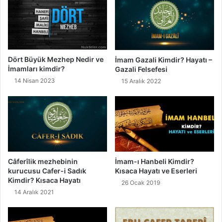
a
m
ı
)
Dört Büyük Mezhep Nedir ve
İmam Gazali Kimdir? Hayatı –
İmamları kimdir?
Gazali Felsefesi
14 Nisan 2023
15 Aralık 2022
Câferîlik mezhebinin
İmam-ı Hanbeli Kimdir?
kurucusu Cafer-i Sadık
Kısaca Hayatı ve Eserleri
Kimdir? Kısaca Hayatı
26 Ocak 2019
14 Aralık 2021