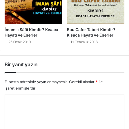
Ebu Cafer Taberi Kimdir?
İmam-ı Şâfii Kimdir? Kısaca
Kısaca Hayatı ve Eserleri
Hayatı ve Eserleri
11 Temmuz 2018
26 Ocak 2019
Bir yanıt yazın
E-posta adresiniz yayınlanmayacak.
Gerekli alanlar
*
ile
işaretlenmişlerdir
Y
o
r
u