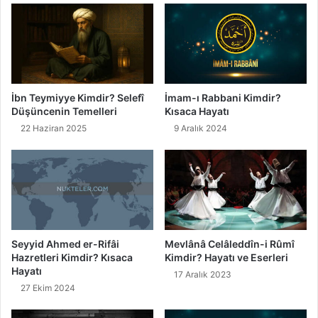
a
r
y
m
a
i
t
ş
ı
i
v
m
İbn Teymiyye Kimdir? Selefî
İmam-ı Rabbani Kimdir?
e
M
Düşüncenin Temelleri
Kısaca Hayatı
E
e
22 Haziran 2025
9 Aralık 2024
s
ğ
e
e
r
r
l
"
e
Ş
r
i
i
i
r
Seyyid Ahmed er-Rifâi
Mevlânâ Celâleddîn-i Rûmî
i
Hazretleri Kimdir? Kısaca
Kimdir? Hayatı ve Eserleri
(
Hayatı
17 Aralık 2023
T
27 Ekim 2024
a
m