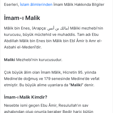
Eserleri,
İslam âlimlerinden
İmam Mâlik Hakkında Bilgiler
İmam-ı Malik
Mâlik bin Enes, (Arapça: مالك بن أنس) Mâliki mezhebi’nin
kurucusu, büyük müctehid ve muhaddis. Tam adı Ebu
Abdillah Mâlik bin Enes bin Mâlik bin Ebî Âmir b Amr el-
Asbahi el-Medenî’dir.
Maliki
Mezhebi’nin kurucusudur.
Çok büyük âlim olan İmam Mâlik, Hicretin 95. yılında
Medine’de doğmuş ve 179 senesinde Medine’de vefat
etmiştir. Bu büyük alime uyanlara da
“Maliki”
denir.
İmam-ı Malik Kimdir?
Nesebte ismi geçen Ebu Âmir, Resulullah’ın sav
ashabından olup onunla beraber Bedir hariç bütün