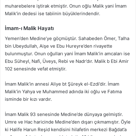
muharebelere iştirak etmiştir. Onun oğlu Malik yani İmam
Malik’in dedesi ise tabiinin büyüklerindendir.
İmam-ı Malik Hayatı
Yemen’den Medine’ye göçmüştür. Sahabeden Ömer, Talha
bin Ubeydullah, Aişe ve Ebu Hureyre’den rivayette
bulunmuştur. Onun oğulları yani İmam Malik’in amcaları ise
Ebu Süheyl, Nafi, Üveys, Rebi ve Nadr’dır. Malik b Ebi Amir
102 senesinde vefat etmiştir.
İmam Malik’in annesi Aliye bt Şüreyk el-Ezdi’dir. İmam
Malik’in Yahya ve Muhammed adında iki oğlu ve Fatıma
isminde bir kızı vardır.
İmam Malik 93 senesinde Medine’de dünyaya gelmiştir.
Umre ve Hac haricinde Medine’den dışarı çıkmamıştır. Öyle
ki Halife Harun Reşid kendisini hilafetin merkezi Bağdat’a