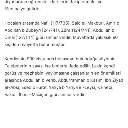
diyarlardan öğrenciler derslerini takip etmek için
Medine’ye gelirler.
Hocaları arasında Nafi’ (117/735), Said el-Makburi, Amir b
Abdillah b Zübeyr(124/741), Zühri(124/741), Abdullah b
Dinar(127/144) gibi isimler vardır. Muvatta’da yaklaşık 90
kişiden rivayette bulunmuştur.
Kendisinin 900 civarında hocasının bulunduğu söylenir.
Talebelerinin sayısı ise binlerle ifade edilir. Lakin kendi
görüş ve mezhebini yayılmasına çalışanların en önemlileri
arasında Abdullah b Vehb, Abdurrahman b Kasım, İbn Ziyad
el-Absi, Esed b Furat, Yahya b Yahya el-Leysi, Ka’nebi,
Vakıdi, İbnü’l-Macişun gibi isimler vardır.