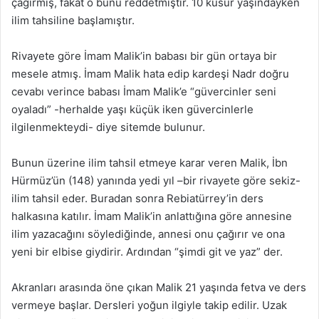
çağırmış, fakat o bunu reddetmiştir. 10 küsur yaşındayken
ilim tahsiline başlamıştır.
Rivayete göre İmam Malik’in babası bir gün ortaya bir
mesele atmış. İmam Malik hata edip kardeşi Nadr doğru
cevabı verince babası İmam Malik’e “güvercinler seni
oyaladı” -herhalde yaşı küçük iken güvercinlerle
ilgilenmekteydi- diye sitemde bulunur.
Bunun üzerine ilim tahsil etmeye karar veren Malik, İbn
Hürmüz’ün (148) yanında yedi yıl –bir rivayete göre sekiz-
ilim tahsil eder. Buradan sonra Rebiatürrey’in ders
halkasına katılır. İmam Malik’in anlattığına göre annesine
ilim yazacağını söylediğinde, annesi onu çağırır ve ona
yeni bir elbise giydirir. Ardından “şimdi git ve yaz” der.
Akranları arasında öne çıkan Malik 21 yaşında fetva ve ders
vermeye başlar. Dersleri yoğun ilgiyle takip edilir. Uzak