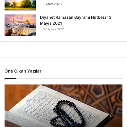
3 Mart 2025
Diyanet Ramazan Bayramı Hutbesi 13
Mayıs 2021
12 Mayıs 2021
Öne Çıkan Yazılar
7
A
y
e
t
V
a