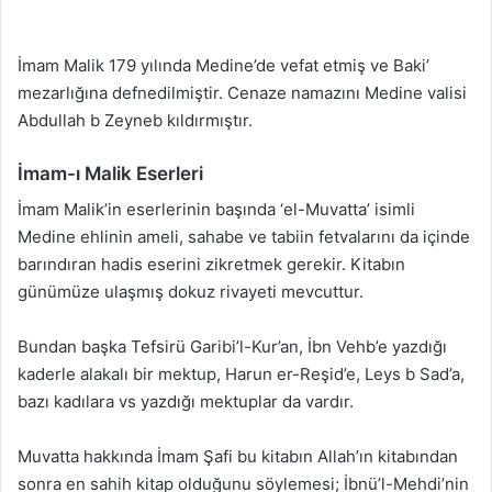
İmam Malik 179 yılında Medine’de vefat etmiş ve Baki’
mezarlığına defnedilmiştir. Cenaze namazını Medine valisi
Abdullah b Zeyneb kıldırmıştır.
İmam-ı Malik Eserleri
İmam Malik’in eserlerinin başında ‘el-Muvatta’ isimli
Medine ehlinin ameli, sahabe ve tabiin fetvalarını da içinde
barındıran hadis eserini zikretmek gerekir. Kitabın
günümüze ulaşmış dokuz rivayeti mevcuttur.
Bundan başka Tefsirü Garibi’l-Kur’an, İbn Vehb’e yazdığı
kaderle alakalı bir mektup, Harun er-Reşid’e, Leys b Sad’a,
bazı kadılara vs yazdığı mektuplar da vardır.
Muvatta hakkında İmam Şafi bu kitabın Allah’ın kitabından
sonra en sahih kitap olduğunu söylemesi; İbnü’l-Mehdi’nin