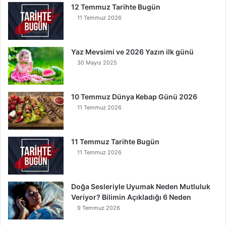
O
12 Temmuz Tarihte Bugün
k
11 Temmuz 2026
u
y
a
Yaz Mevsimi ve 2026 Yazın ilk günü
n
30 Mayıs 2025
K
u
r
t
10 Temmuz Dünya Kebap Günü 2026
u
11 Temmuz 2026
l
u
r
11 Temmuz Tarihte Bugün
11 Temmuz 2026
Doğa Sesleriyle Uyumak Neden Mutluluk
Veriyor? Bilimin Açıkladığı 6 Neden
9 Temmuz 2026