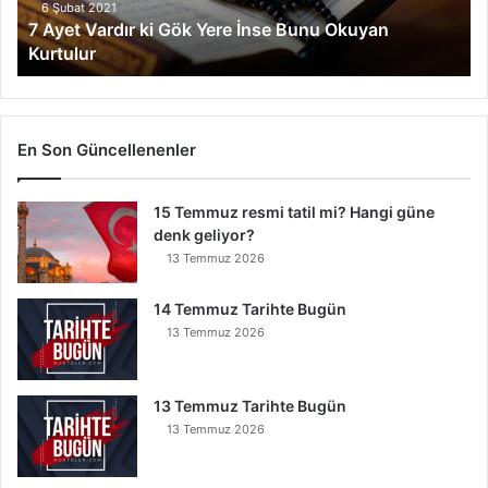
r
6 Şubat 2021
7 Ayet Vardır ki Gök Yere İnse Bunu Okuyan
d
Kurtulur
ı
r
k
i
G
En Son Güncellenenler
ö
k
15 Temmuz resmi tatil mi? Hangi güne
Y
denk geliyor?
e
r
13 Temmuz 2026
e
İ
14 Temmuz Tarihte Bugün
n
13 Temmuz 2026
s
e
B
13 Temmuz Tarihte Bugün
u
13 Temmuz 2026
n
u