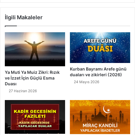
e
A
l
n
İlgili Makaleler
v
l
e
a
A
m
n
ı
l
,
a
Z
m
i
l
k
ı
r
Kurban Bayramı Arefe günü
Ya Muti Ya Muiz Zikri: Rızık
S
duaları ve zikirleri (2026)
i
ve İzzet İçin Güçlü Esma
a
,
24 Mayıs 2026
Duası
d
F
27 Haziran 2026
i
a
Ş
z
i
i
r
l
a
e
z
t
i
i