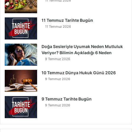
11 Temmuz 2026
l
u
r
11 Temmuz Tarihte Bugün
11 Temmuz 2026
Doğa Sesleriyle Uyumak Neden Mutluluk
Veriyor? Bilimin Açıkladığı 6 Neden
9 Temmuz 2026
10 Temmuz Dünya Hukuk Günü 2026
9 Temmuz 2026
9 Temmuz Tarihte Bugün
9 Temmuz 2026