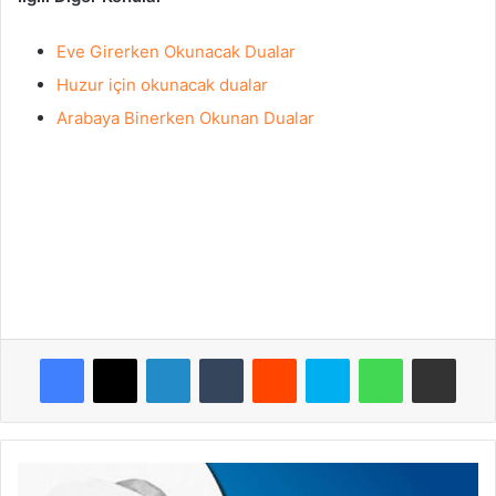
Eve Girerken Okunacak Dualar
Huzur için okunacak dualar
Arabaya Binerken Okunan Dualar
Facebook
X
LinkedIn
Tumblr
Reddit
Skype
WhatsApp
E-Posta ile paylaş
S