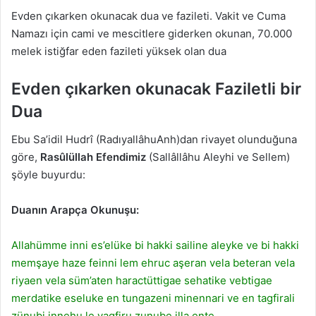
Evden çıkarken okunacak dua ve fazileti. Vakit ve Cuma
Namazı için cami ve mescitlere giderken okunan, 70.000
melek istiğfar eden fazileti yüksek olan dua
Evden çıkarken okunacak Faziletli bir
Dua
Ebu Sa’idil Hudrî (RadıyallâhuAnh)dan rivayet olunduğuna
göre,
Rasûlüllah Efendimiz
(Sallâllâhu Aleyhi ve Sellem)
şöyle buyurdu:
Duanın Arapça Okunuşu:
Allahümme inni es’elüke bi hakki sailine aleyke ve bi hakki
memşaye haze feinni lem ehruc aşeran vela beteran vela
riyaen vela süm’aten haractüttigae sehatike vebtigae
merdatike eseluke en tungazeni minennari ve en tagfirali
zünubi innehu le yagfiru zunube illa ente.