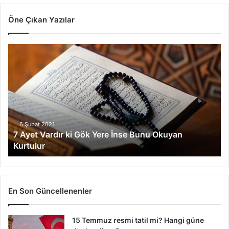
Öne Çıkan Yazılar
7
A
y
e
t
V
a
r
6 Şubat 2021
7 Ayet Vardır ki Gök Yere İnse Bunu Okuyan
d
Kurtulur
ı
r
k
i
G
En Son Güncellenenler
ö
k
15 Temmuz resmi tatil mi? Hangi güne
Y