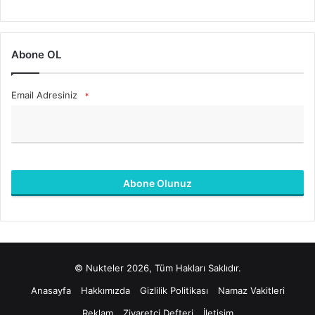
Abone OL
Email Adresiniz
*
Abone Olunuz
B
u
a
l
© Nukteler 2026, Tüm Hakları Saklıdır.
a
n
Anasayfa
Hakkımızda
Gizlilik Politikası
Namaz Vakitleri
b
Reklam
Ziyaretçi Defteri
İletişim