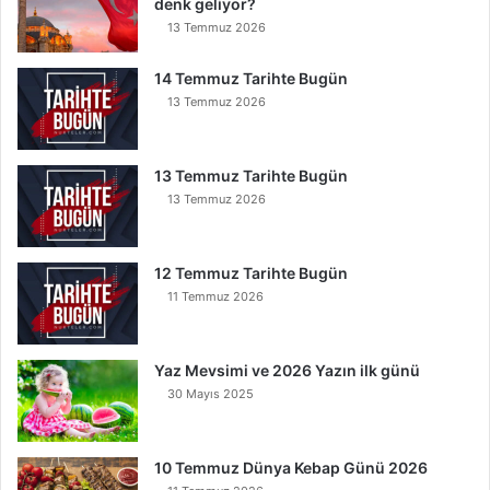
denk geliyor?
e
r
13 Temmuz 2026
e
İ
14 Temmuz Tarihte Bugün
n
13 Temmuz 2026
s
e
B
13 Temmuz Tarihte Bugün
u
13 Temmuz 2026
n
u
O
12 Temmuz Tarihte Bugün
k
11 Temmuz 2026
u
y
a
Yaz Mevsimi ve 2026 Yazın ilk günü
n
30 Mayıs 2025
K
u
r
t
10 Temmuz Dünya Kebap Günü 2026
u