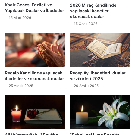
M
v
Kadir Gecesi Fazileti ve
2026 Miraç Kandilinde
e
e
Yapılacak Dualar ve İbadetler
yapılacak ibadetler,
s
F
okunacak dualar
15 Mart 2026
a
a
15 Ocak 2026
j
y
l
d
a
a
r
l
ı
a
r
ı
Regaip Kandilinde yapılacak
Recep Ayı ibadetleri, dualar
ibadetler ve okunacak dualar
ve zikirleri 2025
25 Aralık 2025
20 Aralık 2025
Allâhümme’ftah Lî Ebvâbe
“Rabbi İnni Lima Enzelte