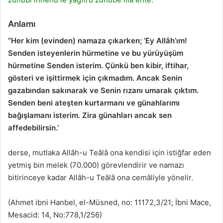
Anlamı
“Her kim (evinden) namaza çıkarken; ‘Ey Allâh’ım!
Senden isteyenlerin hürmetine ve bu yürüyüşüm
hürmetine Senden isterim. Çünkü ben kibir, iftihar,
gösteri ve işittirmek için çıkmadım. Ancak Senin
gazabından sakınarak ve Senin rızanı umarak çıktım.
Senden beni ateşten kurtarmanı ve günahlarımı
bağışlamanı isterim. Zira günahları ancak sen
affedebilirsin.’
derse, mutlaka Allâh-u Teâlâ ona kendisi için istiğfar eden
yetmiş bin melek (70.000) görevlendirir ve namazı
bitirinceye kadar Allâh-u Teâlâ ona cemâliyle yönelir.
(Ahmet ibni Hanbel, el-Müsned, no: 11172,3/21; İbni Mace,
Mesacid: 14, No:778,1/256)