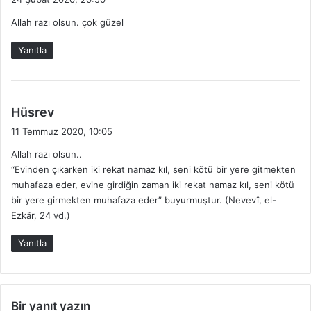
d
Allah razı olsun. çok güzel
i
k
Yanıtla
i
:
d
Hüsrev
e
11 Temmuz 2020, 10:05
d
Allah razı olsun..
i
“Evinden çıkarken iki rekat namaz kıl, seni kötü bir yere gitmekten
k
muhafaza eder, evine girdiğin zaman iki rekat namaz kıl, seni kötü
i
bir yere girmekten muhafaza eder” buyurmuştur. (Nevevî, el-
:
Ezkâr, 24 vd.)
Yanıtla
Bir yanıt yazın