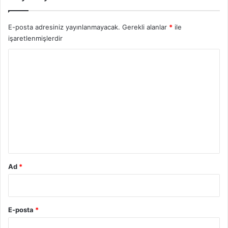
E-posta adresiniz yayınlanmayacak.
Gerekli alanlar
*
ile
işaretlenmişlerdir
Y
o
r
u
m
*
Ad
*
E-posta
*