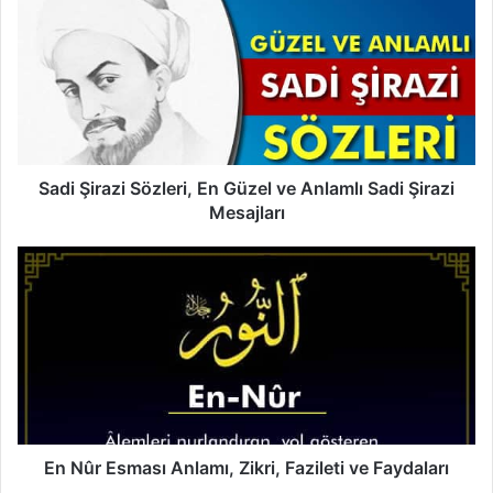
a
d
i
Ş
i
r
a
z
i
Sadi Şirazi Sözleri, En Güzel ve Anlamlı Sadi Şirazi
S
Mesajları
ö
z
E
l
n
e
N
r
û
i
r
,
E
E
s
n
m
G
a
ü
s
En Nûr Esması Anlamı, Zikri, Fazileti ve Faydaları
z
ı