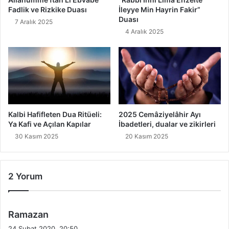
Fadlik ve Rizkike Duası
İleyye Min Hayrin Fakir”
Duası
7 Aralık 2025
4 Aralık 2025
Kalbi Hafifleten Dua Ritüeli:
2025 Cemâziyelâhir Ayı
Ya Kafi ve Açılan Kapılar
İbadetleri, dualar ve zikirleri
30 Kasım 2025
20 Kasım 2025
2 Yorum
d
Ramazan
e
24 Şubat 2020, 20:50