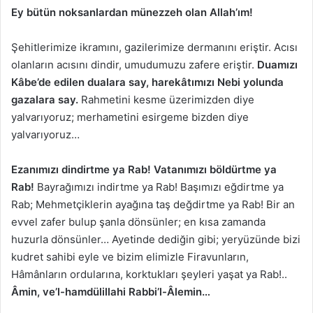
Ey bütün noksanlardan münezzeh olan Allah’ım!
Şehitlerimize ikramını, gazilerimize dermanını eriştir. Acısı
olanların acısını dindir, umudumuzu zafere eriştir.
Duamızı
Kâbe’de edilen dualara say, harekâtımızı Nebi yolunda
gazalara say.
Rahmetini kesme üzerimizden diye
yalvarıyoruz; merhametini esirgeme bizden diye
yalvarıyoruz…
Ezanımızı dindirtme ya Rab!
Vatanımızı böldürtme ya
Rab!
Bayrağımızı indirtme ya Rab! Başımızı eğdirtme ya
Rab; Mehmetçiklerin ayağına taş değdirtme ya Rab! Bir an
evvel zafer bulup şanla dönsünler; en kısa zamanda
huzurla dönsünler… Ayetinde dediğin gibi; yeryüzünde bizi
kudret sahibi eyle ve bizim elimizle Firavunların,
Hâmânların ordularına, korktukları şeyleri yaşat ya Rab!..
Âmin, ve’l-hamdülillahi Rabbi’l-Âlemin…