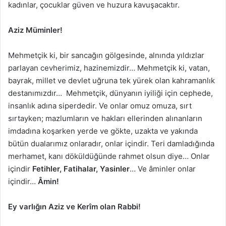
kadınlar, çocuklar güven ve huzura kavuşacaktır.
Aziz Müminler!
Mehmetçik ki, bir sancağın gölgesinde, alnında yıldızlar
parlayan cevherimiz, hazinemizdir… Mehmetçik ki, vatan,
bayrak, millet ve devlet uğruna tek yürek olan kahramanlık
destanımızdır… Mehmetçik, dünyanın iyiliği için cephede,
insanlık adına siperdedir. Ve onlar omuz omuza, sırt
sırtayken; mazlumların ve hakları ellerinden alınanların
imdadına koşarken yerde ve gökte, uzakta ve yakında
bütün dualarımız onlaradır, onlar içindir. Teri damladığında
merhamet, kanı döküldüğünde rahmet olsun diye… Onlar
içindir
Fetihler, Fatihalar, Yasinler
… Ve âminler onlar
içindir…
Âmin!
Ey varlığın Aziz ve Kerîm olan Rabbi!