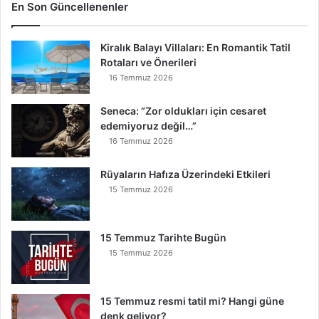
G
En Son Güncellenenler
ö
k
Kiralık Balayı Villaları: En Romantik Tatil
Y
Rotaları ve Önerileri
e
r
16 Temmuz 2026
e
İ
Seneca: “Zor oldukları için cesaret
n
edemiyoruz değil…”
s
16 Temmuz 2026
e
B
Rüyaların Hafıza Üzerindeki Etkileri
u
15 Temmuz 2026
n
u
O
15 Temmuz Tarihte Bugün
k
15 Temmuz 2026
u
y
a
15 Temmuz resmi tatil mi? Hangi güne
n
denk geliyor?
K