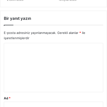
Bir yanıt yazın
E-posta adresiniz yayınlanmayacak.
Gerekli alanlar
*
ile
işaretlenmişlerdir
Y
o
r
u
m
*
Ad
*