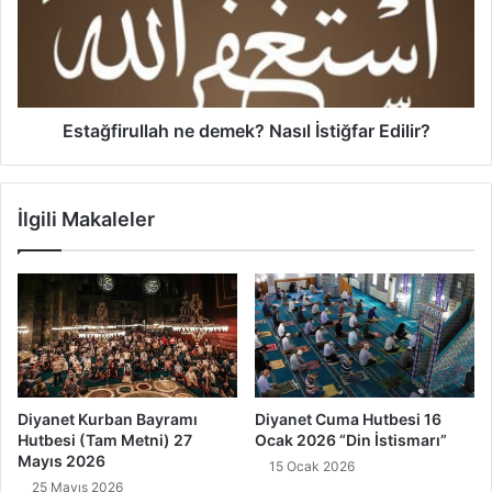
m
ğ
a
f
H
i
u
r
t
u
b
l
Estağfirullah ne demek? Nasıl İstiğfar Edilir?
e
l
s
a
i
h
İlgili Makaleler
“
n
K
e
u
d
l
e
v
m
e
e
K
k
a
?
m
N
Diyanet Kurban Bayramı
Diyanet Cuma Hutbesi 16
u
a
Hutbesi (Tam Metni) 27
Ocak 2026 “Din İstismarı”
H
s
Mayıs 2026
15 Ocak 2026
a
ı
25 Mayıs 2026