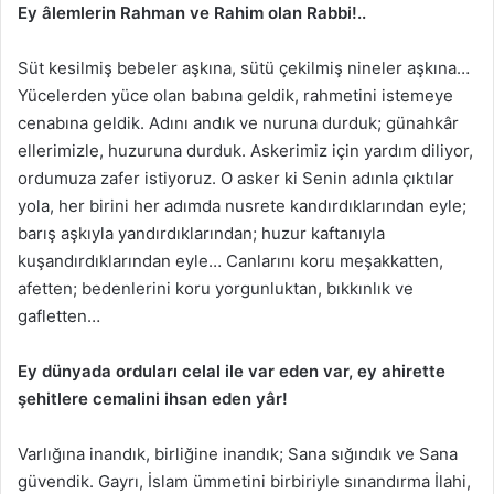
Ey âlemlerin Rahman ve Rahim olan Rabbi!..
Süt kesilmiş bebeler aşkına, sütü çekilmiş nineler aşkına…
Yücelerden yüce olan babına geldik, rahmetini istemeye
cenabına geldik. Adını andık ve nuruna durduk; günahkâr
ellerimizle, huzuruna durduk. Askerimiz için yardım diliyor,
ordumuza zafer istiyoruz. O asker ki Senin adınla çıktılar
yola, her birini her adımda nusrete kandırdıklarından eyle;
barış aşkıyla yandırdıklarından; huzur kaftanıyla
kuşandırdıklarından eyle… Canlarını koru meşakkatten,
afetten; bedenlerini koru yorgunluktan, bıkkınlık ve
gafletten…
Ey dünyada orduları celal ile var eden var, ey ahirette
şehitlere cemalini ihsan eden yâr!
Varlığına inandık, birliğine inandık; Sana sığındık ve Sana
güvendik. Gayrı, İslam ümmetini birbiriyle sınandırma İlahi,