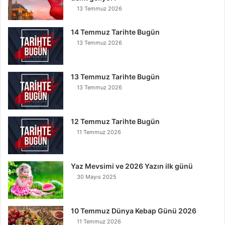
13 Temmuz 2026
u
r
t
14 Temmuz Tarihte Bugün
u
13 Temmuz 2026
l
u
r
13 Temmuz Tarihte Bugün
13 Temmuz 2026
12 Temmuz Tarihte Bugün
11 Temmuz 2026
Yaz Mevsimi ve 2026 Yazın ilk günü
30 Mayıs 2025
10 Temmuz Dünya Kebap Günü 2026
11 Temmuz 2026