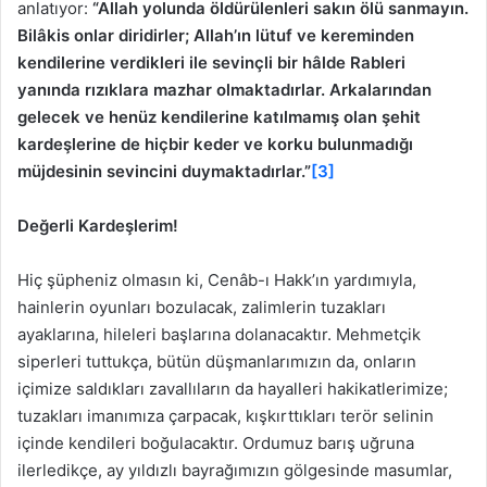
anlatıyor:
“Allah yolunda öldürülenleri sakın ölü sanmayın.
Bilâkis onlar diridirler; Allah’ın lütuf ve kereminden
kendilerine verdikleri ile sevinçli bir hâlde Rableri
yanında rızıklara mazhar olmaktadırlar. Arkalarından
gelecek ve henüz kendilerine katılmamış olan şehit
kardeşlerine de hiçbir keder ve korku bulunmadığı
müjdesinin sevincini duymaktadırlar.”
[3]
Değerli Kardeşlerim!
Hiç şüpheniz olmasın ki, Cenâb-ı Hakk’ın yardımıyla,
hainlerin oyunları bozulacak, zalimlerin tuzakları
ayaklarına, hileleri başlarına dolanacaktır. Mehmetçik
siperleri tuttukça, bütün düşmanlarımızın da, onların
içimize saldıkları zavallıların da hayalleri hakikatlerimize;
tuzakları imanımıza çarpacak, kışkırttıkları terör selinin
içinde kendileri boğulacaktır. Ordumuz barış uğruna
ilerledikçe, ay yıldızlı bayrağımızın gölgesinde masumlar,