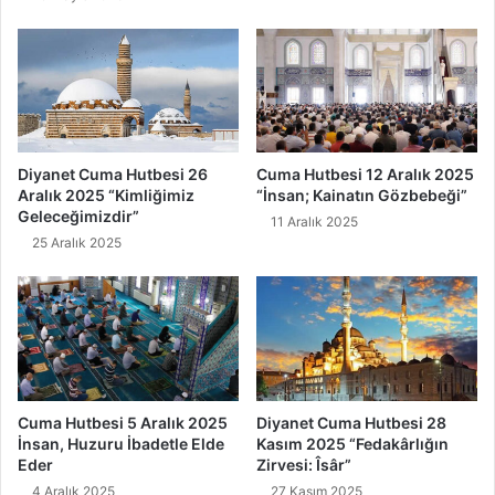
k
l
k
İ
ı
s
”
t
i
ğ
f
a
Diyanet Cuma Hutbesi 26
Cuma Hutbesi 12 Aralık 2025
r
Aralık 2025 “Kimliğimiz
“İnsan; Kainatın Gözbebeği”
E
Geleceğimizdir”
11 Aralık 2025
d
25 Aralık 2025
i
l
i
r
?
Cuma Hutbesi 5 Aralık 2025
Diyanet Cuma Hutbesi 28
İnsan, Huzuru İbadetle Elde
Kasım 2025 “Fedakârlığın
Eder
Zirvesi: Îsâr”
4 Aralık 2025
27 Kasım 2025