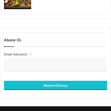
Abone OL
Email Adresiniz
*
Abone Olunuz
B
u
a