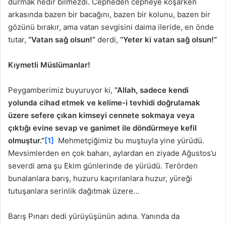
durmak nedir bilmezdi. Cepheden cepheye koşarken
arkasında bazen bir bacağını, bazen bir kolunu, bazen bir
gözünü bırakır, ama vatan sevgisini daima ileride, en önde
tutar,
“Vatan sağ olsun!”
derdi,
“Yeter ki vatan sağ olsun!”
Kıymetli Müslümanlar!
Peygamberimiz buyuruyor ki,
“Allah, sadece kendi
yolunda cihad etmek ve kelime-i tevhidi doğrulamak
üzere sefere çıkan kimseyi cennete sokmaya veya
çıktığı evine sevap ve ganimet ile döndürmeye kefil
olmuştur.”
[1]
Mehmetçiğimiz bu muştuyla yine yürüdü.
Mevsimlerden en çok baharı, aylardan en ziyade Ağustos’u
severdi ama şu Ekim günlerinde de yürüdü. Terörden
bunalanlara barış, huzuru kaçırılanlara huzur, yüreği
tutuşanlara serinlik dağıtmak üzere…
Barış Pınarı dedi yürüyüşünün adına. Yanında da