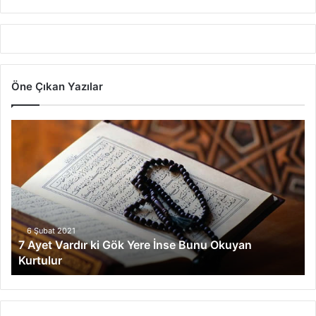
Öne Çıkan Yazılar
7
A
y
e
t
V
a
r
6 Şubat 2021
7 Ayet Vardır ki Gök Yere İnse Bunu Okuyan
d
Kurtulur
ı
r
k
i