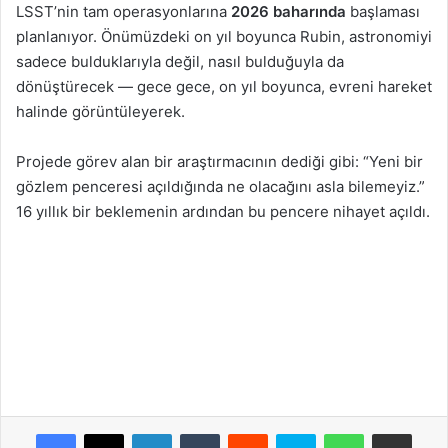
LSST’nin tam operasyonlarına
2026 baharında
başlaması
planlanıyor. Önümüzdeki on yıl boyunca Rubin, astronomiyi
sadece bulduklarıyla değil, nasıl bulduğuyla da
dönüştürecek — gece gece, on yıl boyunca, evreni hareket
halinde görüntüleyerek.
Projede görev alan bir araştırmacının dediği gibi: “Yeni bir
gözlem penceresi açıldığında ne olacağını asla bilemeyiz.”
16 yıllık bir beklemenin ardından bu pencere nihayet açıldı.
Facebook
X
LinkedIn
Tumblr
Reddit
Skype
WhatsApp
E-Posta ile payla