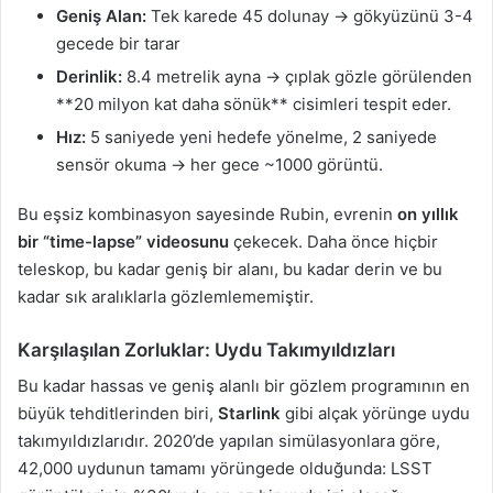
Geniş Alan:
Tek karede 45 dolunay → gökyüzünü 3-4
gecede bir tarar
Derinlik:
8.4 metrelik ayna → çıplak gözle görülenden
**20 milyon kat daha sönük** cisimleri tespit eder.
Hız:
5 saniyede yeni hedefe yönelme, 2 saniyede
sensör okuma → her gece ~1000 görüntü.
Bu eşsiz kombinasyon sayesinde Rubin, evrenin
on yıllık
bir “time-lapse” videosunu
çekecek. Daha önce hiçbir
teleskop, bu kadar geniş bir alanı, bu kadar derin ve bu
kadar sık aralıklarla gözlemlememiştir.
Karşılaşılan Zorluklar: Uydu Takımyıldızları
Bu kadar hassas ve geniş alanlı bir gözlem programının en
büyük tehditlerinden biri,
Starlink
gibi alçak yörünge uydu
takımyıldızlarıdır. 2020’de yapılan simülasyonlara göre,
42,000 uydunun tamamı yörüngede olduğunda: LSST