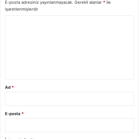
E-posta adresiniz yayınlanmayacak.
Gerekli alanlar
*
ile
işaretlenmişlerdir
Y
o
r
u
m
*
Ad
*
E-posta
*