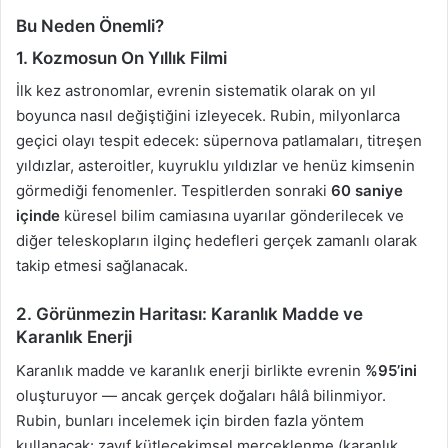
Bu Neden Önemli?
1. Kozmosun On Yıllık Filmi
İlk kez astronomlar, evrenin sistematik olarak on yıl
boyunca nasıl değiştiğini izleyecek. Rubin, milyonlarca
geçici olayı tespit edecek: süpernova patlamaları, titreşen
yıldızlar, asteroitler, kuyruklu yıldızlar ve henüz kimsenin
görmediği fenomenler. Tespitlerden sonraki
60 saniye
içinde
küresel bilim camiasına uyarılar gönderilecek ve
diğer teleskopların ilginç hedefleri gerçek zamanlı olarak
takip etmesi sağlanacak.
2. Görünmezin Haritası: Karanlık Madde ve
Karanlık Enerji
Karanlık madde ve karanlık enerji birlikte evrenin
%95’ini
oluşturuyor — ancak gerçek doğaları hâlâ bilinmiyor.
Rubin, bunları incelemek için birden fazla yöntem
kullanacak: zayıf kütleçekimsel merceklenme (karanlık