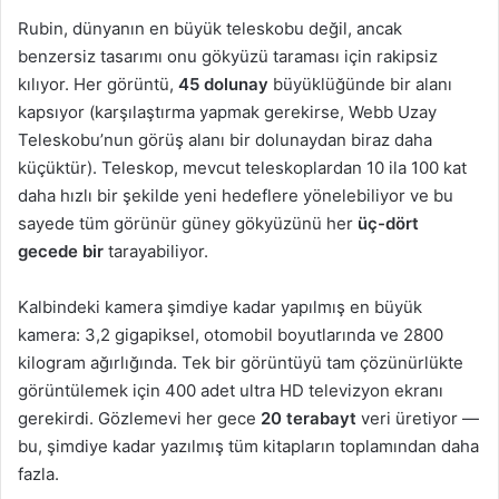
Rubin, dünyanın en büyük teleskobu değil, ancak
benzersiz tasarımı onu gökyüzü taraması için rakipsiz
kılıyor. Her görüntü,
45 dolunay
büyüklüğünde bir alanı
kapsıyor (karşılaştırma yapmak gerekirse, Webb Uzay
Teleskobu’nun görüş alanı bir dolunaydan biraz daha
küçüktür). Teleskop, mevcut teleskoplardan 10 ila 100 kat
daha hızlı bir şekilde yeni hedeflere yönelebiliyor ve bu
sayede tüm görünür güney gökyüzünü her
üç-dört
gecede bir
tarayabiliyor.
Kalbindeki kamera şimdiye kadar yapılmış en büyük
kamera: 3,2 gigapiksel, otomobil boyutlarında ve 2800
kilogram ağırlığında. Tek bir görüntüyü tam çözünürlükte
görüntülemek için 400 adet ultra HD televizyon ekranı
gerekirdi. Gözlemevi her gece
20 terabayt
veri üretiyor —
bu, şimdiye kadar yazılmış tüm kitapların toplamından daha
fazla.