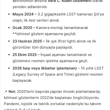
astronomun anısına
Vera C. Rubin Gözlemevi
olarak
yeniden adlandırıldı.
Mayıs 2024 –
3.2 gigapiksellik LSST kamerası Şili’ye
ulaştı; ilk test verileri alındı.
Ocak 2025 –
Kamera montajı tamamlanarak
**bilimsel gözlem aşamasına geçildi.
23 Haziran 2025 –
İlk ışık (first light) alındı ve ilk
görüntüler tüm dünyayla paylaşıldı.
25 Ekim 2025 –
İnşaat aşaması tamamlandı ve
gözlemevi resmen işletme aşamasına geçti.
2026 başı veya ilkbahar (planlanan)
– 10 yıllık LSST
(Legacy Survey of Space and Time) gözlemi resmen
başlayacak.
📌
Not:
2020’lerin başında yapılan önceki planlamalarda,
bilimsel gözlemlerin 2022’de başlaması öngörülüyordu.
Pandemi, lojistik ve teknik zorluklar nedeniyle bu takvim
yaklaşık 3-4 yıl kaydı.