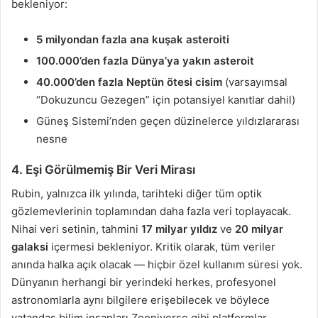
bekleniyor:
5 milyondan fazla ana kuşak asteroiti
100.000’den fazla Dünya’ya yakın asteroit
40.000’den fazla Neptün ötesi cisim
(varsayımsal
“Dokuzuncu Gezegen” için potansiyel kanıtlar dahil)
Güneş Sistemi’nden geçen düzinelerce yıldızlararası
nesne
4. Eşi Görülmemiş Bir Veri Mirası
Rubin, yalnızca ilk yılında, tarihteki diğer tüm optik
gözlemevlerinin toplamından daha fazla veri toplayacak.
Nihai veri setinin, tahmini
17 milyar yıldız
ve
20 milyar
galaksi
içermesi bekleniyor. Kritik olarak, tüm veriler
anında halka açık olacak — hiçbir özel kullanım süresi yok.
Dünyanın herhangi bir yerindeki herkes, profesyonel
astronomlarla aynı bilgilere erişebilecek ve böylece
vatandaş bilim insanları Zooniverse gibi platformlar