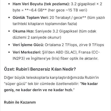
Ham Veri Boyutu (tek pozlama):
3.2 gigapiksel × 2
byte = **~6.4 GB** (her gece ~15 TB veri)
Günlük Toplam Veri:
20 Terabayt / gece** (tüm yazılı
tarihteki kitapların toplamından fazla)
Okuma Hızı:
Saniyede 3.2 Gigapiksel (tüm odak
düzlemi 2 saniyede okunur)
Veri İşleme Gücü:
Ortalama 2 TFlops, zirve 9 TFlops
Veri Merkezleri:
Şili’den ABD (SLAC), Fransa (CC-
IN2P3) ve İngiltere’ye (Iris) fiber optik ile aktarılır.
Özet: Rubin’i Benzersiz Kılan Nedir?
Diğer büyük teleskoplarla karşılaştırdığımızda Rubin’in
“süper gücü” tek bir cümlede özetlenebilir:
“Ne kadar
geniş, ne kadar derin ve ne kadar hızlı.
“
Rubin ile Kazanım