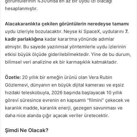
görüntülerinin %30’unda en az bir uydu izi olacağı
hesaplanmıştır.
Alacakaranlıkta çekilen görüntülerin neredeyse tamamı
uydu izleriyle bozulacaktır. Neyse ki SpaceX, uydularını
7.
kadir parlaklığına
kadar karartma yönünde adımlar
atmıştır. Bu sayede yazılımsal yöntemlerle uydu izlerinin
etkisi büyük ölçüde giderilebilmektedir. Yine de bu durum,
bilimsel veri analizine ek bir karmaşıklık katmaktadır.
Özetle:
20 yıllık bir emeğin ürünü olan Vera Rubin
Gözlemevi, dünyanın en büyük dijital kamerası ve eşsiz
hızdaki teleskobuyla, 2026 başında başlayacak 10 yıllık
görevi süresince evrenin en kapsamlı “filmini” çekecek ve
karanlık madde, karanlık enerji, gezegen savunması ve
daha nice alanda çığır açacak veriler üretecektir.
Şimdi Ne Olacak?