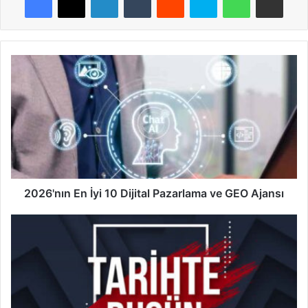
2026'nın
En
İyi
10
Dijital
Pazarlama
ve
GEO
Ajansı
2026'nın En İyi 10 Dijital Pazarlama ve GEO Ajansı
12
Mayıs
Tarihte
Bugün