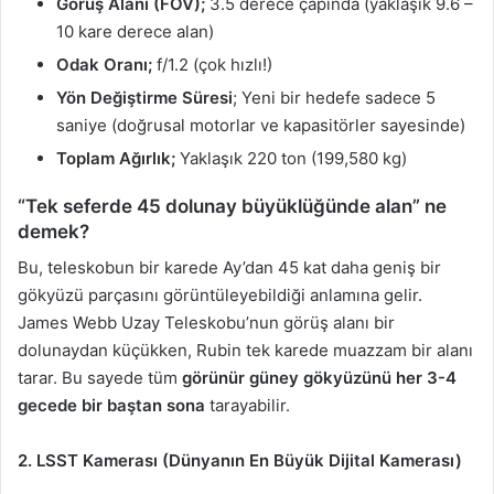
Görüş Alanı (FOV);
3.5 derece çapında (yaklaşık 9.6 –
10 kare derece alan)
Odak Oranı;
f/1.2 (çok hızlı!)
Yön Değiştirme Süresi
; Yeni bir hedefe sadece 5
saniye (doğrusal motorlar ve kapasitörler sayesinde)
Toplam Ağırlık;
Yaklaşık 220 ton (199,580 kg)
“Tek seferde 45 dolunay büyüklüğünde alan” ne
demek?
Bu, teleskobun bir karede Ay’dan 45 kat daha geniş bir
gökyüzü parçasını görüntüleyebildiği anlamına gelir.
James Webb Uzay Teleskobu’nun görüş alanı bir
dolunaydan küçükken, Rubin tek karede muazzam bir alanı
tarar. Bu sayede tüm
görünür güney gökyüzünü her 3-4
gecede bir baştan sona
tarayabilir.
2. LSST Kamerası (Dünyanın En Büyük Dijital Kamerası)