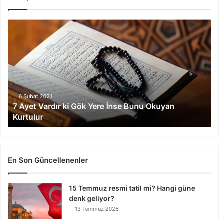
7
Ayet
Vardır
ki
Gök
Yere
İnse
Bunu
6 Şubat 2021
7 Ayet Vardır ki Gök Yere İnse Bunu Okuyan
Okuyan
Kurtulur
Kurtulur
En Son Güncellenenler
15 Temmuz resmi tatil mi? Hangi güne
denk geliyor?
13 Temmuz 2026