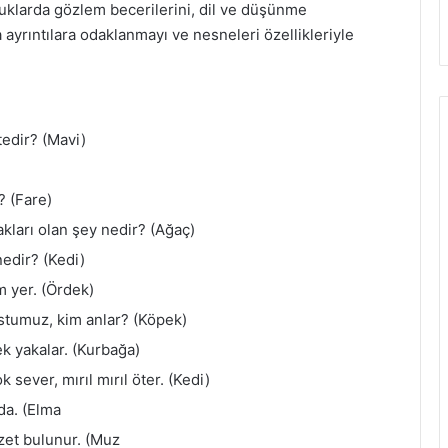
cuklarda gözlem becerilerini, dil ve düşünme
 ayrıntılara odaklanmayı ve nesneleri özellikleriyle
edir? (Mavi)
? (Fare)
kları olan şey nedir? (Ağaç)
edir? (Kedi)
m yer. (Ördek)
ostumuz, kim anlar? (Köpek)
nek yakalar. (Kurbağa)
 sever, mırıl mırıl öter. (Kedi)
nda. (Elma
zzet bulunur. (Muz