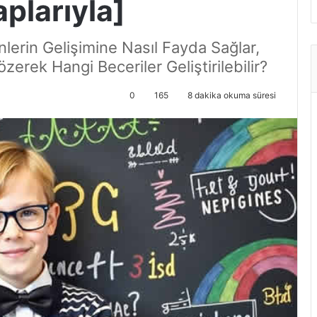
plarıyla]
nlerin Gelişimine Nasıl Fayda Sağlar,
erek Hangi Beceriler Geliştirilebilir?
0
165
8 dakika okuma süresi