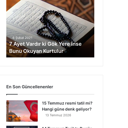
Ayet
Vardır
ki
Gök
Yere
İnse
6 Şubat 2021
Bunu
7 Ayet Vardır ki Gök Yere İnse
Okuyan
Bunu Okuyan Kurtulur
Kurtulur
En Son Güncellenenler
15 Temmuz resmi tatil mi?
Hangi güne denk geliyor?
13 Temmuz 2026