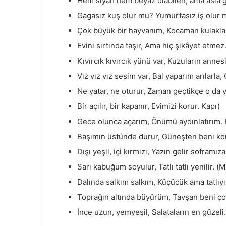
Hem siyah hem beyaz olabilen, ama asla g
Gagasız kuş olur mu? Yumurtasız iş olur 
Çok büyük bir hayvanım, Kocaman kulaklar
Evini sırtında taşır, Ama hiç şikâyet etmez
Kıvırcık kıvırcık yünü var, Kuzuların annes
Vız vız vız sesim var, Bal yaparım arılarla,
Ne yatar, ne oturur, Zaman geçtikçe o da y
Bir açılır, bir kapanır, Evimizi korur. Kapı)
Gece olunca açarım, Önümü aydınlatırım. Ele
Başımın üstünde durur, Güneşten beni ko
Dışı yeşil, içi kırmızı, Yazın gelir soframız
Sarı kabuğum soyulur, Tatlı tatlı yenilir. (
Dalında salkım salkım, Küçücük ama tatlıy
Toprağın altında büyürüm, Tavşan beni ço
İnce uzun, yemyeşil, Salataların en güzeli. 