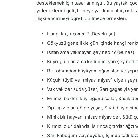
desteklemek için tasarlanmıştır. Bu yaştaki ço
yeteneklerini geliştirmeye yardımcı olur, onlara
ilişkilendirmeyi öğretir. Bilmece örnekleri:
Hangi kuş uçamaz? (Devekuşu)
Gökyüzü genellikle gün içinde hangi renkt
Isıtan ama yakmayan şey nedir? (Güneş)
Kuyruğu olan ama kedi olmayan şey nedir
Bir tohumdan büyüyen, ağaç olan ve yapra
Küçük, tüylü ve “miyav-miyav” diyen şey n
Vak vak der suda yüzer, Sarı gagasıyla ye
Evimizi bekler, kuyruğunu sallar, Sadık d
Zıp zıp zıplar, gölde yaşar, Sivri diliyle si
Minik bir hayvan, miyav miyav der, Sütü çok
Kırmızı olur dalında, Isırınca çıtırdar ağzı
Sarı kabuğum var, soyulur, İçimde tatlı le