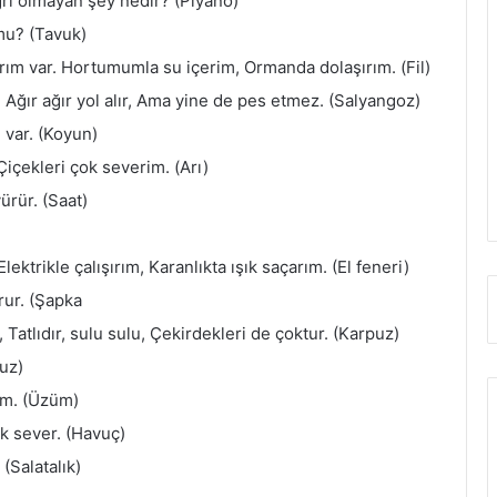
ri olmayan şey nedir? (Piyano)
mu? (Tavuk)
ım var. Hortumumla su içerim, Ormanda dolaşırım. (Fil)
. Ağır ağır yol alır, Ama yine de pes etmez. (Salyangoz)
i var. (Koyun)
 Çiçekleri çok severim. (Arı)
ürür. (Saat)
ktrikle çalışırım, Karanlıkta ışık saçarım. (El feneri)
rur. (Şapka
a, Tatlıdır, sulu sulu, Çekirdekleri de çoktur. (Karpuz)
Muz)
ım. (Üzüm)
k sever. (Havuç)
(Salatalık)