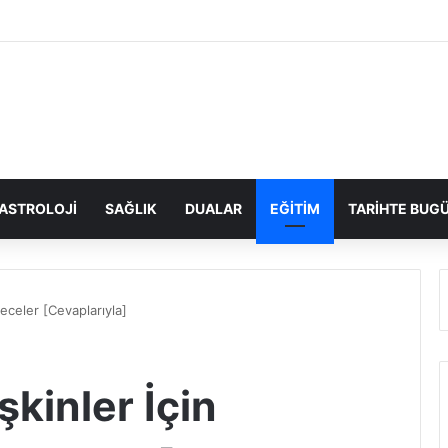
ASTROLOJI
SAĞLIK
DUALAR
EĞITIM
TARIHTE BUG
meceler [Cevaplarıyla]
şkinler İçin