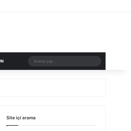
Facebook
X
Flickr
Tumblr
Vimeo
Instagram
RSS
Arama
DIĞER
ÜN
yap
...
Site içi arama