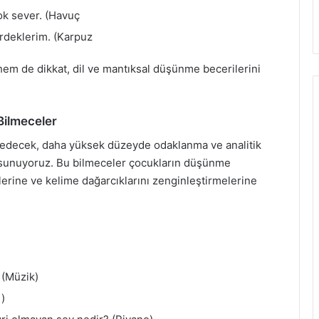
ok sever. (Havuç
irdeklerim. (Karpuz
m de dikkat, dil ve mantıksal düşünme becerilerini
Bilmeceler
l edecek, daha yüksek düzeyde odaklanma ve analitik
r sunuyoruz. Bu bilmeceler çocukların düşünme
elerine ve kelime dağarcıklarını zenginleştirmelerine
 (Müzik)
i)