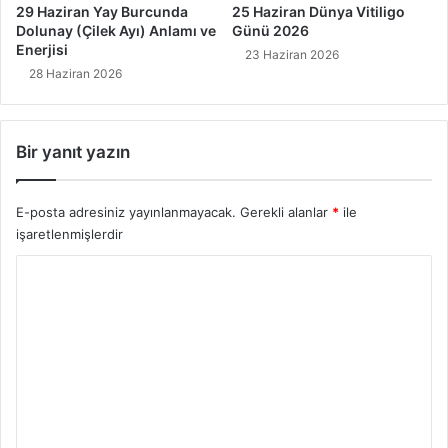
29 Haziran Yay Burcunda
25 Haziran Dünya Vitiligo
Dolunay (Çilek Ayı) Anlamı ve
Günü 2026
Enerjisi
23 Haziran 2026
28 Haziran 2026
Bir yanıt yazın
E-posta adresiniz yayınlanmayacak.
Gerekli alanlar
*
ile
işaretlenmişlerdir
Y
o
r
u
m
*