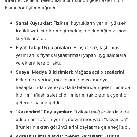
İnternet ve akıllı telefonlarla birlikte bu geleneklerin bir
kısmı dönüşüme uğradı:
Sanal Kuyruklar:
Fiziksel kuyrukların yerini, yüksek
trafikli web sitelerine girmek için beklediğimiz sanal
kuyruklar aldı.
Fiyat Takip Uygulamaları:
Broşür karşılaştırması,
yerini anlık fiyat karşılaştırması yapan uygulamalara
ve eklentilere bıraktı.
Sosyal Medya Bildirimleri:
Mağaza açılış saatlerini
beklemek yerine, markaların sosyal medya
hesaplarından ve e-posta listelerinden gelen “anında
indirim” (flash sale) bildirimlerini takip etmek yeni bir
gelenek haline geldi.
“Kazandım!” Paylaşımları:
Fiziksel mağazalarda elde
edilen bir zaferin yerini, sosyal medyada “kazanılan”
ürünlerin ekran görüntülerini paylaşma geleneği aldı.
Agresif Dijital Alışviş: “Sepet Savaşları”
Fiziksel