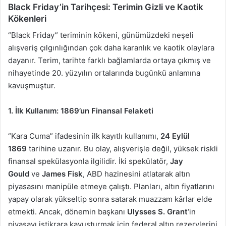
Black Friday’in Tarihçesi: Terimin Gizli ve Kaotik
Kökenleri
“Black Friday” teriminin kökeni, günümüzdeki neşeli
alışveriş çılgınlığından çok daha karanlık ve kaotik olaylara
dayanır. Terim, tarihte farklı bağlamlarda ortaya çıkmış ve
nihayetinde 20. yüzyılın ortalarında bugünkü anlamına
kavuşmuştur.
1. İlk Kullanım: 1869’un Finansal Felaketi
“Kara Cuma” ifadesinin ilk kayıtlı kullanımı,
24 Eylül
1869
tarihine uzanır. Bu olay, alışverişle değil, yüksek riskli
finansal spekülasyonla ilgilidir. İki spekülatör,
Jay
Gould
ve
James Fisk
, ABD hazinesini atlatarak altın
piyasasını manipüle etmeye çalıştı. Planları, altın fiyatlarını
yapay olarak yükseltip sonra satarak muazzam kârlar elde
etmekti. Ancak, dönemin başkanı
Ulysses S. Grant
‘in
piyasayı istikrara kavuşturmak için federal altın rezervlerini