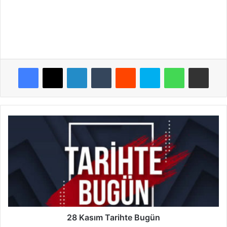
Facebook
X
LinkedIn
Tumblr
Reddit
Skype
WhatsApp
E-Posta ile payla
28
Kasım
Tarihte
Bugün
28 Kasım Tarihte Bugün