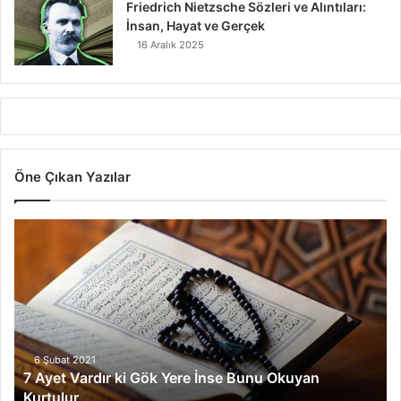
Friedrich Nietzsche Sözleri ve Alıntıları:
İnsan, Hayat ve Gerçek
16 Aralık 2025
Öne Çıkan Yazılar
7
Ayet
Vardır
ki
Gök
Yere
İnse
Bunu
6 Şubat 2021
7 Ayet Vardır ki Gök Yere İnse Bunu Okuyan
Okuyan
Kurtulur
Kurtulur