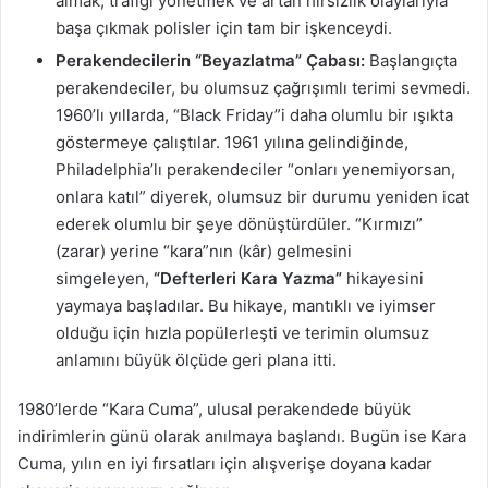
almak, trafiği yönetmek ve artan hırsızlık olaylarıyla
başa çıkmak polisler için tam bir işkenceydi.
Perakendecilerin “Beyazlatma” Çabası:
Başlangıçta
perakendeciler, bu olumsuz çağrışımlı terimi sevmedi.
1960’lı yıllarda, “Black Friday”i daha olumlu bir ışıkta
göstermeye çalıştılar. 1961 yılına gelindiğinde,
Philadelphia’lı perakendeciler “onları yenemiyorsan,
onlara katıl” diyerek, olumsuz bir durumu yeniden icat
ederek olumlu bir şeye dönüştürdüler. “Kırmızı”
(zarar) yerine “kara”nın (kâr) gelmesini
simgeleyen,
“Defterleri Kara Yazma”
hikayesini
yaymaya başladılar. Bu hikaye, mantıklı ve iyimser
olduğu için hızla popülerleşti ve terimin olumsuz
anlamını büyük ölçüde geri plana itti.
1980’lerde “Kara Cuma”, ulusal perakendede büyük
indirimlerin günü olarak anılmaya başlandı. Bugün ise Kara
Cuma, yılın en iyi fırsatları için alışverişe doyana kadar