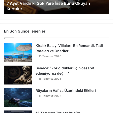
7 Ayet Vardır ki Gök Yere İnse Bunu Okuyan
d
Kurtulur
ı
r
k
i
G
En Son Güncellenenler
ö
k
Kiralık Balayı Villaları: En Romantik Tatil
Y
Rotaları ve Önerileri
e
r
16 Temmuz 2026
e
İ
Seneca: “Zor oldukları için cesaret
n
edemiyoruz değil…”
s
16 Temmuz 2026
e
B
Rüyaların Hafıza Üzerindeki Etkileri
u
15 Temmuz 2026
n
u
O
15 Temmuz Tarihte Bugün