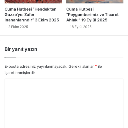
Cuma Hutbesi “Hendek’ten
Cuma Hutbesi
Gazze’ye: Zafer
“Peygamberimiz ve Ticaret
İnananlarındır” 3 Ekim 2025
Ahlakı” 19 Eylül 2025
2 Ekim 2025
18 Eylül 2025
Bir yanıt yazın
E-posta adresiniz yayınlanmayacak.
Gerekli alanlar
*
ile
işaretlenmişlerdir
Y
o
r
u
m
*