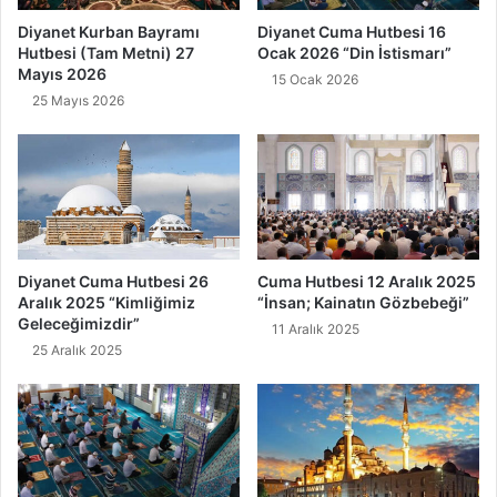
y
a
Diyanet Kurban Bayramı
Diyanet Cuma Hutbesi 16
a
z
Hutbesi (Tam Metni) 27
Ocak 2026 “Din İstismarı”
t
ı
Mayıs 2026
15 Ocak 2026
ı
v
25 Mayıs 2026
e
D
u
a
s
ı
Diyanet Cuma Hutbesi 26
Cuma Hutbesi 12 Aralık 2025
Aralık 2025 “Kimliğimiz
“İnsan; Kainatın Gözbebeği”
Geleceğimizdir”
11 Aralık 2025
25 Aralık 2025