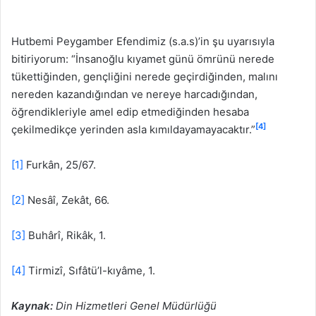
Hutbemi Peygamber Efendimiz (s.a.s)’in şu uyarısıyla
bitiriyorum: “İnsanoğlu kıyamet günü ömrünü nerede
tükettiğinden, gençliğini nerede geçirdiğinden, malını
nereden kazandığından ve nereye harcadığından,
öğrendikleriyle amel edip etmediğinden hesaba
[4]
çekilmedikçe yerinden asla kımıldayamayacaktır.”
[1]
Furkân, 25/67.
[2]
Nesâî, Zekât, 66.
[3]
Buhârî, Rikâk, 1.
[4]
Tirmizî, Sıfâtü’l-kıyâme, 1.
Kaynak:
Din Hizmetleri Genel Müdürlüğü