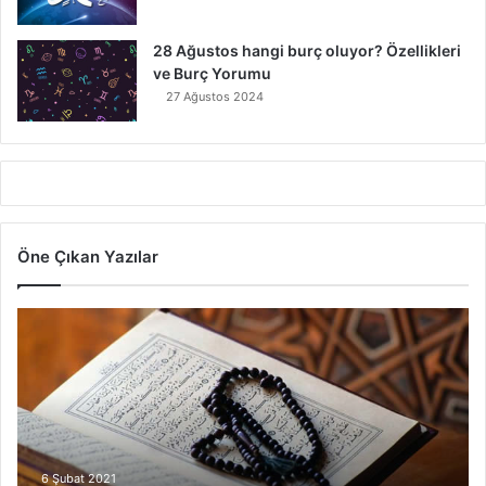
28 Ağustos hangi burç oluyor? Özellikleri
ve Burç Yorumu
27 Ağustos 2024
Öne Çıkan Yazılar
7
A
y
e
t
V
a
r
6 Şubat 2021