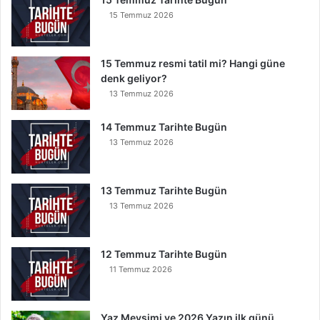
k
15 Temmuz 2026
u
y
a
15 Temmuz resmi tatil mi? Hangi güne
n
denk geliyor?
K
13 Temmuz 2026
u
r
t
14 Temmuz Tarihte Bugün
u
13 Temmuz 2026
l
u
r
13 Temmuz Tarihte Bugün
13 Temmuz 2026
12 Temmuz Tarihte Bugün
11 Temmuz 2026
Yaz Mevsimi ve 2026 Yazın ilk günü