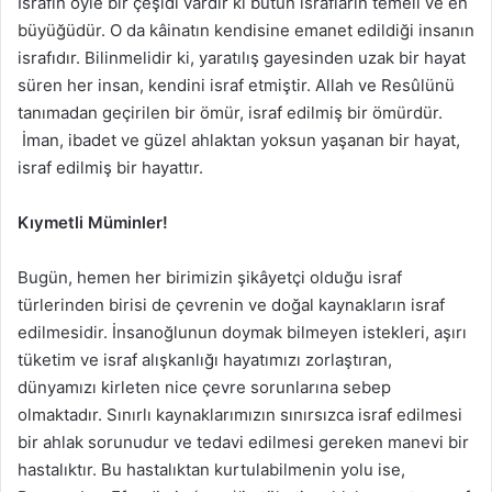
İsrafın öyle bir çeşidi vardır ki bütün israfların temeli ve en
büyüğüdür. O da kâinatın kendisine emanet edildiği insanın
israfıdır. Bilinmelidir ki, yaratılış gayesinden uzak bir hayat
süren her insan, kendini israf etmiştir. Allah ve Resûlünü
tanımadan geçirilen bir ömür, israf edilmiş bir ömürdür.
İman, ibadet ve güzel ahlaktan yoksun yaşanan bir hayat,
israf edilmiş bir hayattır.
Kıymetli Müminler!
Bugün, hemen her birimizin şikâyetçi olduğu israf
türlerinden birisi de çevrenin ve doğal kaynakların israf
edilmesidir. İnsanoğlunun doymak bilmeyen istekleri, aşırı
tüketim ve israf alışkanlığı hayatımızı zorlaştıran,
dünyamızı kirleten nice çevre sorunlarına sebep
olmaktadır. Sınırlı kaynaklarımızın sınırsızca israf edilmesi
bir ahlak sorunudur ve tedavi edilmesi gereken manevi bir
hastalıktır. Bu hastalıktan kurtulabilmenin yolu ise,