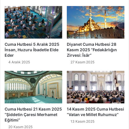
o
g
r
a
f
i
s
Cuma Hutbesi 5 Aralık 2025
Diyanet Cuma Hutbesi 28
i
İnsan, Huzuru İbadetle Elde
Kasım 2025 “Fedakârlığın
Eder
Zirvesi: Îsâr”
4 Aralık 2025
27 Kasım 2025
Cuma Hutbesi 21 Kasım 2025
14 Kasım 2025 Cuma Hutbesi
“Şiddetin Çaresi Merhamet
“Vatan ve Millet Ruhumuz”
Eğitimi”
13 Kasım 2025
20 Kasım 2025