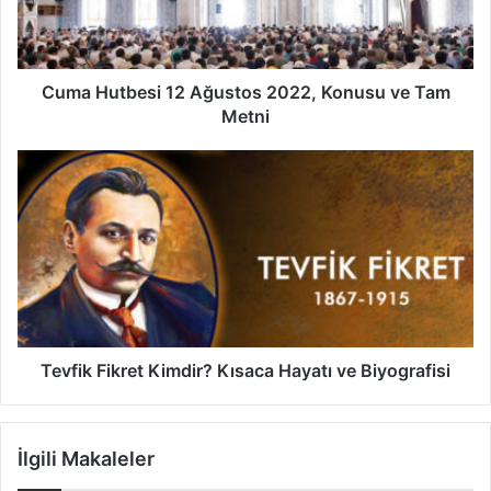
t
b
e
s
Cuma Hutbesi 12 Ağustos 2022, Konusu ve Tam
i
Metni
1
2
T
A
e
ğ
v
u
f
s
i
t
k
o
F
s
i
k
2
r
Tevfik Fikret Kimdir? Kısaca Hayatı ve Biyografisi
0
e
2
t
2
K
İlgili Makaleler
,
i
K
m