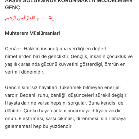
ARŞIN GÖLGESİNDE KORUNMAKLA MÜJDELENEN
GENÇ
بِسْـــــــمِ اﷲِارَّحْمَنِ ارَّحِيم
Muhterem Müslümanlar!
Cenâb-ı Hakk’ın insanoğluna verdiği en değerli
nimetlerden biri de gençliktir. Gençlik, insanın çocukluk ve
yaşlılık arasında gücünü kuvvetini gösterdiği, ömrün en
verimli dönemidir.
Gencin sınırsız hayalleri, tükenmek bilmeyen enerjisi
vardır. Bedeni, ruhu, benliği, düşünceleri sürekli değişir.
Hayata dair ne varsa hepsini sorgular. Buna kendisi de
dâhildir. Çünkü hayatı anlamlandırmaya ihtiyacı vardır
onun. Eleştirmesi, karşı çıkması, direnmesi, sınırlamaya
gelememesi hep bu yüzdendir.