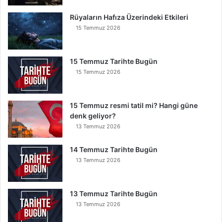
e
B
Rüyaların Hafıza Üzerindeki Etkileri
u
15 Temmuz 2026
n
u
O
15 Temmuz Tarihte Bugün
k
15 Temmuz 2026
u
y
a
15 Temmuz resmi tatil mi? Hangi güne
n
denk geliyor?
K
13 Temmuz 2026
u
r
t
14 Temmuz Tarihte Bugün
u
13 Temmuz 2026
l
u
r
13 Temmuz Tarihte Bugün
13 Temmuz 2026