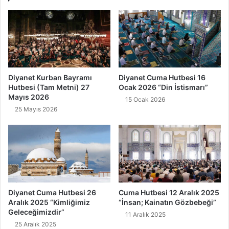
o
d
n
i
u
r
s
?
u
K
v
ı
e
s
Diyanet Kurban Bayramı
Diyanet Cuma Hutbesi 16
T
a
Hutbesi (Tam Metni) 27
Ocak 2026 “Din İstismarı”
a
c
Mayıs 2026
15 Ocak 2026
m
a
25 Mayıs 2026
M
H
e
a
t
y
n
a
i
t
ı
v
e
Diyanet Cuma Hutbesi 26
Cuma Hutbesi 12 Aralık 2025
B
Aralık 2025 “Kimliğimiz
“İnsan; Kainatın Gözbebeği”
i
Geleceğimizdir”
11 Aralık 2025
y
25 Aralık 2025