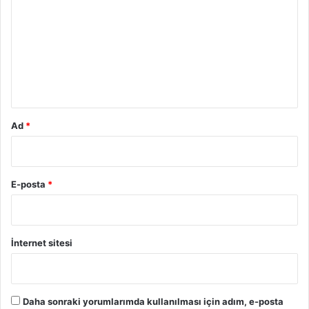
r
u
m
*
Ad
*
E-posta
*
İnternet sitesi
Daha sonraki yorumlarımda kullanılması için adım, e-posta