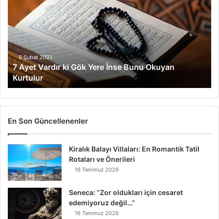
y
e
t
V
a
r
6 Şubat 2021
7 Ayet Vardır ki Gök Yere İnse Bunu Okuyan
d
Kurtulur
ı
r
k
i
G
En Son Güncellenenler
ö
k
Kiralık Balayı Villaları: En Romantik Tatil
Y
Rotaları ve Önerileri
e
r
16 Temmuz 2026
e
İ
Seneca: “Zor oldukları için cesaret
n
edemiyoruz değil…”
s
16 Temmuz 2026