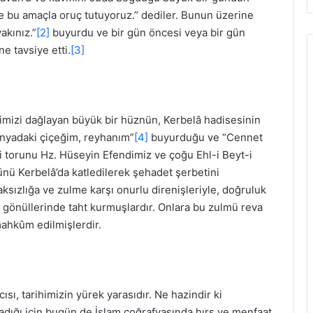
e bu amaçla oruç tutuyoruz.” dediler. Bunun üzerine
akınız.”
[2]
buyurdu ve bir gün öncesi veya bir gün
e tavsiye etti.
[3]
imizi dağlayan büyük bir hüznün, Kerbelâ hadisesinin
nyadaki çiçeğim, reyhanım”
[4]
buyurduğu ve “Cennet
li torunu Hz. Hüseyin Efendimiz ve çoğu Ehl-i Beyt-i
ünü Kerbelâ’da katledilerek şehadet şerbetini
aksızlığa ve zulme karşı onurlu direnişleriyle, doğruluk
 gönüllerinde taht kurmuşlardır. Onlara bu zulmü reva
ahkûm edilmişlerdir.
sı, tarihimizin yürek yarasıdır. Ne hazindir ki
madığı için bugün de İslam coğrafyasında hırs ve menfaat