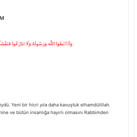
IM
وَاَط۪يعُوا اللّٰهَ وَرَسُولَهُ وَلَا تَنَازَعُوا فَتَفْشَلُوا وَتَذْهَبَ ر۪يحُكُمْ وَاصْبِرُواۜ اِنَّ اللّٰهَ مَعَ الصَّابِر۪ينَۚ.
ydü. Yeni bir hicri yıla daha kavuştuk elhamdülillah.
lemine ve bütün insanlığa hayırlı olmasını Rabbimden