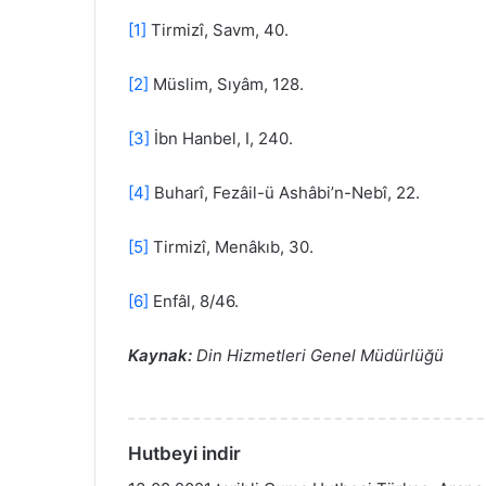
[1]
Tirmizî, Savm, 40.
[2]
Müslim, Sıyâm, 128.
[3]
İbn Hanbel, I, 240.
[4]
Buharî, Fezâil-ü Ashâbi’n-Nebî, 22.
[5]
Tirmizî, Menâkıb, 30.
[6]
Enfâl, 8/46.
Kaynak:
Din Hizmetleri Genel Müdürlüğü
Hutbeyi indir