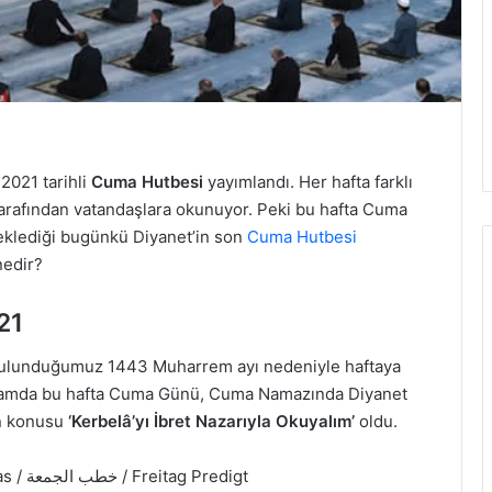
2021 tarihli
Cuma Hutbesi
yayımlandı. Her hafta farklı
arafından vatandaşlara okunuyor. Peki bu hafta Cuma
eklediği bugünkü Diyanet’in son
Cuma Hutbesi
nedir?
21
 bulunduğumuz 1443 Muharrem ayı nedeniyle haftaya
samda bu hafta Cuma Günü, Cuma Namazında Diyanet
in konusu
‘Kerbelâ’yı İbret Nazarıyla Okuyalım’
oldu.
ve Cuma Hutbesi / Friday Khutbas / خطب الجمعة​​​​​​​​​​ / Freitag Predigt