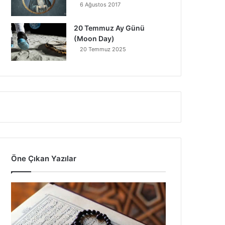
6 Ağustos 2017
20 Temmuz Ay Günü
(Moon Day)
20 Temmuz 2025
Öne Çıkan Yazılar
7
A
y
e