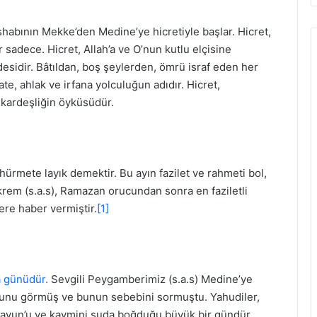
shabının Mekke’den Medine’ye hicretiyle başlar. Hicret,
 sadece. Hicret, Allah’a ve O’nun kutlu elçisine
adesidir. Bâtıldan, boş şeylerden, ömrü israf eden her
te, ahlak ve irfana yolculuğun adıdır. Hicret,
kardeşliğin öyküsüdür.
 hürmete layık demektir. Bu ayın fazilet ve rahmeti bol,
Ekrem (s.a.s), Ramazan orucundan sonra en faziletli
ere haber vermiştir.
[1]
 günüdür.
Sevgili Peygamberimiz (s.a.s) Medine’ye
uğunu görmüş ve bunun sebebini sormuştu. Yahudiler,
iravun’u ve kavmini suda boğduğu büyük bir gündür.