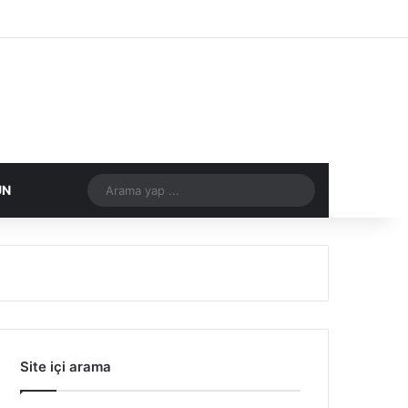
Facebook
X
Flickr
Tumblr
Vimeo
Instagram
RSS
Arama
ÜN
DIĞER
yap
...
Site içi arama