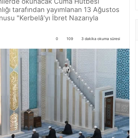
amilerde okunacak Cuma Hutbesi
nlığı tarafından yayımlanan 13 Ağustos
su "Kerbelâ'yı İbret Nazarıyla
0
109
3 dakika okuma süresi