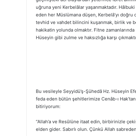
uğruna yeni Kerbelâlar yaşanmaktadır. Hâlbuki 
eden her Müslümana düşen, Kerbelâ’yı doğru o
tevhid ve vahdet bilincini kuşanmak, birlik ve 
hakikatin yolunda olmaktır. Fitne zamanlarında b
Hüseyin gibi zulme ve haksızlığa karşı çıkmaktı
Bu vesileyle Seyyidü’ş-Şühedâ Hz. Hüseyin Ef
feda eden bütün şehitlerimize Cenâb-ı Hak’tan
bitiriyorum:
“Allah’a ve Resûlüne itaat edin, birbirinizle ç
elden gider. Sabırlı olun. Çünkü Allah sabreden