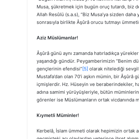
Musa, şükretmek için bugün oruç tutardı, biz d
Allah Resûlü (s.a.s), “Biz Musa’ya sizden daha y
sonrasıyla birlikte Âşûrâ orucu tutmayı ümmetin
Aziz Müslümanlar!
Âşûrâ günü aynı zamanda hatırladıkça yürekler
yaşandığı gündür. Peygamberimizin “Benim dü
gençlerinin efendisi”
[5]
olarak nitelediği sevgi
Mustafa’dan olan 70’i aşkın mümin, bir Âşûrâ g
içmişlerdir. Hz. Hüseyin ve beraberindekiler, h
adına samimi yürüyüşleriyle, bütün müminlerin
görenler ise Müslümanların ortak vicdanında m
Kıymetli Müminler!
Kerbelâ, İslam ümmeti olarak hepimizin ortak acı
geçmişteki acı olaylardan yeterince ibret alın