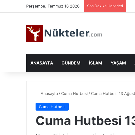
Perşembe, Temmuz 16 2026
Son Dakika Haberleri
ANASAYFA
GÜNDEM
İSLAM
YAŞAM
Anasayfa
/
Cuma Hutbesi
/
Cuma Hutbesi 13 Ağus
Cuma Hutbesi
Cuma Hutbesi 1