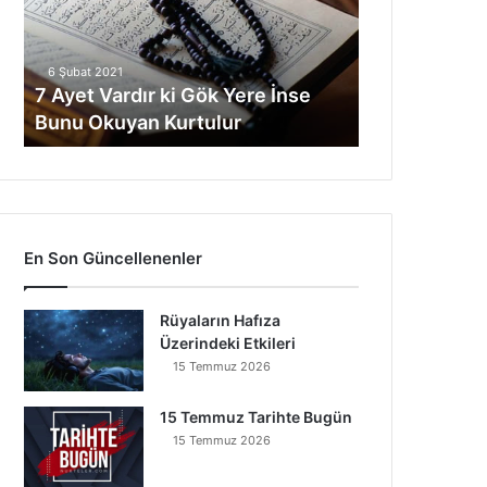
t
V
a
6 Şubat 2021
r
7 Ayet Vardır ki Gök Yere İnse
d
Bunu Okuyan Kurtulur
ı
r
k
i
G
ö
En Son Güncellenenler
k
Y
e
Rüyaların Hafıza
r
Üzerindeki Etkileri
e
15 Temmuz 2026
İ
n
15 Temmuz Tarihte Bugün
s
15 Temmuz 2026
e
B