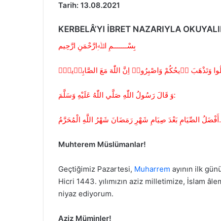
Tarih: 13.08.2021
KERBELÂ’YI İBRET NAZARIYLA OKUYAL
بِسْـــــــمِ اﷲِارَّحْمَنِ ارَّحِيم
وَ قَالَ رَسُولُ اللّٰهِ صَلَّي اللّٰهُ عَلَيْهِ وَسَلَّمَ:
أَفْضَلُ الصِّيَامِ بَعْدَ صِيَامِ شَهْرِ رَمَضَانَ شَهْرُ اللَّهِ الْمُحَرَّمُ.
Muhterem Müslümanlar!
Geçtiğimiz Pazartesi,
Muharrem
ayının ilk günü
Hicri 1443. yılımızın aziz milletimize, İslam â
niyaz ediyorum.
Aziz Müminler!