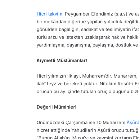
Hicri takvim
, Peygamber Efendimiz (s.a.s) ve a
bir mekândan diğerine yapılan yolculuk değildir
gönülden bağlılığın, sadakat ve teslimiyetin if
türlü arzu ve istekten uzaklaşarak hak ve hakika
yardımlaşma, dayanışma, paylaşma, dostluk ve 
Kıymetli Müslümanlar!
Hicri yılımızın ilk ayı, Muharrem’dir. Muharrem,
ilahî feyz ve bereketi çoktur. Nitekim Resûl-i 
orucun bu ay içinde tutulan oruç olduğunu bizl
Değerli Müminler!
Önümüzdeki Çarşamba ise 10 Muharrem
Âşûrâ
hicret ettiğinde Yahudilerin Âşûrâ orucu tutt
“Bugün Allah’ın, Musa’yı ve kavmini kurtarıp F