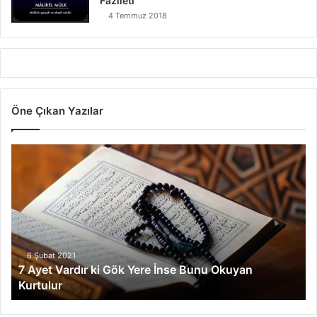
Fazileti
4 Temmuz 2018
Öne Çıkan Yazılar
7
A
y
e
t
V
a
r
6 Şubat 2021
7 Ayet Vardır ki Gök Yere İnse Bunu Okuyan
d
Kurtulur
ı
r
k