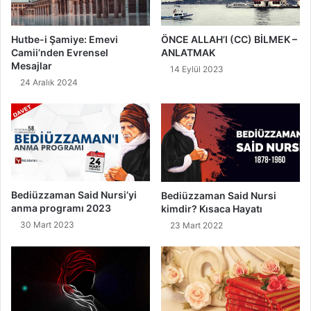
a
m
ı
Hutbe-i Şamiye: Emevi
ÖNCE ALLAH’I (CC) BİLMEK –
,
Camii’nden Evrensel
ANLATMAK
Z
Mesajlar
14 Eylül 2023
i
24 Aralık 2024
k
r
i
v
e
F
a
z
Bediüzzaman Said Nursi’yi
Bediüzzaman Said Nursi
i
anma programı 2023
kimdir? Kısaca Hayatı
l
30 Mart 2023
23 Mart 2022
e
t
i