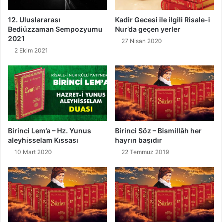
12. Uluslararası
Kadir Gecesi ile ilgili Risale-i
Bediüzzaman Sempozyumu
Nur’da geçen yerler
2021
27 Nisan 2020
2 Ekim 2021
Birinci Lem’a – Hz. Yunus
Birinci Söz – Bismillâh her
aleyhisselam Kıssası
hayrın başıdır
10 Mart 2020
22 Temmuz 2019