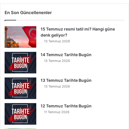
i
G
En Son Güncellenenler
ö
k
15 Temmuz resmi tatil mi? Hangi güne
Y
denk geliyor?
e
r
13 Temmuz 2026
e
İ
14 Temmuz Tarihte Bugün
n
13 Temmuz 2026
s
e
B
13 Temmuz Tarihte Bugün
u
13 Temmuz 2026
n
u
O
12 Temmuz Tarihte Bugün
k
11 Temmuz 2026
u
y
a