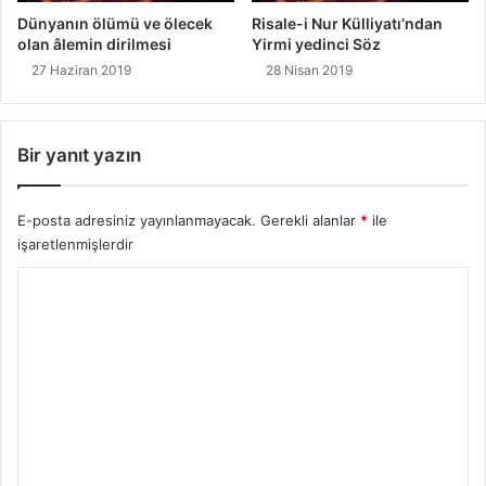
Dünyanın ölümü ve ölecek
Risale-i Nur Külliyatı’ndan
olan âlemin dirilmesi
Yirmi yedinci Söz
27 Haziran 2019
28 Nisan 2019
Bir yanıt yazın
E-posta adresiniz yayınlanmayacak.
Gerekli alanlar
*
ile
işaretlenmişlerdir
Y
o
r
u
m
*