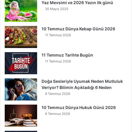
Yaz Mevsimi ve 2026 Yazın ilk günü
n
30 Mayıs 2025
K
u
r
t
10 Temmuz Dünya Kebap Günü 2026
u
11 Temmuz 2026
l
u
r
11 Temmuz Tarihte Bugün
11 Temmuz 2026
Doğa Sesleriyle Uyumak Neden Mutluluk
Veriyor? Bilimin Açıkladığı 6 Neden
9 Temmuz 2026
10 Temmuz Dünya Hukuk Günü 2026
9 Temmuz 2026