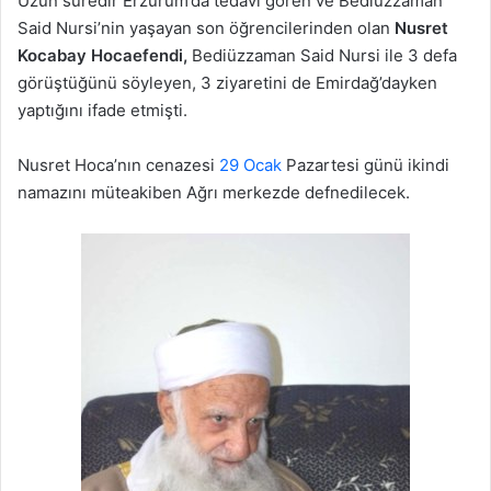
Uzun süredir Erzurum’da tedavi gören ve Bediüzzaman
Said Nursi’nin yaşayan son öğrencilerinden olan
Nusret
Kocabay Hocaefendi,
Bediüzzaman Said Nursi ile 3 defa
görüştüğünü söyleyen, 3 ziyaretini de Emirdağ’dayken
yaptığını ifade etmişti.
Nusret Hoca’nın cenazesi
29 Ocak
Pazartesi günü ikindi
namazını müteakiben Ağrı merkezde defnedilecek.