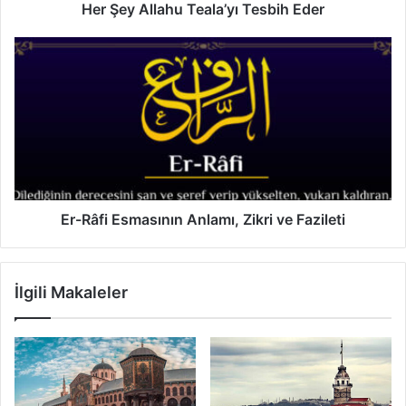
a
Her Şey Allahu Teala’yı Tesbih Eder
h
u
E
T
r
e
-
a
R
l
â
a
f
’
i
y
E
ı
s
T
m
Er-Râfi Esmasının Anlamı, Zikri ve Fazileti
e
a
s
s
b
ı
İlgili Makaleler
i
n
h
ı
E
n
d
A
e
n
r
l