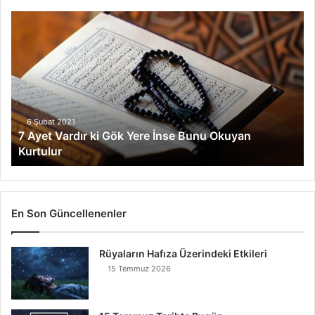
7
A
y
e
t
V
a
r
6 Şubat 2021
7 Ayet Vardır ki Gök Yere İnse Bunu Okuyan
d
Kurtulur
ı
r
k
i
G
En Son Güncellenenler
ö
k
Rüyaların Hafıza Üzerindeki Etkileri
Y
e
15 Temmuz 2026
r
e
İ