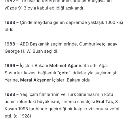
1982 –
Türkiye’de Referanduma sunulan Anayasa’nın
yüzde 91,3 oyla kabul edildiği açıklandı.
1988 –
Çin’de meydana gelen depremde yaklaşık 1000 kişi
öldü.
1988 –
ABD Başkanlık seçimlerinde, Cumhuriyetçi aday
George H. W. Bush seçildi.
1996 –
İçişleri Bakanı
Mehmet Ağar
istifa etti. Ağar
Susurluk kazası bağlantılı
“çete”
iddialarıyla suçlanmıştı.
Yerine,
Meral Akşener
İçişleri Bakanı oldu.
1998 –
Yeşilçam filmlerinin ve Türk Sineması’nın kötü
adam rolündeki büyük ismi, sinema sanatçısı
Erol Taş
, 8
Kasım 1998 tarihinde geçirdiği bir kalp krizi sonucu vefat
etti. (d. 1928)