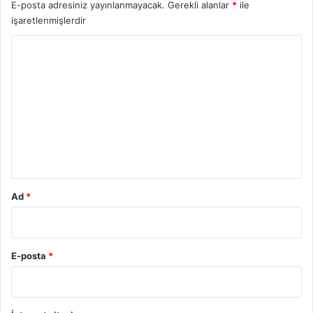
E-posta adresiniz yayınlanmayacak.
Gerekli alanlar
*
ile
işaretlenmişlerdir
Y
o
r
u
m
*
Ad
*
E-posta
*