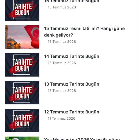
15 Temmuz Tarihte Bugün
n
15 Temmuz 2026
s
e
B
15 Temmuz resmi tatil mi? Hangi güne
u
denk geliyor?
n
13 Temmuz 2026
u
O
14 Temmuz Tarihte Bugün
k
13 Temmuz 2026
u
y
a
13 Temmuz Tarihte Bugün
n
13 Temmuz 2026
K
u
r
t
12 Temmuz Tarihte Bugün
u
11 Temmuz 2026
l
u
r
Yaz Mevsimi ve 2026 Yazın ilk günü