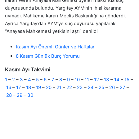
kararı veren Anayasa Mahkemesi üyeleri hakkında suç
duyurusunda bulundu.
Yargıtay AYM’nin ihlal kararına
uymadı. Mahkeme kararı Meclis Başkanlığı’na gönderdi.
Ayrıca Yargıtay’dan AYM’ye suç duyurusu yapılarak,
“Anayasa Mahkemesi yetkisini aştı” denildi
Kasım Ayı Önemli Günler ve Haftalar
8 Kasım Günlük Burç Yorumu
Kasım Ayı Takvimi
1
–
2
–
3
–
4
–
5
–
6
–
7
–
8
–
9
–
10
–
11
–
12
–
13
–
14
–
15
–
16
–
17
–
18
–
19
–
20
–
21
–
22
–
23
–
24
–
25
–
26
–
27
–
28
–
29
–
30