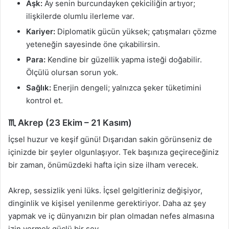
Aşk:
Ay senin burcundayken çekiciliğin artıyor;
ilişkilerde olumlu ilerleme var.
Kariyer:
Diplomatik gücün yüksek; çatışmaları çözme
yeteneğin sayesinde öne çıkabilirsin.
Para:
Kendine bir güzellik yapma isteği doğabilir.
Ölçülü olursan sorun yok.
Sağlık:
Enerjin dengeli; yalnızca şeker tüketimini
kontrol et.
♏ Akrep (23 Ekim – 21 Kasım)
İçsel huzur ve keşif günü! Dışarıdan sakin görünseniz de
içinizde bir şeyler olgunlaşıyor. Tek başınıza geçireceğiniz
bir zaman, önümüzdeki hafta için size ilham verecek.
Akrep, sessizlik yeni lüks. İçsel gelgitleriniz değişiyor,
dinginlik ve kişisel yenilenme gerektiriyor. Daha az şey
yapmak ve iç dünyanızın bir plan olmadan nefes almasına
izin vermek güçlü bir şey.