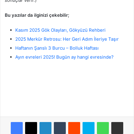
sonuçlar verir.
)
Bu yazılar da ilginizi çekebilir;
Kasım 2025 Gök Olayları, Gökyüzü Rehberi
2025 Merkür Retrosu: Her Geri Adım İleriye Taşır
Haftanın Şanslı 3 Burcu – Bolluk Haftası
Ayın evreleri 2025! Bugün ay hangi evresinde?
Facebook
X
LinkedIn
Tumblr
Reddit
Skype
WhatsApp
E-Posta ile payla