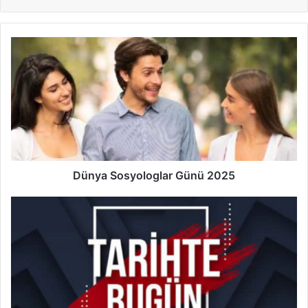
Dünya
Sosyologlar
Günü
2025
Dünya Sosyologlar Günü 2025
15
Kasım
Tarihte
Bugün