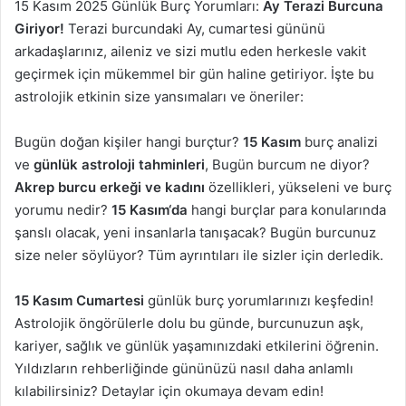
15 Kasım 2025 Günlük Burç Yorumları:
Ay Terazi Burcuna
Giriyor!
Terazi burcundaki Ay, cumartesi gününü
arkadaşlarınız, aileniz ve sizi mutlu eden herkesle vakit
geçirmek için mükemmel bir gün haline getiriyor. İşte bu
astrolojik etkinin size yansımaları ve öneriler:
Bugün doğan kişiler hangi burçtur?
15 Kasım
burç analizi
ve
günlük astroloji tahminleri
, Bugün burcum ne diyor?
Akrep burcu erkeği ve kadını
özellikleri, yükseleni ve burç
yorumu nedir?
15 Kasım
‘da
hangi burçlar para konularında
şanslı olacak, yeni insanlarla tanışacak? Bugün burcunuz
size neler söylüyor? Tüm ayrıntıları ile sizler için derledik.
15 Kasım
Cumartesi
günlük burç yorumlarınızı keşfedin!
Astrolojik öngörülerle dolu bu günde, burcunuzun aşk,
kariyer, sağlık ve günlük yaşamınızdaki etkilerini öğrenin.
Yıldızların rehberliğinde gününüzü nasıl daha anlamlı
kılabilirsiniz? Detaylar için okumaya devam edin!