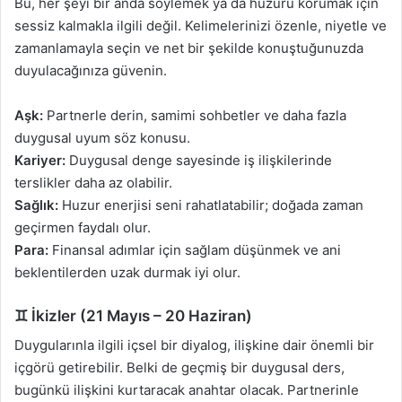
Bu, her şeyi bir anda söylemek ya da huzuru korumak için
sessiz kalmakla ilgili değil. Kelimelerinizi özenle, niyetle ve
zamanlamayla seçin ve net bir şekilde konuştuğunuzda
duyulacağınıza güvenin.
Aşk:
Partnerle derin, samimi sohbetler ve daha fazla
duygusal uyum söz konusu.
Kariyer:
Duygusal denge sayesinde iş ilişkilerinde
terslikler daha az olabilir.
Sağlık:
Huzur enerjisi seni rahatlatabilir; doğada zaman
geçirmen faydalı olur.
Para:
Finansal adımlar için sağlam düşünmek ve ani
beklentilerden uzak durmak iyi olur.
♊ İkizler (21 Mayıs – 20 Haziran)
Duygularınla ilgili içsel bir diyalog, ilişkine dair önemli bir
içgörü getirebilir. Belki de geçmiş bir duygusal ders,
bugünkü ilişkini kurtaracak anahtar olacak. Partnerinle