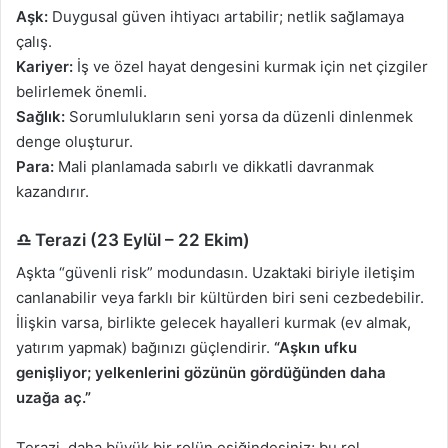
Aşk:
Duygusal güven ihtiyacı artabilir; netlik sağlamaya
çalış.
Kariyer:
İş ve özel hayat dengesini kurmak için net çizgiler
belirlemek önemli.
Sağlık:
Sorumlulukların seni yorsa da düzenli dinlenmek
denge oluşturur.
Para:
Mali planlamada sabırlı ve dikkatli davranmak
kazandırır.
♎ Terazi (23 Eylül – 22 Ekim)
Aşkta “güvenli risk” modundasın. Uzaktaki biriyle iletişim
canlanabilir veya farklı bir kültürden biri seni cezbedebilir.
İlişkin varsa, birlikte gelecek hayalleri kurmak (ev almak,
yatırım yapmak) bağınızı güçlendirir.
“Aşkın ufku
genişliyor; yelkenlerini gözünün gördüğünden daha
uzağa aç.”
Terazi, daha büyük bir rolün eşiğindesiniz; bu rol,