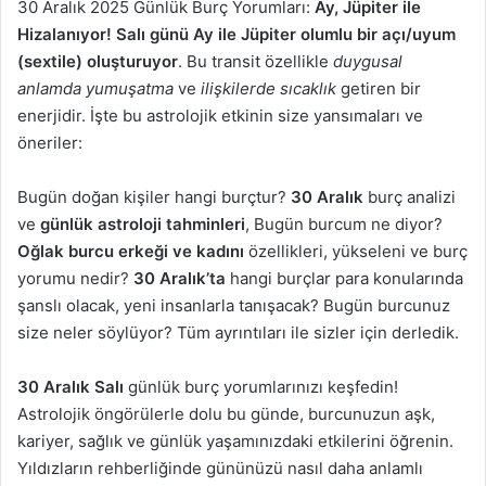
30 Aralık 2025 Günlük Burç Yorumları:
Ay, Jüpiter ile
Hizalanıyor! Salı günü Ay ile Jüpiter olumlu bir açı/uyum
(sextile) oluşturuyor
. Bu transit özellikle
duygusal
anlamda yumuşatma
ve
ilişkilerde sıcaklık
getiren bir
enerjidir. İşte bu astrolojik etkinin size yansımaları ve
öneriler:
Bugün doğan kişiler hangi burçtur?
30 Aralık
burç analizi
ve
günlük astroloji tahminleri
, Bugün burcum ne diyor?
Oğlak burcu erkeği ve kadını
özellikleri, yükseleni ve burç
yorumu nedir?
30 Aralık’ta
hangi burçlar para konularında
şanslı olacak, yeni insanlarla tanışacak? Bugün burcunuz
size neler söylüyor? Tüm ayrıntıları ile sizler için derledik.
30 Aralık Salı
günlük burç yorumlarınızı keşfedin!
Astrolojik öngörülerle dolu bu günde, burcunuzun aşk,
kariyer, sağlık ve günlük yaşamınızdaki etkilerini öğrenin.
Yıldızların rehberliğinde gününüzü nasıl daha anlamlı