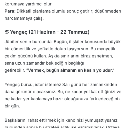
korumaya yardımcı olur.
Para:
Dikkatli planlama olumlu sonuç getirir; düşünmeden
harcamamaya çalış.
♋ Yengeç (21 Haziran – 22 Temmuz)
Jüpiter senin burcunda! Bugün, ilişkiler konusunda büyük
bir cömertlik ve şefkatle dolup taşıyorsun. Bu manyetik
çekim gücünü kullan. Aşkta sınırlarını biraz esnetmen,
sana uzun zamandır beklediğin bağlılığı
getirebilir.
“Vermek, bugün almanın en kesin yoludur.”
Yengeç burcu, ister istemez Salı günü her zamankinden
daha görünür olacaksınız. Bu, ne kadar yol kat ettiğinizi ve
ne kadar yer kaplamaya hazır olduğunuzu fark edeceğiniz
bir gün.
Başkalarını rahat ettirmek için kendinizi yumuşattıysanız,
bugünden sonra bu strateji artık işe yaramayacak. Ortaya