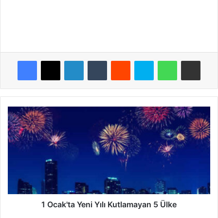
Facebook
X
LinkedIn
Tumblr
Reddit
Skype
WhatsApp
E-Posta ile payla
1
Ocak'ta
Yeni
Yılı
Kutlamayan
5
Ülke
1 Ocak'ta Yeni Yılı Kutlamayan 5 Ülke