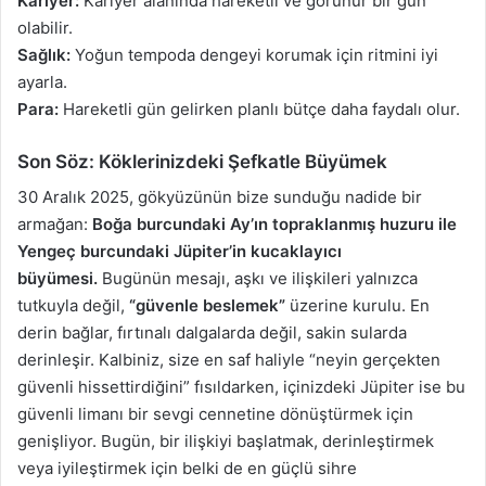
Kariyer:
Kariyer alanında hareketli ve görünür bir gün
olabilir.
Sağlık:
Yoğun tempoda dengeyi korumak için ritmini iyi
ayarla.
Para:
Hareketli gün gelirken planlı bütçe daha faydalı olur.
Son Söz: Köklerinizdeki Şefkatle Büyümek
30 Aralık 2025, gökyüzünün bize sunduğu nadide bir
armağan:
Boğa burcundaki Ay’ın topraklanmış huzuru ile
Yengeç burcundaki Jüpiter’in kucaklayıcı
büyümesi.
Bugünün mesajı, aşkı ve ilişkileri yalnızca
tutkuyla değil,
“güvenle beslemek”
üzerine kurulu. En
derin bağlar, fırtınalı dalgalarda değil, sakin sularda
derinleşir. Kalbiniz, size en saf haliyle “neyin gerçekten
güvenli hissettirdiğini” fısıldarken, içinizdeki Jüpiter ise bu
güvenli limanı bir sevgi cennetine dönüştürmek için
genişliyor. Bugün, bir ilişkiyi başlatmak, derinleştirmek
veya iyileştirmek için belki de en güçlü sihre