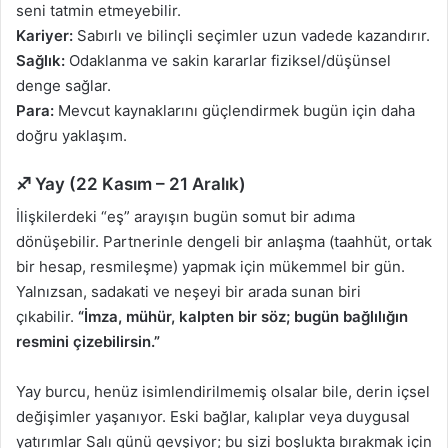
seni tatmin etmeyebilir.
Kariyer:
Sabırlı ve bilinçli seçimler uzun vadede kazandırır.
Sağlık:
Odaklanma ve sakin kararlar fiziksel/düşünsel
denge sağlar.
Para:
Mevcut kaynaklarını güçlendirmek bugün için daha
doğru yaklaşım.
♐ Yay (22 Kasım – 21 Aralık)
İlişkilerdeki “eş” arayışın bugün somut bir adıma
dönüşebilir. Partnerinle dengeli bir anlaşma (taahhüt, ortak
bir hesap, resmileşme) yapmak için mükemmel bir gün.
Yalnızsan, sadakati ve neşeyi bir arada sunan biri
çıkabilir.
“İmza, mühür, kalpten bir söz; bugün bağlılığın
resmini çizebilirsin.”
Yay burcu, henüz isimlendirilmemiş olsalar bile, derin içsel
değişimler yaşanıyor. Eski bağlar, kalıplar veya duygusal
yatırımlar Salı günü gevşiyor; bu sizi boşlukta bırakmak için