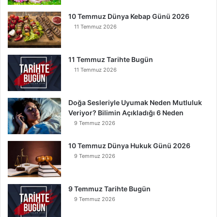
10 Temmuz Dünya Kebap Günü 2026
11 Temmuz 2026
11 Temmuz Tarihte Bugün
11 Temmuz 2026
Doğa Sesleriyle Uyumak Neden Mutluluk
Veriyor? Bilimin Açıkladığı 6 Neden
9 Temmuz 2026
10 Temmuz Dünya Hukuk Günü 2026
9 Temmuz 2026
9 Temmuz Tarihte Bugün
9 Temmuz 2026