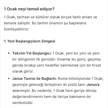
1 Ocak neyi temsil ediyor?
1 Ocak, tarihsel ve kültürel olarak birçok farklı anlam ve
temsile sahiptir. Bu tarihin önemini şu başlıklarla
özetleyebiliriz:
1. Yeni Başlangıçların Simgesi
Takvim Yılı Başlangıcı:
1 Ocak, yeni bir yılın ve yeni
bir döngünün ilk günüdür. İnsanlar bu günü, geçmişi
geride bırakıp yeni hedefler belirlemek için bir fırsat
olarak görür.
Janus Tanrısı ile Bağlantı:
Roma mitolojisinde 1 Ocak,
geçmişle geleceği birleştiren iki yüzlü tanrı
Janus’a
adanmıştır. Bu nedenle, 1 Ocak hem geriye dönüp
değerlendirmenin hem de ileriye bakmanın bir
sembolüdür.