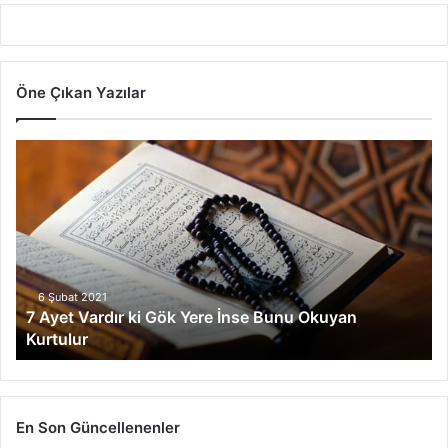
Öne Çıkan Yazılar
7
Ayet
Vardır
ki
Gök
Yere
İnse
Bunu
6 Şubat 2021
7 Ayet Vardır ki Gök Yere İnse Bunu Okuyan
Okuyan
Kurtulur
Kurtulur
En Son Güncellenenler