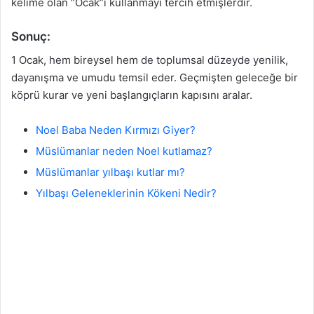
kelime olan “Ocak”ı kullanmayı tercih etmişlerdir.
Sonuç:
1 Ocak, hem bireysel hem de toplumsal düzeyde yenilik,
dayanışma ve umudu temsil eder. Geçmişten geleceğe bir
köprü kurar ve yeni başlangıçların kapısını aralar.
Noel Baba Neden Kırmızı Giyer?
Müslümanlar neden Noel kutlamaz?
Müslümanlar yılbaşı kutlar mı?
Yılbaşı Geleneklerinin Kökeni Nedir?