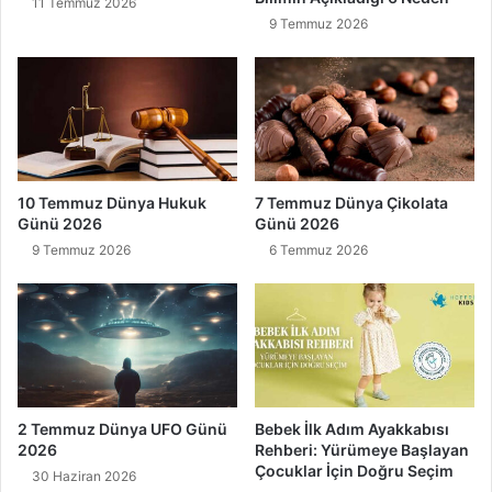
11 Temmuz 2026
9 Temmuz 2026
10 Temmuz Dünya Hukuk
7 Temmuz Dünya Çikolata
Günü 2026
Günü 2026
9 Temmuz 2026
6 Temmuz 2026
2 Temmuz Dünya UFO Günü
Bebek İlk Adım Ayakkabısı
2026
Rehberi: Yürümeye Başlayan
Çocuklar İçin Doğru Seçim
30 Haziran 2026