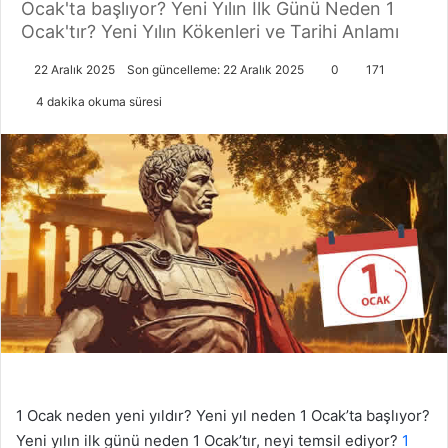
Ocak'ta başlıyor? Yeni Yılın İlk Günü Neden 1
Ocak'tır? Yeni Yılın Kökenleri ve Tarihi Anlamı
22 Aralık 2025
Son güncelleme: 22 Aralık 2025
0
171
4 dakika okuma süresi
1 Ocak neden yeni yıldır? Yeni yıl neden 1 Ocak’ta başlıyor?
Yeni yılın ilk günü neden 1 Ocak’tır, neyi temsil ediyor?
1