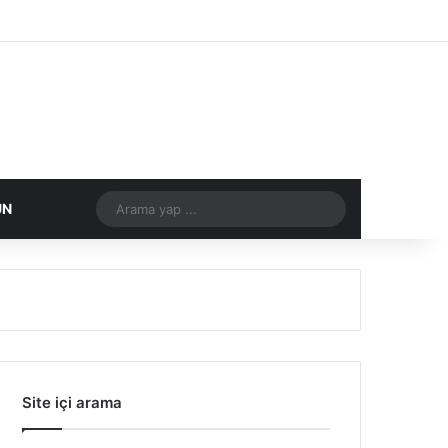
Facebook
X
Flickr
Tumblr
Vimeo
Instagram
RSS
Arama
DIĞER
ÜN
yap
...
Site içi arama