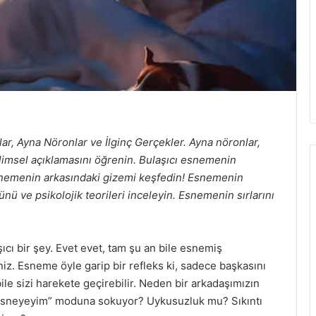
r, Ayna Nöronlar ve İlginç Gerçekler. Ayna nöronlar,
limsel açıklamasını öğrenin. Bulaşıcı esnemenin
 esnemenin arkasındaki gizemi keşfedin! Esnemenin
nü ve psikolojik teorileri inceleyin. Esnemenin sırlarını
ıcı bir şey. Evet evet, tam şu an bile esnemiş
niz. Esneme öyle garip bir refleks ki, sadece başkasını
 sizi harekete geçirebilir. Neden bir arkadaşımızın
r esneyeyim” moduna sokuyor? Uykusuzluk mu? Sıkıntı