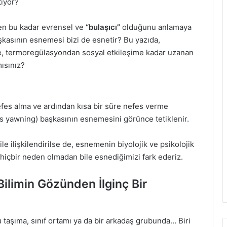
tiyor?
eden bu kadar evrensel ve
“bulaşıcı”
olduğunu anlamaya
şkasının esnemesi bizi de esnetir? Bu yazıda,
e, termoregülasyondan sosyal etkileşime kadar uzanan
mısınız?
efes alma ve ardından kısa bir süre nefes verme
s yawning) başkasının esnemesini görünce tetiklenir.
le ilişkilendirilse de, esnemenin biyolojik ve psikolojik
 hiçbir neden olmadan bile esnediğimizi fark ederiz.
ilimin Gözünden İlginç Bir
 taşıma, sınıf ortamı ya da bir arkadaş grubunda… Biri