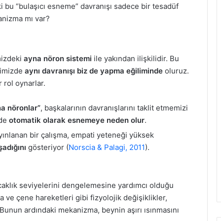
ki bu “bulaşıcı esneme” davranışı sadece bir tesadüf
anizma mı var?
mizdeki
ayna nöron sistemi
ile yakından ilişkilidir. Bu
ğimizde
aynı davranışı biz de yapma eğiliminde
oluruz.
 rol oynarlar.
a nöronlar”
, başkalarının davranışlarını taklit etmemizi
zde
otomatik olarak esnemeye neden olur
.
ınlanan bir çalışma, empati yeteneği yüksek
şadığını
gösteriyor (
Norscia & Palagi, 2011
).
aklık seviyelerini dengelemesine yardımcı olduğu
 ve çene hareketleri gibi fizyolojik değişiklikler,
. Bunun ardındaki mekanizma, beynin aşırı ısınmasını