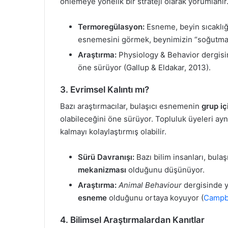
önlemeye yönelik bir strateji olarak yorumlanır
Termoregülasyon:
Esneme, beyin sıcaklığ
esnemesini görmek, beynimizin “soğutma ih
Araştırma:
Physiology & Behavior dergisin
öne sürüyor (Gallup & Eldakar, 2013).
3. Evrimsel Kalıntı mı?
Bazı araştırmacılar, bulaşıcı esnemenin
grup iç
olabileceğini öne sürüyor. Topluluk üyeleri ay
kalmayı kolaylaştırmış olabilir.
Sürü Davranışı:
Bazı bilim insanları, bul
mekanizması
olduğunu düşünüyor.
Araştırma:
Animal Behaviour
dergisinde y
esneme
olduğunu ortaya koyuyor (
Campbe
4. Bilimsel Araştırmalardan Kanıtlar