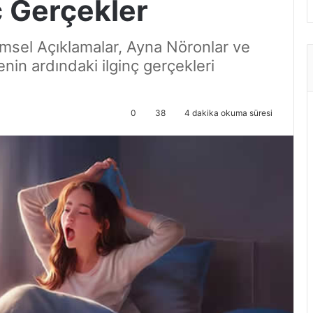
ç Gerçekler
msel Açıklamalar, Ayna Nöronlar ve
nin ardındaki ilginç gerçekleri
0
38
4 dakika okuma süresi