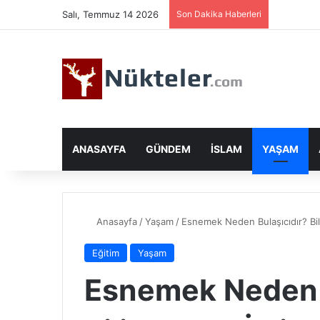
Salı, Temmuz 14 2026
Son Dakika Haberleri
ANASAYFA
GÜNDEM
İSLAM
YAŞAM
Anasayfa
/
Yaşam
/
Esnemek Neden Bulaşıcıdır? Bil
Eğitim
Yaşam
Esnemek Neden B