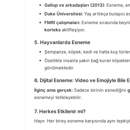
Gallup ve arkadaşları (2013):
Esneme, empa
Duke Üniversitesi:
Yaş arttıkça bulaşıcı e
FMRI çalışmaları:
Esneme sırasında beynin
korteks
aktifleşiyor.
5. Hayvanlarda Esneme
Şempanze, köpek, kedi ve hatta kuş türler
Özellikle insanla yakın bağ kuran köpekle
görülmektedir.
6. Dijital Esneme: Video ve Emojiyle Bile 
İlginç ama gerçek:
Sadece birinin esnediğini
esnemeyi tetikleyebilir.
7. Herkes Etkilenir mi?
Hayır. Her birey esneme karşısında aynı tepkiy