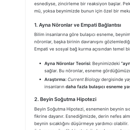
esnediyse, zincirleme bir reaksiyon başlar. Pe
mü, yoksa beynimizde bunun için özel bir mek
1. Ayna Nöronlar ve Empati Bağlantısı
Bilim insanlarına göre bulaşıcı esneme, beyni
nöronlar, başka birinin davranışını gözlemledi
Empati ve sosyal bağ kurma açısından temel bir
Ayna Nöronlar Teorisi:
Beynimizdeki
“ayn
sağlar. Bu nöronlar, esneme gördüğümü
Araştırma:
Current Biology
dergisinde yay
insanların
daha fazla bulaşıcı esneme ya
2. Beyin Soğutma Hipotezi
Beyin Soğutma Hipotezi, esnemenin beynin sıc
fikrine dayanır. Esnediğimizde, derin nefes alma
beynin sıcaklığını düşürmeye yardımcı olabilir