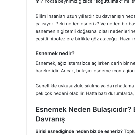
mı? Yoksa beynimiz gizlice
“soğutulmak”
mı is
Bilim insanları uzun yıllardır bu davranışın n
çalışıyor. Peki neden esneriz? Ve neden bir ba
esnemenin gizemli doğasına, olası nedenlerin
çeşitli hipotezlere birlikte göz atacağız. Hazır 
Esnemek nedir?
Esnemek, ağız istemsizce açılırken derin bir n
hareketidir. Ancak, bulaşıcı esneme (contagiou
Genellikle uykusuzluk, sıkılma ya da rahatlama i
pek çok nedeni olabilir. Hatta bazı durumlarda,
Esnemek Neden Bulaşıcıdır? B
Davranış
Birisi esnediğinde neden biz de esneriz?
Toplu