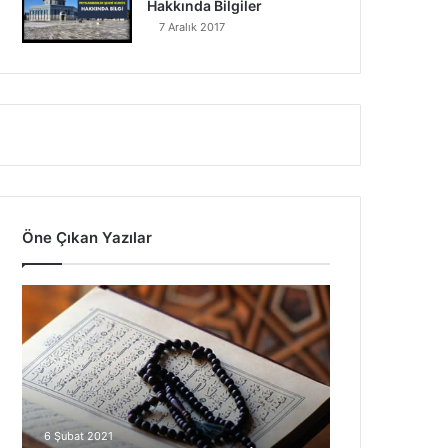
Hakkında Bilgiler
7 Aralık 2017
Öne Çıkan Yazılar
7
Ayet
Vardır
ki
Gök
Yere
İnse
6 Şubat 2021
Bunu