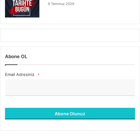
9 Temmuz 2026
Abone OL
Email Adresiniz
*
Abone Olunuz
B
u