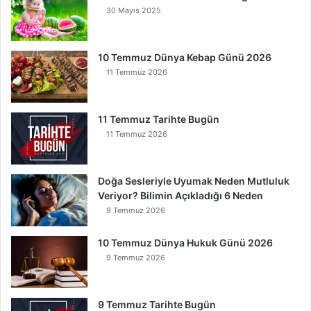
30 Mayıs 2025
K
u
r
t
10 Temmuz Dünya Kebap Günü 2026
u
11 Temmuz 2026
l
u
r
11 Temmuz Tarihte Bugün
11 Temmuz 2026
Doğa Sesleriyle Uyumak Neden Mutluluk
Veriyor? Bilimin Açıkladığı 6 Neden
9 Temmuz 2026
10 Temmuz Dünya Hukuk Günü 2026
9 Temmuz 2026
9 Temmuz Tarihte Bugün