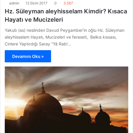
admin
12 Ekim 2017
0
3.567
Hz. Süleyman aleyhisselam Kimdir? Kısaca
Hayatı ve Mucizeleri
Yakub (as) neslinden Davud Peygamber’in oğlu Hz. Süleyman
aleyhisselam Hayatı, Mucizeleri ve feraseti, Belkıs kıssası,
Cinlere Yaptırdığı Saray “Yâ Rab!…
Devamını Oku »