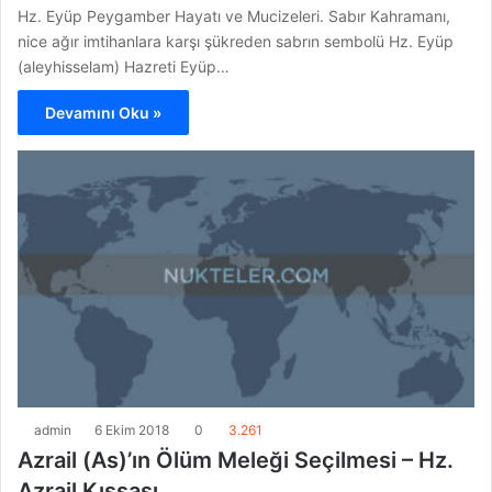
Hz. Eyüp Peygamber Hayatı ve Mucizeleri. Sabır Kahramanı,
nice ağır imtihanlara karşı şükreden sabrın sembolü Hz. Eyüp
(aleyhisselam) Hazreti Eyüp…
Devamını Oku »
admin
6 Ekim 2018
0
3.261
Azrail (As)’ın Ölüm Meleği Seçilmesi – Hz.
Azrail Kıssası