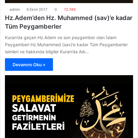
admin
6 Ekim 2017
0
12.746
Hz.Adem’den Hz. Muhammed (sav)’e kadar
Tüm Peygamberler
Kuran’da geçen Hz.Adem ve son peygamber olan İslam
Peygamberi Hz.Muhammed (sav)’e kadar Tüm Peygamberler
isimleri ve hakkında bilgiler Kuran’da Adı…
Devamını Oku »