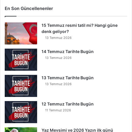
i
G
En Son Güncellenenler
ö
k
15 Temmuz resmi tatil mi? Hangi güne
Y
denk geliyor?
e
r
13 Temmuz 2026
e
İ
14 Temmuz Tarihte Bugün
n
13 Temmuz 2026
s
e
B
13 Temmuz Tarihte Bugün
u
13 Temmuz 2026
n
u
O
12 Temmuz Tarihte Bugün
k
11 Temmuz 2026
u
y
a
Yaz Mevsimi ve 2026 Yazın ilk günü
n