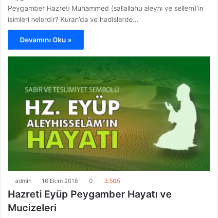
Peygamber Hazreti Muhammed (sallallahu aleyhi ve sellem)’in
isimleri nelerdir? Kuran’da ve hadislerde…
Devamını Oku »
admin
16 Ekim 2018
0
3.505
Hazreti Eyüp Peygamber Hayatı ve
Mucizeleri