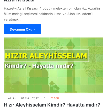
Hazret-i Azrail Kıssası. 4 büyük melekten biri olan Hz. Azrail’in
ölüm meleği seçilmesi hakkında kıssa ve Allah Hz. Adem’i
yaratmak…
Devamını Oku »
admin
20 Ekim 2017
1
2.468
Hızır Aleyhisselam Kimdir? Hayatta mıdır?