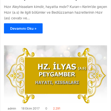
Hızır Aleyhisselam kimdir, hayatta mıdır? Kuran-ı Kerim’de geçen
Hızır (a.s) ile ilgili bölümler ve Bediüzzaman hazretlerinin Hızır
(as) cevabı ve…
Devamını Oku »
admin
18 Ekim 2017
0
2.291