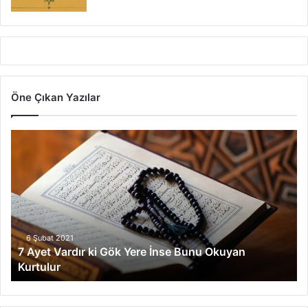
Öne Çıkan Yazılar
7
A
y
e
t
V
a
r
6 Şubat 2021
7 Ayet Vardır ki Gök Yere İnse Bunu Okuyan
d
Kurtulur
ı
r
k