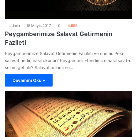
admin
15 Mayıs 2017
0
4.955
Peygamberimize Salavat Getirmenin
Fazileti
Peygamberimize Salavat Getirmenin Fazileti ve önemi. Peki
salavat nedir, nasıl okunur? Peygamber Efendimize nasıl salat-ü
selam getirilir? Salavat anlamı ne…
Devamını Oku »