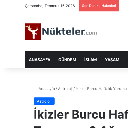
Çarşamba, Temmuz 15 2026
Son Dakika Haberleri
ANASAYFA
GÜNDEM
İSLAM
YAŞAM
Anasayfa
/
Astroloji
/
İkizler Burcu Haftalık Yoru
Astroloji
İkizler Burcu Ha