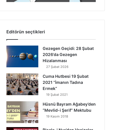
Editörün seçtikleri
Gezegen Geçidi: 28 Şubat
2026’da Gezegen
Hizalanması
27 Şubat 2026
Cuma Hutbesi 19 Şubat
2021 “İmanın Tadına
Ermek”
19 Şubat 2021
Hüsnü Bayram Ağabey’den
“Mevlid-i Şerif” Mektubu
19 Kasım 2018
Risale-i Nur’dan Vecizeler,