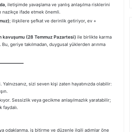
nda
, iletişimde yavaşlama ve yanlış anlaşılma risklerini
ve nazikçe ifade etmek önemli.
muz)
; ilişkilere şefkat ve derinlik getiriyor, ev +
 kavuşumu (28 Temmuz Pazartesi)
ile birlikte karma
 Bu, geriye takılmadan, duygusal yüklerden arınma
 Yalnızsanız, sizi seven kişi zaten hayatınızda olabilir:
aşın.
kıyor. Sessizlik veya gecikme anlaşılmazlık yaratabilir;
 faydalı.
tıya odaklanma, iş bitirme ve düzenle ilgili adımlar öne