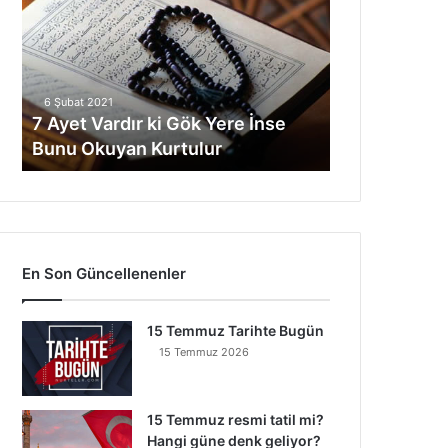
Vardır
ki
Gök
Yere
İnse
6 Şubat 2021
Bunu
7 Ayet Vardır ki Gök Yere İnse
Okuyan
Bunu Okuyan Kurtulur
Kurtulur
En Son Güncellenenler
15 Temmuz Tarihte Bugün
15 Temmuz 2026
15 Temmuz resmi tatil mi?
Hangi güne denk geliyor?