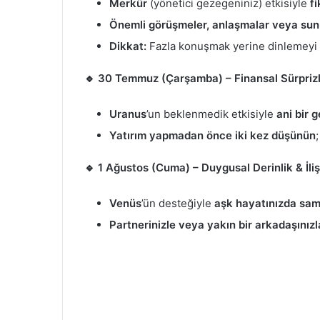
Merkür
(yönetici gezegeniniz) etkisiyle
fi
Önemli görüşmeler, anlaşmalar veya sunu
Dikkat:
Fazla konuşmak yerine dinlemeyi d
🔹 30 Temmuz (Çarşamba) – Finansal Sürpriz
Uranus
’un beklenmedik etkisiyle
ani bir 
Yatırım yapmadan önce iki kez düşünün
🔹 1 Ağustos (Cuma) – Duygusal Derinlik & İliş
Venüs
’ün desteğiyle
aşk hayatınızda sa
Partnerinizle veya yakın bir arkadaşınız