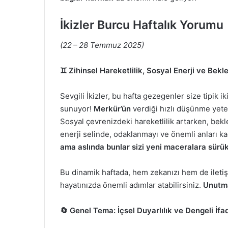
İkizler Burcu Haftalık Yorumu
(22 – 28 Temmuz 2025)
♊ Zihinsel Hareketlilik, Sosyal Enerji ve Bekl
Sevgili İkizler, bu hafta gezegenler size tipik i
sunuyor!
Merkür’ün
verdiği hızlı düşünme yeten
Sosyal çevrenizdeki hareketlilik artarken, bekl
enerji selinde, odaklanmayı ve önemli anları 
ama aslında bunlar sizi yeni maceralara sürükle
Bu dinamik haftada, hem zekanızı hem de iletişi
hayatınızda önemli adımlar atabilirsiniz.
Unutma
🔄 Genel Tema: İçsel Duyarlılık ve Dengeli İfa