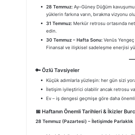
28 Temmuz:
Ay–Güney Düğüm kavuşumu ge
yüklerin farkına varın, bırakma vizyonu ol
31 Temmuz:
Merkür retrosu ortasında netl
edin.
30 Temmuz – Hafta Sonu:
Venüs Yengeç ge
Finansal ve ilişkisel sadeleşme enerjisi yü
🔑 Özlü Tavsiyeler
Küçük adımlarla yüzleşin: her gün sizi yora
İletişim iyileştirici olabilir ancak retrosu
Ev – iş dengesi geçmişe göre daha önemli,
📅 Haftanın Önemli Tarihleri & İkizler Burc
28 Temmuz (Pazartesi) – İletişimde Parlaklık