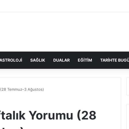
ASTROLOJI
SAĞLIK
DUALAR
EĞITIM
TARIHTE BUG
mu (28 Temmuz–3 Ağustos)
ftalık Yorumu (28