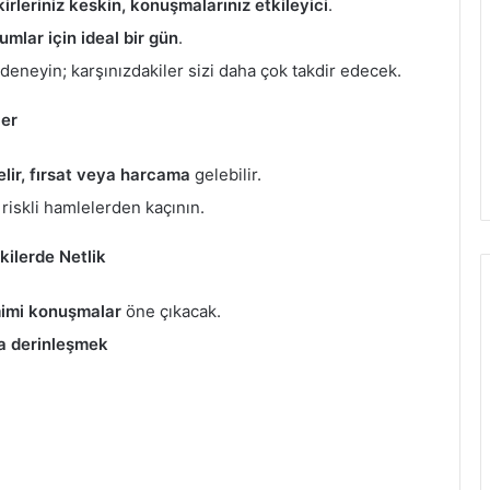
kirleriniz keskin, konuşmalarınız etkileyici
.
mlar için ideal bir gün
.
eneyin; karşınızdakiler sizi daha çok takdir edecek.
ler
gelir, fırsat veya harcama
gelebilir.
; riskli hamlelerden kaçının.
kilerde Netlik
mimi konuşmalar
öne çıkacak.
la derinleşmek