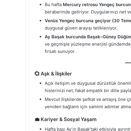
Bu hafta
Mercury retrosu Yengeç burcu
beraberinde getiriyor. Duygularınızı net 
Venüs Yengeç burcuna geçiyor (30 Tem
duygusal güven arayışı tetikleniyor.
Ay Başak burcunda Başak–Güney Düğüm
ve geçmişle yüzleşme enerjisi gündemde.
fırsatı sunuyor.
💞 Aşk & İlişkiler
Açık iletişim ve duygusal dürüstlük önemli.
hislerinizi net, fakat empatik bir dille payl
Mevcut ilişkilerde şefkat ve anlayış öne çı
yeniden bağlantı için samimi adımlar atmak
💼 Kariyer & Sosyal Yaşam
Hafta başı Ay’ın Başak’taki etkisiyle ayrın