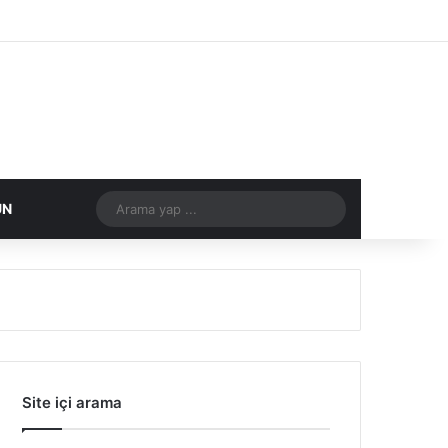
Facebook
X
Flickr
Tumblr
Vimeo
Instagram
RSS
Arama
DIĞER
ÜN
yap
...
Site içi arama