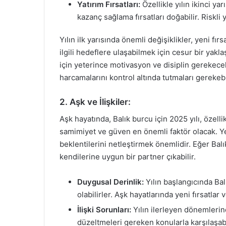
Yatırım Fırsatları:
Özellikle yılın ikinci ya
kazanç sağlama fırsatları doğabilir. Riskli
Yılın ilk yarısında önemli değişiklikler, yeni fır
ilgili hedeflere ulaşabilmek için cesur bir yakl
için yeterince motivasyon ve disiplin gerekecek
harcamalarını kontrol altında tutmaları gerekebil
2. Aşk ve İlişkiler:
Aşk hayatında, Balık burcu için 2025 yılı, özellik
samimiyet ve güven en önemli faktör olacak. Yen
beklentilerini netleştirmek önemlidir. Eğer Balı
kendilerine uygun bir partner çıkabilir.
Duygusal Derinlik:
Yılın başlangıcında Balı
olabilirler. Aşk hayatlarında yeni fırsatlar
İlişki Sorunları:
Yılın ilerleyen dönemlerind
düzeltmeleri gereken konularla karşılaşabi