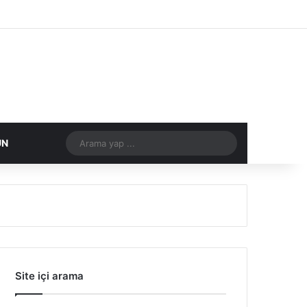
Facebook
X
Flickr
Tumblr
Vimeo
Instagram
RSS
Arama
DIĞER
ÜN
yap
...
Site içi arama