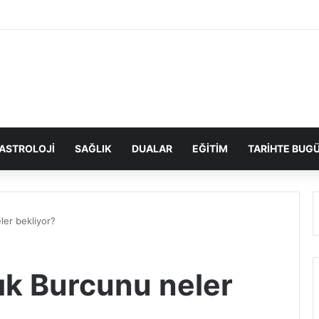
ASTROLOJI
SAĞLIK
DUALAR
EĞITIM
TARIHTE BUG
ler bekliyor?
ık Burcunu neler