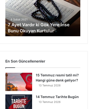
ki
Gök
Yere
İnse
6 Şubat 2021
Bunu
7 Ayet Vardır ki Gök Yere İnse
Okuyan
Bunu Okuyan Kurtulur
Kurtulur
En Son Güncellenenler
15 Temmuz resmi tatil mi?
Hangi güne denk geliyor?
13 Temmuz 2026
14 Temmuz Tarihte Bugün
13 Temmuz 2026