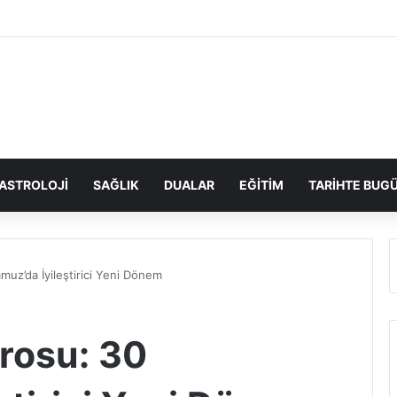
ASTROLOJI
SAĞLIK
DUALAR
EĞITIM
TARIHTE BUG
uz’da İyileştirici Yeni Dönem
rosu: 30