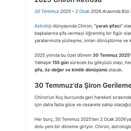
30 Temmuz
2025 –
2 Ocak
2026 Arasında Bizi 
Astroloji
dünyasında Chiron,
“yaralı şifacı”
olar
başkalarına şifa vermeyi öğrenmiş bir figür ol
yaralarımızla yüzleşme, onları dönüştürme ve 
2025 yılında bu özel dönem
30 Temmuz 2025’
Yaklaşık
155 gün
sürecek bu gökyüzü olayı, her 
şifa, öz-değer ve kimlik dönüşümü
olacak.
30 Temmuz’da Şiron Gerilemes
Chiron’un Koç burcunda geri hareketi sırasınd
için daha fazla güce ve cesarete sahip olacağız
Her burç, 30 Temmuz 2025’ten 2 Ocak 2026’ya k
dolu yeni bir döneme giriyor. Chiron, astrologl