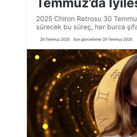
Temmuz’da İyile
2025 Chiron Retrosu 30 Temmuz’
sürecek bu süreç, her burca şifa
29 Temmuz 2025
Son güncelleme: 29 Temmuz 2025