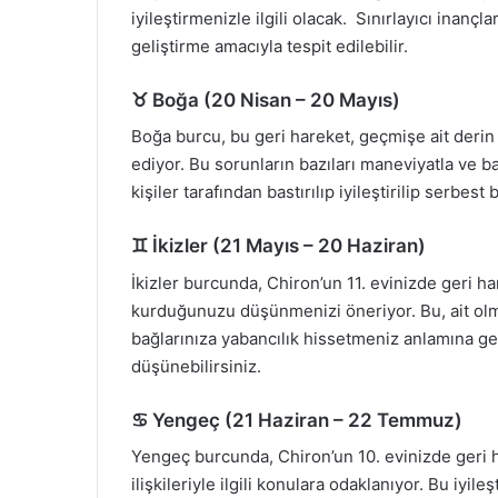
iyileştirmenizle ilgili olacak. Sınırlayıcı inanç
geliştirme amacıyla tespit edilebilir.
♉ Boğa (20 Nisan – 20 Mayıs)
Boğa burcu, bu geri hareket, geçmişe ait derin y
ediyor. Bu sorunların bazıları maneviyatla ve 
kişiler tarafından bastırılıp iyileştirilip serbest bı
♊ İkizler (21 Mayıs – 20 Haziran)
İkizler burcunda, Chiron’un 11. evinizde geri ha
kurduğunuzu düşünmenizi öneriyor. Bu, ait olm
bağlarınıza yabancılık hissetmeniz anlamına gel
düşünebilirsiniz.
♋ Yengeç (21 Haziran – 22 Temmuz)
Yengeç burcunda, Chiron’un 10. evinizde geri 
ilişkileriyle ilgili konulara odaklanıyor. Bu iyile