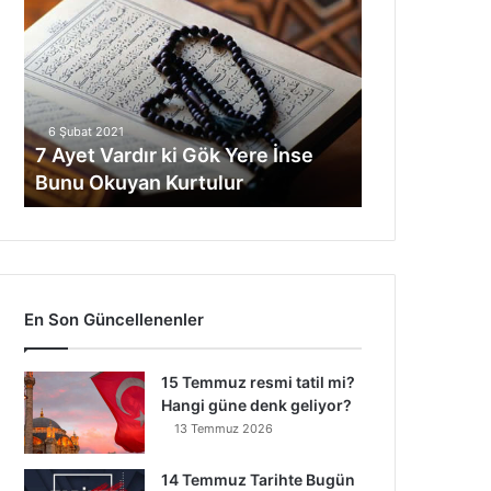
Vardır
ki
Gök
Yere
İnse
6 Şubat 2021
Bunu
7 Ayet Vardır ki Gök Yere İnse
Okuyan
Bunu Okuyan Kurtulur
Kurtulur
En Son Güncellenenler
15 Temmuz resmi tatil mi?
Hangi güne denk geliyor?
13 Temmuz 2026
14 Temmuz Tarihte Bugün