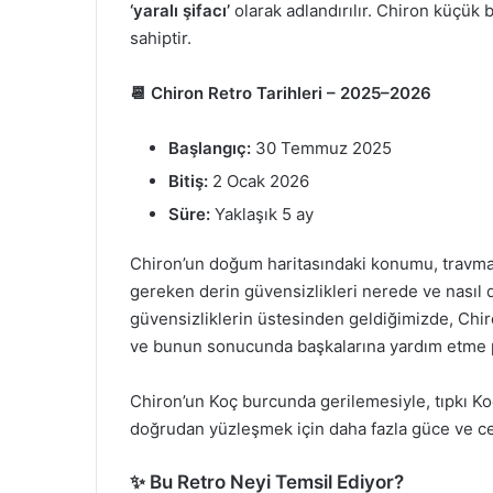
‘yaralı şifacı’
olarak adlandırılır. Chiron küçük 
sahiptir.
📆 Chiron Retro Tarihleri – 2025–2026
Başlangıç:
30 Temmuz 2025
Bitiş:
2 Ocak 2026
Süre:
Yaklaşık 5 ay
Chiron’un doğum haritasındaki konumu, travmal
gereken derin güvensizlikleri nerede ve nasıl 
güvensizliklerin üstesinden geldiğimizde, Ch
ve bunun sonucunda başkalarına yardım etme p
Chiron’un Koç burcunda gerilemesiyle, tıpkı Ko
doğrudan yüzleşmek için daha fazla güce ve ce
✨ Bu Retro Neyi Temsil Ediyor?