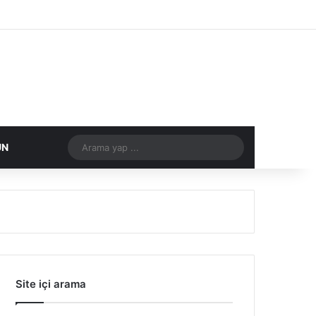
Facebook
X
Flickr
Tumblr
Vimeo
Instagram
RSS
Arama
DIĞER
ÜN
yap
...
Site içi arama