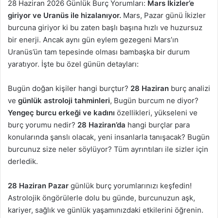
28 Haziran 2026 Günlük Burç Yorumları:
Mars İkizler’e
giriyor ve Uranüs ile hizalanıyor.
Mars, Pazar günü İkizler
burcuna giriyor ki bu zaten başlı başına hızlı ve huzursuz
bir enerji. Ancak aynı gün eylem gezegeni Mars’ın
Uranüs’ün tam tepesinde olması bambaşka bir durum
yaratıyor. İşte bu özel günün detayları:
Bugün doğan kişiler hangi burçtur?
28 Haziran
burç analizi
ve
günlük astroloji tahminleri
, Bugün burcum ne diyor?
Yengeç burcu erkeği ve kadını
özellikleri, yükseleni ve
burç yorumu nedir?
28 Haziran’da
hangi burçlar para
konularında şanslı olacak, yeni insanlarla tanışacak? Bugün
burcunuz size neler söylüyor? Tüm ayrıntıları ile sizler için
derledik.
28 Haziran Pazar
günlük burç yorumlarınızı keşfedin!
Astrolojik öngörülerle dolu bu günde, burcunuzun aşk,
kariyer, sağlık ve günlük yaşamınızdaki etkilerini öğrenin.