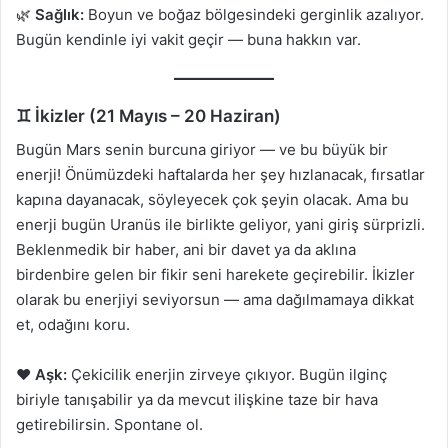
🌿
Sağlık:
Boyun ve boğaz bölgesindeki gerginlik azalıyor.
Bugün kendinle iyi vakit geçir — buna hakkın var.
♊ İkizler (21 Mayıs – 20 Haziran)
Bugün Mars senin burcuna giriyor — ve bu büyük bir
enerji! Önümüzdeki haftalarda her şey hızlanacak, fırsatlar
kapına dayanacak, söyleyecek çok şeyin olacak. Ama bu
enerji bugün Uranüs ile birlikte geliyor, yani giriş sürprizli.
Beklenmedik bir haber, ani bir davet ya da aklına
birdenbire gelen bir fikir seni harekete geçirebilir. İkizler
olarak bu enerjiyi seviyorsun — ama dağılmamaya dikkat
et, odağını koru.
❤️
Aşk:
Çekicilik enerjin zirveye çıkıyor. Bugün ilginç
biriyle tanışabilir ya da mevcut ilişkine taze bir hava
getirebilirsin. Spontane ol.