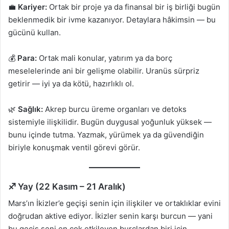
💼
Kariyer:
Ortak bir proje ya da finansal bir iş birliği bugün
beklenmedik bir ivme kazanıyor. Detaylara hâkimsin — bu
gücünü kullan.
💰
Para:
Ortak mali konular, yatırım ya da borç
meselelerinde ani bir gelişme olabilir. Uranüs sürpriz
getirir — iyi ya da kötü, hazırlıklı ol.
🌿
Sağlık:
Akrep burcu üreme organları ve detoks
sistemiyle ilişkilidir. Bugün duygusal yoğunluk yüksek —
bunu içinde tutma. Yazmak, yürümek ya da güvendiğin
biriyle konuşmak ventil görevi görür.
♐ Yay (22 Kasım – 21 Aralık)
Mars’ın İkizler’e geçişi senin için ilişkiler ve ortaklıklar evini
doğrudan aktive ediyor. İkizler senin karşı burcun — yani
bu geçiş seni en çok etkileyen burçlardan biri için