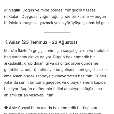
🌿
Sağlık:
Göğüs ve mide bölgesi Yengeç’in hassas
noktaları. Duygusal yoğunluğu içinde biriktirme — bugün
birisiyle konuşmak, yazmak ya da yürüyüşe çıkmak iyi gelir.
♌ Aslan (23 Temmuz – 22 Ağustos)
Mars’ın İkizler’e geçişi senin için sosyal çevren ve topluluk
bağlantılarını aktive ediyor. Bugün beklenmedik bir
arkadaşlık, grup dinamiği ya da ortak proje gündeme
gelebilir. Uranüs’ün etkisiyle bu gelişme seni şaşırtacak —
ama Aslan olarak sahneye çıkmaya zaten hazırsın. Güneş
yakında senin burcuna geçecek ve o büyük enerji kapıda
bekliyor. Bugün o dönemin fitilini ateşleyen küçük ama
anlamlı bir an yaşayabilirsin.
❤️
Aşk:
Sosyal bir ortamda beklenmedik bir bağlantı