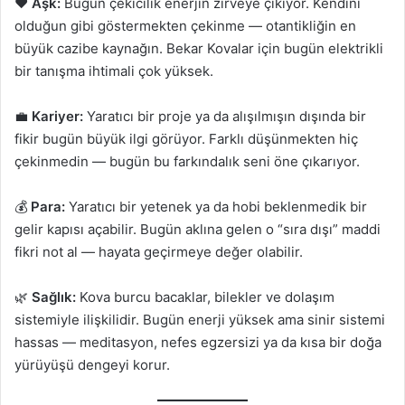
❤️
Aşk:
Bugün çekicilik enerjin zirveye çıkıyor. Kendini
olduğun gibi göstermekten çekinme — otantikliğin en
büyük cazibe kaynağın. Bekar Kovalar için bugün elektrikli
bir tanışma ihtimali çok yüksek.
💼
Kariyer:
Yaratıcı bir proje ya da alışılmışın dışında bir
fikir bugün büyük ilgi görüyor. Farklı düşünmekten hiç
çekinmedin — bugün bu farkındalık seni öne çıkarıyor.
💰
Para:
Yaratıcı bir yetenek ya da hobi beklenmedik bir
gelir kapısı açabilir. Bugün aklına gelen o “sıra dışı” maddi
fikri not al — hayata geçirmeye değer olabilir.
🌿
Sağlık:
Kova burcu bacaklar, bilekler ve dolaşım
sistemiyle ilişkilidir. Bugün enerji yüksek ama sinir sistemi
hassas — meditasyon, nefes egzersizi ya da kısa bir doğa
yürüyüşü dengeyi korur.