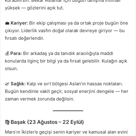
kurabilirsin. Bekar Aslanlar için bugün tanışma ihtimali
yüksek — gözlerini açık tut.
💼
Kariyer:
Bir ekip çalışması ya da ortak proje bugün öne
çıkıyor. Liderlik vasfın doğal olarak devreye giriyor — bu
fırsatı değerlendir.
💰
Para:
Bir arkadaş ya da tanıdık aracılığıyla maddi
konularda ilginç bir bilgi ya da fırsat gelebilir. Kulağın açık
olsun.
🌿
Sağlık:
Kalp ve sırt bölgesi Aslan’ın hassas noktaları.
Bugün kendinle vakit geçir, sosyal enerjini dengele — her
zaman vermek zorunda değilsin.
♍ Başak (23 Ağustos – 22 Eylül)
Mars’ın İkizler’e geçişi senin kariyer ve kamusal alan evini