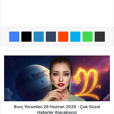
Facebook
X
LinkedIn
Tumblr
Reddit
Skype
WhatsApp
E-Posta ile payla
Burç
Yorumları
26
Haziran
2026
-
Çok
Güzel
Haberler
Alacaksınız
Burç Yorumları 26 Haziran 2026 - Çok Güzel
Haberler Alacaksınız