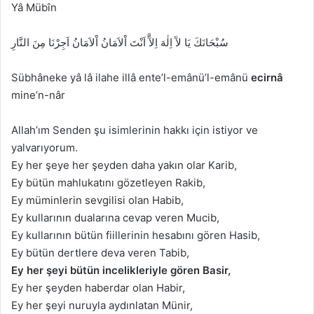
Yâ Mübîn
سُبْحَانَكَ يَا لآَ اِلٰهَ اِلآَّ اَنْتَ اْلاَمَانُ اْلاَمَانُ اَجِرْنَا مِنَ النَّارِ
Sübhâneke yâ lâ ilahe illâ ente’l-emânü’l-emânü
ecirnâ
mine’n-nâr
Allah’ım Senden şu isimlerinin hakkı için istiyor ve
yalvarıyorum.
Ey her şeye her şeyden daha yakın olar Karib,
Ey bütün mahlukatını gözetleyen Rakib,
Ey müminlerin sevgilisi olan Habib,
Ey kullarının dualarına cevap veren Mucib,
Ey kullarının bütün fiillerinin hesabını gören Hasib,
Ey bütün dertlere deva veren Tabib,
Ey her şeyi bütün incelikleriyle gören Basir,
Ey her şeyden haberdar olan Habir,
Ey her şeyi nuruyla aydınlatan Münir,