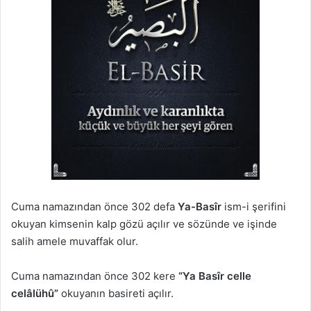
Cuma namazından önce 302 defa
Ya-Basîr
ism-i şerifini
okuyan kimsenin kalp gözü açılır ve sözünde ve işinde
salih amele muvaffak olur.
Cuma namazından önce 302 kere
“Ya Basîr celle
celâlühû”
okuyanın basireti açılır.