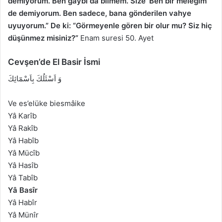
demiyorum. Ben gaybı da bilmem. Size ‘Ben bir meleğim’
de demiyorum. Ben sadece, bana gönderilen vahye
uyuyorum.” De ki: “Görmeyenle gören bir olur mu? Siz hiç
düşünmez misiniz?”
Enam suresi 50. Ayet
Cevşen’de El Basir İsmi
وَ اَسْئَلُكَ بِاَسْمَٓائِكَ
Ve es’elüke biesmâike
Yâ Karîb
Yâ Rakîb
Yâ Habîb
Yâ Mücîb
Yâ Hasîb
Yâ Tabîb
Yâ Basîr
Yâ Habîr
Yâ Münîr