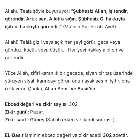
Allahu Teala şöyle buyuruyor:
“Şübhesiz Allah, işitendir,
görendir. Artık sen, Allah’a sığın. Şübhesiz O, hakkıyla
işiten, hakkıyla görendir.”
(Mu’min Suresi 56. Ayet)
Allahü Teâlâ gizli veya açık her şeyi görür, gece veya
gündüz, küçük veya büyük… Her şeyi hakkıyla bilen ve
görendir.
Yüce Allah, zifiri karanlık bir gecede, siyah bir taş üzerinde
yürüyen siyah karıncayı görür, onun ayak sesini işitir, ona
rızık verir. Çünkü,
Allah Semi’ ve Basir’dir
Ebced değeri ve zikir sayısı:
302
Zikir günü:
Pazar
.
Zikir saati:
Güneş
(Sabah erken ve ikindi sonrası.)
EL-Basir
isminin ebced değeri ve zikir adedi
302
adettir.