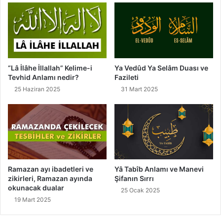
r
"
“Lâ İlâhe İllallah” Kelime-i
Ya Vedûd Ya Selâm Duası ve
Tevhid Anlamı nedir?
Fazileti
25 Haziran 2025
31 Mart 2025
Ramazan ayı ibadetleri ve
Yâ Tabîb Anlamı ve Manevi
zikirleri, Ramazan ayında
Şifanın Sırrı
okunacak dualar
25 Ocak 2025
19 Mart 2025