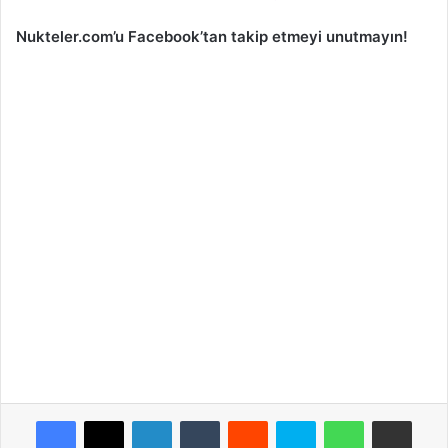
Nukteler.com’u Facebook’tan takip etmeyi unutmayın!
Facebook
X
LinkedIn
Tumblr
Reddit
Skype
WhatsApp
E-Posta ile paylaş