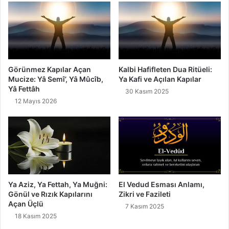
2
s
0
i
1
"
9
T
e
v
a
Görünmez Kapılar Açan
Kalbi Hafifleten Dua Ritüeli:
z
Mucize: Yâ Semî’, Yâ Mûcîb,
Ya Kafi ve Açılan Kapılar
u
Yâ Fettâh
30 Kasım 2025
İ
12 Mayıs 2026
n
s
a
n
ı
Y
ü
c
Ya Aziz, Ya Fettah, Ya Muğni:
El Vedud Esması Anlamı,
Gönül ve Rızık Kapılarını
Zikri ve Fazileti
e
Açan Üçlü
l
7 Kasım 2025
t
18 Kasım 2025
i