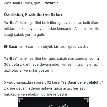
Zikir saati Güneş, günü
Pazar
dır.
Özellikleri, Faziletleri ve Sırları
Ya-Basîr
ism-i şerifini belirtilen gün ve saatte, belirtilen
miktarda okumaya devam eden kimsenin, Alllah’ın izni ile
isteği çabuk yerine gelir.
El-Basîr
ism-i şerifinin büyük bir tesir gücü vardır.
Ya-Basîr
ism-i şerifini her gün, sabah namazından sonra
302 defa zikretmeye devam eden kimsenin gizli işler açılır,
gizli olaylar ve sırlar gösterilir.
5 vakit namazdan sonra 302 kere
“Ya Basîr celle celâlühû”
zikrine devam edenin anlayış gücü artar, her şeyin
hakikatini ve sebebini görmeye başlar.