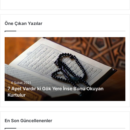
Öne Çıkan Yazılar
7
A
y
e
t
V
a
r
6 Şubat 2021
7 Ayet Vardır ki Gök Yere İnse Bunu Okuyan
d
Kurtulur
ı
r
k
i
G
En Son Güncellenenler
ö