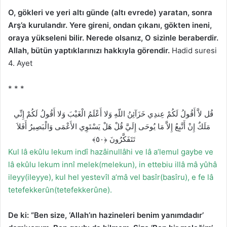
O, gökleri ve yeri altı günde (altı evrede) yaratan, sonra
Arş’a kurulandır. Yere gireni, ondan çıkanı, gökten ineni,
oraya yükseleni bilir. Nerede olsanız, O sizinle beraberdir.
Allah, bütün yaptıklarınızı hakkıyla görendir.
Hadid suresi
4. Ayet
* * *
قُل لاَّ أَقُولُ لَكُمْ عِندِي خَزَآئِنُ اللّهِ وَلا أَعْلَمُ الْغَيْبَ وَلا أَقُولُ لَكُمْ إِنِّي
مَلَكٌ إِنْ أَتَّبِعُ إِلاَّ مَا يُوحَى إِلَيَّ قُلْ هَلْ يَسْتَوِي الأَعْمَى وَالْبَصِيرُ أَفَلاَ
تَتَفَكَّرُونَ ﴿٥٠﴾
Kul lâ ekûlu lekum indî hazâinullâhi ve lâ a’lemul gaybe ve
lâ ekûlu lekum innî melek(melekun), in ettebiu illâ mâ yûhâ
ileyy(ileyye), kul hel yestevîl a’mâ vel basîr(basîru), e fe lâ
tetefekkerûn(tetefekkerûne).
De ki: “Ben size, ‘Allah’ın hazineleri benim yanımdadır’