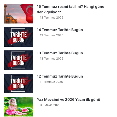
k
15 Temmuz resmi tatil mi? Hangi güne
Y
denk geliyor?
e
r
13 Temmuz 2026
e
İ
14 Temmuz Tarihte Bugün
n
13 Temmuz 2026
s
e
B
13 Temmuz Tarihte Bugün
u
13 Temmuz 2026
n
u
O
12 Temmuz Tarihte Bugün
k
11 Temmuz 2026
u
y
a
Yaz Mevsimi ve 2026 Yazın ilk günü
n
30 Mayıs 2025
K
u
r