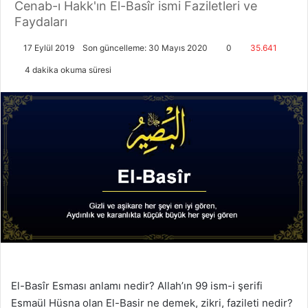
Cenab-ı Hakk'ın El-Basîr ismi Faziletleri ve
Faydaları
17 Eylül 2019
Son güncelleme: 30 Mayıs 2020
0
35.641
4 dakika okuma süresi
El-Basîr Esması anlamı nedir? Allah’ın 99 ism-i şerifi
Esmaül Hüsna olan El-Basir ne demek, zikri, fazileti nedir?