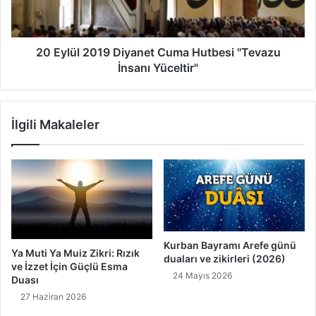
D
l
o
2
k
0
u
1
20 Eylül 2019 Diyanet Cuma Hutbesi "Tevazu
n
9
İnsanı Yüceltir"
u
D
l
i
m
y
İlgili Makaleler
a
a
z
n
d
e
ı
t
r
C
"
u
1
m
3
a
E
H
Kurban Bayramı Arefe günü
Ya Muti Ya Muiz Zikri: Rızık
y
duaları ve zikirleri (2026)
u
ve İzzet İçin Güçlü Esma
l
t
24 Mayıs 2026
Duası
ü
b
27 Haziran 2026
l
e