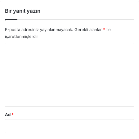
Bir yanıt yazın
E-posta adresiniz yayınlanmayacak.
Gerekli alanlar
*
ile
işaretlenmişlerdir
Y
o
r
u
m
*
Ad
*