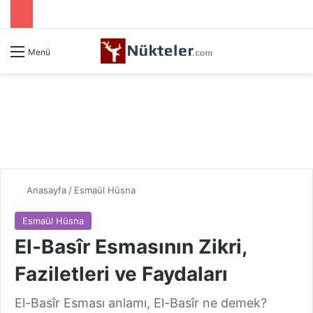
Menü
Anasayfa
/
Esmaül Hüsna
Esmaül Hüsna
El-Basîr Esmasının Zikri,
Faziletleri ve Faydaları
El-Basîr Esması anlamı, El-Basîr ne demek?