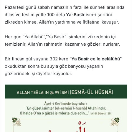
Pazartesi günü sabah namazının farzı ile sünneti arasında
ihlas ve teslimiyetle 100 defa
Ya-Basîr
ism-i şerifini
zikreden kimse, Allah’ın yardımına ve iltifatına kavuşur.
Her gün “Ya Allahü”,”Ya Basir” isimlerini zikredenin içi
temizlenir, Allah’ın rahmetini kazanır ve gözleri nurlanır.
Bir fincan gül suyuna 302 kere
“Ya Basîr celle celâlühû”
okuduktan sonra bu suyla göz banyosu yapanın
gözlerindeki şikâyetler kaybolur.