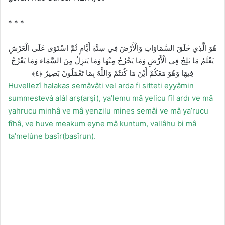
* * *
هُوَ الَّذِي خَلَقَ السَّمَاوَاتِ وَالْأَرْضَ فِي سِتَّةِ أَيَّامٍ ثُمَّ اسْتَوَى عَلَى الْعَرْشِ
يَعْلَمُ مَا يَلِجُ فِي الْأَرْضِ وَمَا يَخْرُجُ مِنْهَا وَمَا يَنزِلُ مِنَ السَّمَاء وَمَا يَعْرُجُ
فِيهَا وَهُوَ مَعَكُمْ أَيْنَ مَا كُنتُمْ وَاللَّهُ بِمَا تَعْمَلُونَ بَصِيرٌ ﴿٤﴾
Huvellezî halakas semâvâti vel arda fi sitteti eyyâmin
summestevâ alâl arş(arşi), ya’lemu mâ yelicu fîl ardı ve mâ
yahrucu minhâ ve mâ yenzilu mines semâi ve mâ ya’rucu
fîhâ, ve huve meakum eyne mâ kuntum, vallâhu bi mâ
ta’melûne basîr(basîrun).