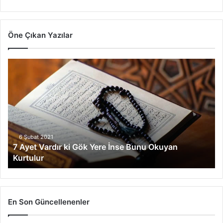
Öne Çıkan Yazılar
7
Ayet
Vardır
ki
Gök
Yere
İnse
Bunu
6 Şubat 2021
7 Ayet Vardır ki Gök Yere İnse Bunu Okuyan
Okuyan
Kurtulur
Kurtulur
En Son Güncellenenler