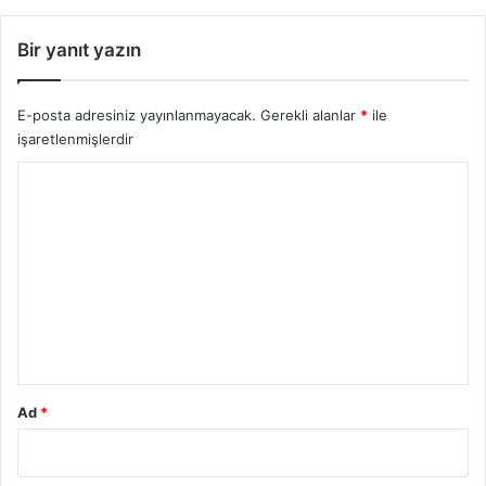
Bir yanıt yazın
E-posta adresiniz yayınlanmayacak.
Gerekli alanlar
*
ile
işaretlenmişlerdir
Y
o
r
u
m
*
Ad
*