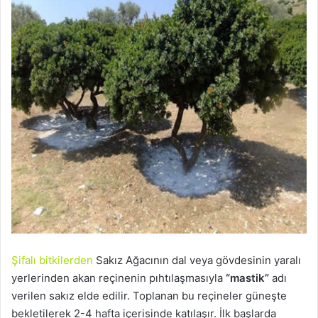
Şifalı bitkilerden
Sakız Ağacının dal veya gövdesinin yaralı
yerlerinden akan reçinenin pıhtılaşmasıyla
“mastik”
adı
verilen sakız elde edilir. Toplanan bu reçineler güneşte
bekletilerek 2-4 hafta içerisinde katılaşır. İlk başlarda