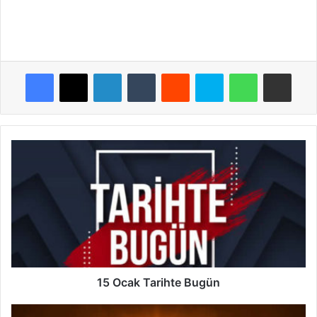
Facebook
X
LinkedIn
Tumblr
Reddit
Skype
WhatsApp
E-Posta ile payla
15
Ocak
Tarihte
Bugün
15 Ocak Tarihte Bugün
Araf