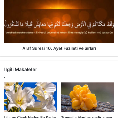
Suresi
10.
Ayet
Fazileti
ve
Sırları
Araf Suresi 10. Ayet Fazileti ve Sırları
İlgili Makaleler
Lilyum Çiçek Neden Bu Kadar
Tremella Mantarı nedir, neye