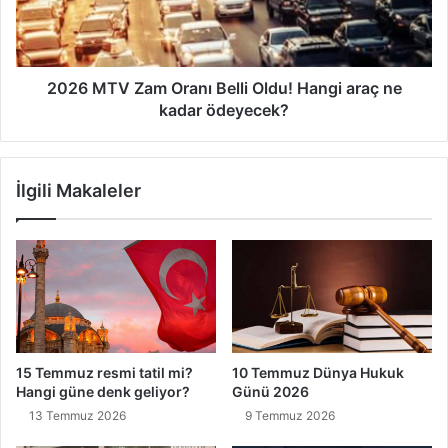
Oldu!
Hangi
araç
ne
kadar
2026 MTV Zam Oranı Belli Oldu! Hangi araç ne
ödeyecek?
kadar ödeyecek?
İlgili Makaleler
15 Temmuz resmi tatil mi?
10 Temmuz Dünya Hukuk
Hangi güne denk geliyor?
Günü 2026
13 Temmuz 2026
9 Temmuz 2026