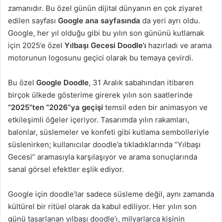
zamanıdır. Bu özel günün dijital dünyanın en çok ziyaret
edilen sayfası
Google ana sayfasında
da yeri ayrı oldu.
Google, her yıl olduğu gibi bu yılın son gününü kutlamak
için 2025’e özel
Yılbaşı Gecesi Doodle’ı
hazırladı ve arama
motorunun logosunu geçici olarak bu temaya çevirdi.
Bu özel
Google Doodle
, 31 Aralık sabahından itibaren
birçok ülkede gösterime girerek yılın son saatlerinde
“2025”ten “2026”ya geçişi
temsil eden bir animasyon ve
etkileşimli öğeler içeriyor. Tasarımda yılın rakamları,
balonlar, süslemeler ve konfeti gibi kutlama sembolleriyle
süslenirken; kullanıcılar doodle’a tıkladıklarında “Yılbaşı
Gecesi” aramasıyla karşılaşıyor ve arama sonuçlarında
sanal görsel efektler eşlik ediyor.
Google için doodle’lar sadece süsleme değil, aynı zamanda
kültürel bir ritüel olarak da kabul ediliyor. Her yılın son
günü tasarlanan yılbaşı doodle’ı, milyarlarca kişinin