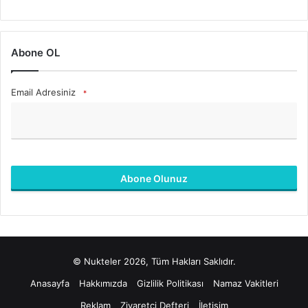
Abone OL
Email Adresiniz
*
Abone Olunuz
B
u
a
l
© Nukteler 2026, Tüm Hakları Saklıdır.
a
n
Anasayfa
Hakkımızda
Gizlilik Politikası
Namaz Vakitleri
b
Reklam
Ziyaretçi Defteri
İletişim