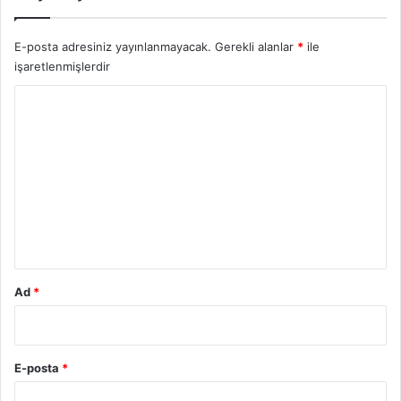
E-posta adresiniz yayınlanmayacak.
Gerekli alanlar
*
ile
işaretlenmişlerdir
Y
o
r
u
m
*
Ad
*
E-posta
*