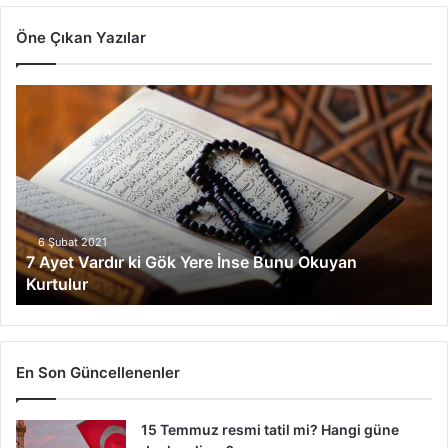
Öne Çıkan Yazılar
7
Ayet
Vardır
ki
Gök
Yere
İnse
Bunu
6 Şubat 2021
7 Ayet Vardır ki Gök Yere İnse Bunu Okuyan
Okuyan
Kurtulur
Kurtulur
En Son Güncellenenler
15 Temmuz resmi tatil mi? Hangi güne