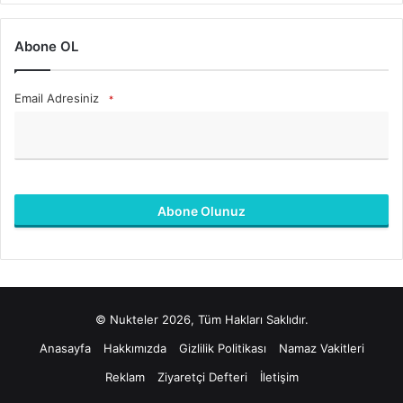
Abone OL
Email Adresiniz
*
Abone Olunuz
B
u
a
l
© Nukteler 2026, Tüm Hakları Saklıdır.
a
n
Anasayfa
Hakkımızda
Gizlilik Politikası
Namaz Vakitleri
b
Reklam
Ziyaretçi Defteri
İletişim
o
ş