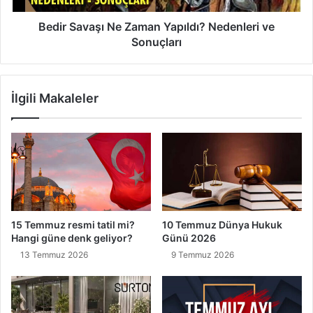
r
a
,
ş
Bedir Savaşı Ne Zaman Yapıldı? Nedenleri ve
n
ı
Sonuçları
e
N
y
e
e
Z
İlgili Makaleler
i
a
y
m
i
a
g
n
e
Y
l
a
i
p
r
ı
?
l
15 Temmuz resmi tatil mi?
10 Temmuz Dünya Hukuk
d
Hangi güne denk geliyor?
Günü 2026
ı
13 Temmuz 2026
9 Temmuz 2026
?
N
e
d