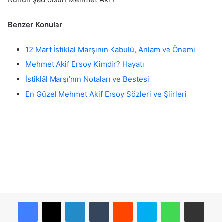
Benzer Konular
12 Mart İstiklal Marşının Kabulü, Anlam ve Önemi
Mehmet Akif Ersoy Kimdir? Hayatı
İstiklâl Marşı’nın Notaları ve Bestesi
En Güzel Mehmet Akif Ersoy Sözleri ve Şiirleri
Facebook
X
LinkedIn
Tumblr
Reddit
Skype
WhatsApp
E-Posta ile paylaş