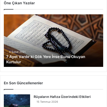
Öne Çıkan Yazılar
7
A
y
e
t
V
a
r
6 Şubat 2021
7 Ayet Vardır ki Gök Yere İnse Bunu Okuyan
d
Kurtulur
ı
r
k
i
G
En Son Güncellenenler
ö
k
Rüyaların Hafıza Üzerindeki Etkileri
Y
e
15 Temmuz 2026
r