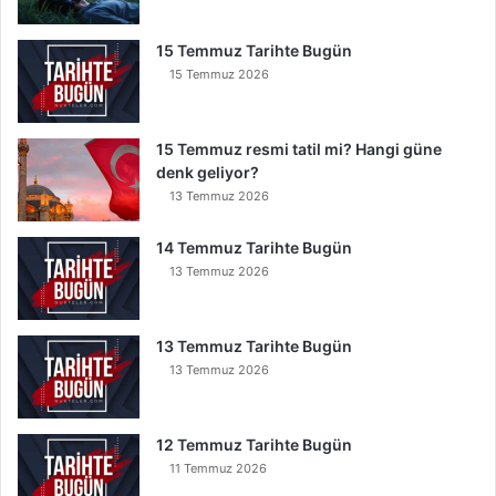
e
İ
15 Temmuz Tarihte Bugün
n
15 Temmuz 2026
s
e
B
15 Temmuz resmi tatil mi? Hangi güne
u
denk geliyor?
n
13 Temmuz 2026
u
O
14 Temmuz Tarihte Bugün
k
13 Temmuz 2026
u
y
a
13 Temmuz Tarihte Bugün
n
13 Temmuz 2026
K
u
r
t
12 Temmuz Tarihte Bugün
u
11 Temmuz 2026
l