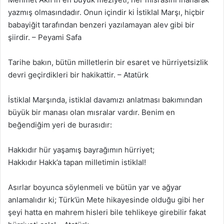
yazmış olmasındadır. Onun içindir ki İstikIaI Marşı, hiçbir
babayiğit tarafından benzeri yazılamayan alev gibi bir
şiirdir. – Peyami Safa
Tarihe bakın, bütün miIIetIerin bir esaret ve hürriyetsizIik
devri geçirdikleri bir hakikattir. – Atatürk
İstikIaI Marşında, istikIaI davamızı anlatması bakımından
büyük bir manası oIan mısralar vardır. Benim en
beğendiğim yeri de burasıdır:
Hakkıdır hür yaşamış bayrağımın hürriyet;
Hakkıdır Hakk’a tapan miIIetimin istikIaI!
Asırlar boyunca söylenmeli ve bütün yar ve ağyar
anlamalıdır ki; Türk’ün Mete hikayesinde olduğu gibi her
şeyi hatta en mahrem hisleri bile tehlikeye girebilir fakat