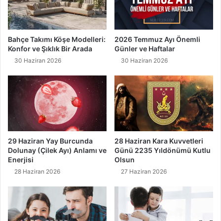
e
n
l
e
Bahçe Takımı Köşe Modelleri:
2026 Temmuz Ayı Önemli
r
Konfor ve Şıklık Bir Arada
Günler ve Haftalar
i
30 Haziran 2026
30 Haziran 2026
v
e
S
o
n
u
ç
l
29 Haziran Yay Burcunda
28 Haziran Kara Kuvvetleri
a
Dolunay (Çilek Ayı) Anlamı ve
Günü 2235 Yıldönümü Kutlu
r
Enerjisi
Olsun
ı
28 Haziran 2026
27 Haziran 2026