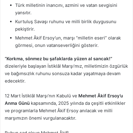
Türk milletinin inancını, azmini ve vatan sevgisini
yansıtır.
Kurtuluş Savaşı ruhunu ve milli birlik duygusunu
pekiştirir.
Mehmet Âkif Ersoy’un, marşı “milletin eseri” olarak
görmesi, onun vatanseverliğini gösterir.
“Korkma, sönmez bu şafaklarda yüzen al sancak!”
dizeleriyle başlayan İstiklâl Marşı’mız, milletimizin özgürlük
ve bağımsızlık ruhunu sonsuza kadar yaşatmaya devam
edecektir.
12 Mart İstiklâl Marşı’nın Kabulü ve
Mehmet Âkif Ersoy’u
Anma Günü
kapsamında, 2025 yılında da çeşitli etkinlikler
ve programlarla Mehmet Âkif Ersoy anılacak ve milli
marşımızın önemi vurgulanacaktır.
Ruhun şad olsun Mehmet Âkif!