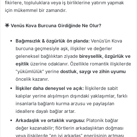
fikirlere, topluluklara veya iş birliklerine yatırım yapmak
için mükemmel bir zamandır.
🌟 Venüs Kova Burcuna Girdiğinde Ne Olur?
Bağımsızlık & özgürlük ön planda:
Venüs’ün Kova
burcuna geçmesiyle aşk, ilişkiler ve değerler
geleneksel bağlılıktan ziyade
bireysellik, özgürlük ve
eşitlik
üzerine odaklanır. Özellikle romantik ilişkilerde
“yükümlülük” yerine
dostluk, saygı ve zihin uyumu
öncelik kazanır.
İlişkiler daha deneysel ve açık:
İlişkilerde sabit
kalıplar yerine alışılmışın dışındaki yaklaşımlar, farklı
insanlarla bağlantı kurma arzusu ve paylaşılan
ideallere dayalı bağlar artar.
Arkadaşlık ve ortaklık vurgusu:
Platonik bağlar
değer kazanabilir; flörtlerin arkadaşlıktan doğması
veya ilişkilerde “en iyi arkadaş” enerjisinin artması