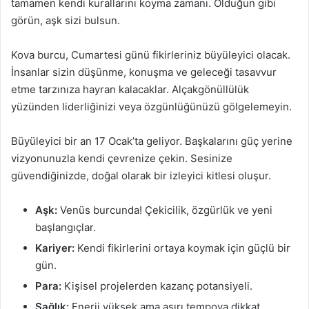
tamamen kendi kurallarını koyma zamanı. Olduğun gibi
görün, aşk sizi bulsun.
Kova burcu, Cumartesi günü fikirleriniz büyüleyici olacak.
İnsanlar sizin düşünme, konuşma ve geleceği tasavvur
etme tarzınıza hayran kalacaklar. Alçakgönüllülük
yüzünden liderliğinizi veya özgünlüğünüzü gölgelemeyin.
Büyüleyici bir an 17 Ocak’ta geliyor. Başkalarını güç yerine
vizyonunuzla kendi çevrenize çekin. Sesinize
güvendiğinizde, doğal olarak bir izleyici kitlesi oluşur.
Aşk:
Venüs burcunda! Çekicilik, özgürlük ve yeni
başlangıçlar.
Kariyer:
Kendi fikirlerini ortaya koymak için güçlü bir
gün.
Para:
Kişisel projelerden kazanç potansiyeli.
Sağlık:
Enerji yüksek ama aşırı tempoya dikkat.