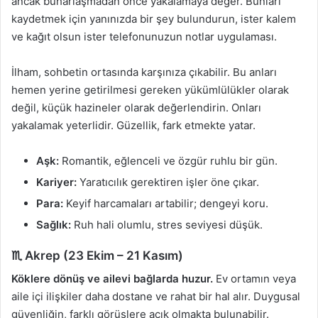
ancak buharlaşmadan önce yakalamaya değer. Bunları
kaydetmek için yanınızda bir şey bulundurun, ister kalem
ve kağıt olsun ister telefonunuzun notlar uygulaması.
İlham, sohbetin ortasında karşınıza çıkabilir. Bu anları
hemen yerine getirilmesi gereken yükümlülükler olarak
değil, küçük hazineler olarak değerlendirin. Onları
yakalamak yeterlidir. Güzellik, fark etmekte yatar.
Aşk:
Romantik, eğlenceli ve özgür ruhlu bir gün.
Kariyer:
Yaratıcılık gerektiren işler öne çıkar.
Para:
Keyif harcamaları artabilir; dengeyi koru.
Sağlık:
Ruh hali olumlu, stres seviyesi düşük.
♏ Akrep (23 Ekim – 21 Kasım)
Köklere dönüş ve ailevi bağlarda huzur.
Ev ortamın veya
aile içi ilişkiler daha dostane ve rahat bir hal alır. Duygusal
güvenliğin, farklı görüşlere açık olmakta bulunabilir.