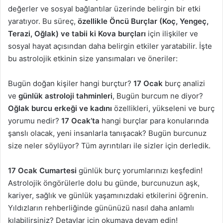
değerler ve sosyal bağlantılar üzerinde belirgin bir etki
yaratıyor. Bu süreç,
özellikle Öncü Burçlar (Koç, Yengeç,
Terazi, Oğlak) ve tabii ki Kova burçları
için ilişkiler ve
sosyal hayat açısından daha belirgin etkiler yaratabilir. İşte
bu astrolojik etkinin size yansımaları ve öneriler:
Bugün doğan kişiler hangi burçtur?
17 Ocak
burç analizi
ve
günlük astroloji tahminleri
, Bugün burcum ne diyor?
Oğlak burcu erkeği ve kadını
özellikleri, yükseleni ve burç
yorumu nedir?
17 Ocak’ta
hangi burçlar para konularında
şanslı olacak, yeni insanlarla tanışacak? Bugün burcunuz
size neler söylüyor? Tüm ayrıntıları ile sizler için derledik.
17 Ocak Cumartesi
günlük burç yorumlarınızı keşfedin!
Astrolojik öngörülerle dolu bu günde, burcunuzun aşk,
kariyer, sağlık ve günlük yaşamınızdaki etkilerini öğrenin.
Yıldızların rehberliğinde gününüzü nasıl daha anlamlı
kılabilirsiniz? Detaylar için okumaya devam edin!