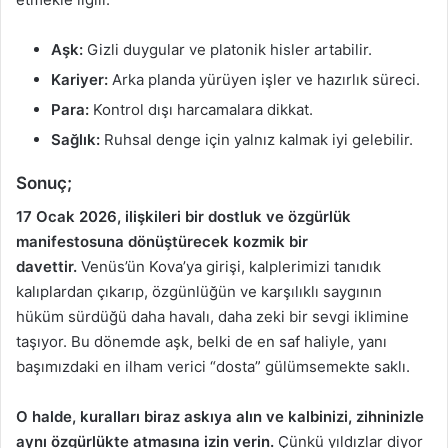
Aşk:
Gizli duygular ve platonik hisler artabilir.
Kariyer:
Arka planda yürüyen işler ve hazırlık süreci.
Para:
Kontrol dışı harcamalara dikkat.
Sağlık:
Ruhsal denge için yalnız kalmak iyi gelebilir.
Sonuç;
17 Ocak 2026, ilişkileri bir dostluk ve özgürlük
manifestosuna dönüştürecek kozmik bir
davettir.
Venüs’ün Kova’ya girişi, kalplerimizi tanıdık
kalıplardan çıkarıp, özgünlüğün ve karşılıklı saygının
hüküm sürdüğü daha havalı, daha zeki bir sevgi iklimine
taşıyor. Bu dönemde aşk, belki de en saf haliyle, yanı
başımızdaki en ilham verici “dosta” gülümsemekte saklı.
O halde, kuralları biraz askıya alın ve kalbinizi, zihninizle
aynı özgürlükte atmasına izin verin.
Çünkü yıldızlar diyor