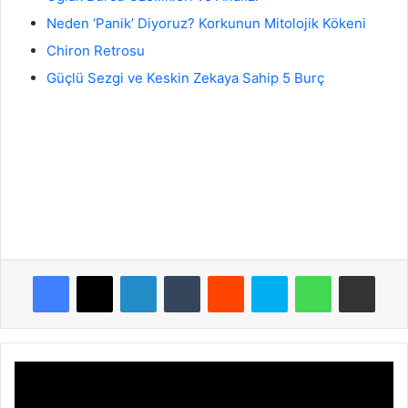
Neden ‘Panik’ Diyoruz? Korkunun Mitolojik Kökeni
Chiron Retrosu
Güçlü Sezgi ve Keskin Zekaya Sahip 5 Burç
Facebook
X
LinkedIn
Tumblr
Reddit
Skype
WhatsApp
E-Posta ile payla
2026
Güneş
ve