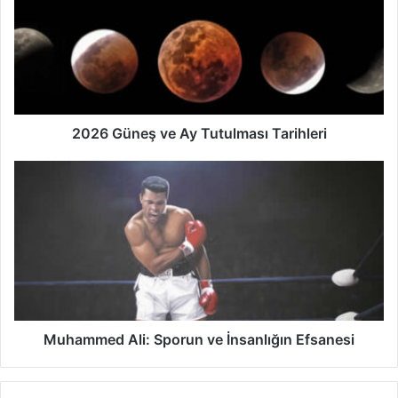
Ay
Tutulması
Tarihleri
2026 Güneş ve Ay Tutulması Tarihleri
Muhammed
Ali:
Sporun
ve
İnsanlığın
Efsanesi
Muhammed Ali: Sporun ve İnsanlığın Efsanesi