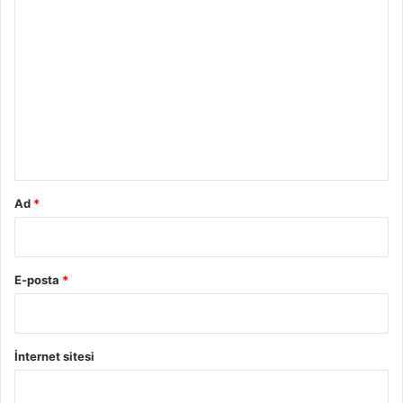
Y
o
r
u
m
*
Ad
*
E-posta
*
İnternet sitesi