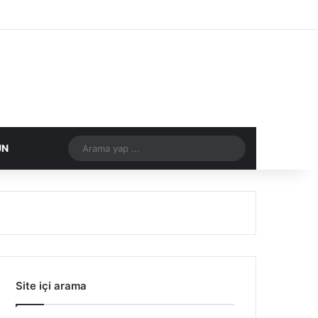
Facebook
X
Flickr
Tumblr
Vimeo
Instagram
RSS
Arama
DIĞER
ÜN
yap
...
Site içi arama