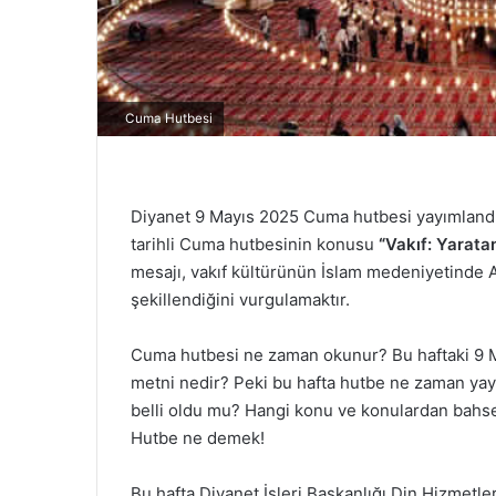
Cuma Hutbesi
Diyanet 9 Mayıs 2025 Cuma hutbesi yayımlandı. 
tarihli Cuma hutbesinin konusu
“
Vakıf: Yarata
mesajı, vakıf kültürünün İslam medeniyetinde A
şekillendiğini vurgulamaktır.
Cuma hutbesi ne zaman okunur? Bu haftaki 9 M
metni nedir? Peki bu hafta hutbe ne zaman y
belli oldu mu? Hangi konu ve konulardan bahs
Hutbe ne demek!
Bu hafta Diyanet İşleri Başkanlığı Din Hizmet