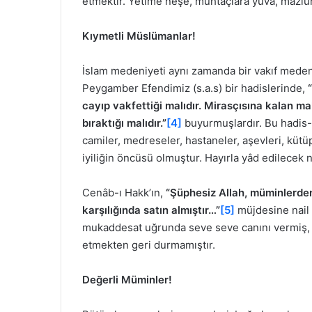
etmektir. Yetime neşe, muhtaçlara yuva, mazluml
Kıymetli Müslümanlar!
İslam medeniyeti aynı zamanda bir vakıf meden
Peygamber Efendimiz (s.a.s) bir hadislerinde,
cayıp vakfettiği malıdır. Mirasçısına kalan ma
bıraktığı malıdır.”
[4]
buyurmuşlardır. Bu hadis-i 
camiler, medreseler, hastaneler, aşevleri, kütü
iyiliğin öncüsü olmuştur. Hayırla yâd edilecek n
Cenâb-ı Hakk’ın,
“Şüphesiz Allah, müminlerden
karşılığında satın almıştır…”
[5]
müjdesine nail 
mukaddesat uğrunda seve seve canını vermiş, yer
etmekten geri durmamıştır.
Değerli Müminler!