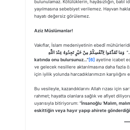
bulunulamaz. Kötülüklerin, hayâsızlığın, batıl id
yayılmasına sebebiyet verilemez. Hayvan haklar
hayatı değersiz görülemez.
Aziz Müslümanlar!
Vakıflar, İslam medeniyetinin ebedî mühürleridir.
وَمَا تُقَدِّمُوا لِاَنْفُسِكُمْ مِنْ خَيْرٍ تَجِدُوهُ عِنْدَ اللّٰهِ
“
katında onu bulursunuz…
”
[6]
ayetine icabet 
ve gelecek nesillere aktarılmasına daha fazla öz
için iyilik yolunda harcadıklarımızın karşılığın
Bu vesileyle, kazandıklarını Allah rızası için sa
rahmet; hayatta olanlara sağlık ve afiyet diliy
uyarısıyla bitiriyorum:
“İnsanoğlu ‘Malım, malım
eskittiğin veya hayır yapıp ahirete gönderdiğ