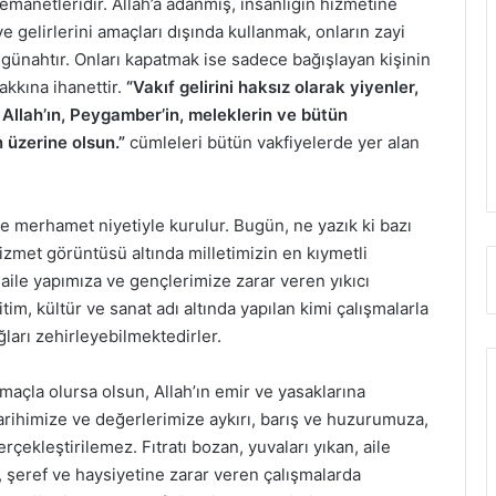
 emanetleridir. Allah’a adanmış, insanlığın hizmetine
e gelirlerini amaçları dışında kullanmak, onların zayi
 günahtır. Onları kapatmak ise sadece bağışlayan kişinin
akkına ihanettir.
“Vakıf gelirini haksız olarak yiyenler,
Allah’ın, Peygamber’in, meleklerin ve bütün
n üzerine olsun.”
cümleleri bütün vakfiyelerde yer alan
 ve merhamet niyetiyle kurulur. Bugün, ne yazık ki bazı
izmet görüntüsü altında milletimizin en kıymetli
 aile yapımıza ve gençlerimize zarar veren yıkıcı
tim, kültür ve sanat adı altında yapılan kimi çalışmalarla
ları zehirleyebilmektedirler.
maçla olursa olsun, Allah’ın emir ve yasaklarına
arihimize ve değerlerimize aykırı, barış ve huzurumuza,
rçekleştirilemez. Fıtratı bozan, yuvaları yıkan, aile
 şeref ve haysiyetine zarar veren çalışmalarda