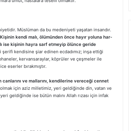
ara umut, hastalara teselli olmaktır.
iyetidir. Müslüman da bu medeniyeti yaşatan insandır.
“Kişinin kendi malı, ölümünden önce hayır yoluna har­
lı ise kişinin hayra sarf etmeyip ölünce geride
şerifi kendisine şiar edinen ecdadımız; inşa ettiği
phaneler, kervansaraylar, köprüler ve çeşmeler ile
ice eserler bırakmıştır.
 canlarını ve mallarını, kendilerine vereceği cennet
olmak için aziz milletimiz, yeri geldiğinde din, vatan ve
i geldiğinde ise bütün malını Allah rızası için infak