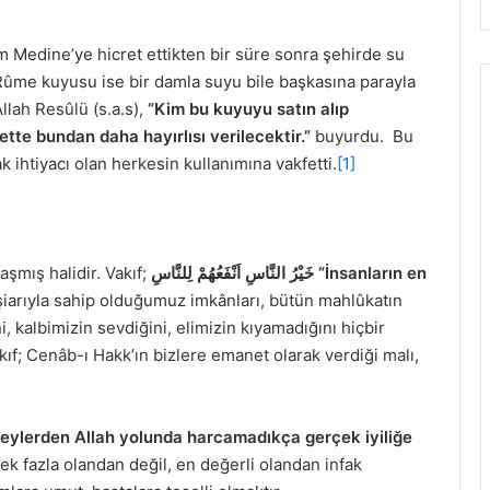
m Medine’ye hicret ettikten bir süre sonra şehirde su
k Rûme kuyusu ise bir damla suyu bile başkasına parayla
llah Resûlü (s.a.s),
“Kim bu kuyuyu satın alıp
te bundan daha hayırlısı verilecektir.”
buyurdu. Bu
 ihtiyacı olan herkesin kullanımına vakfetti.
[1]
şmış halidir. Vakıf;
خَيْرُ النَّاسِ اَنْفَعُهُمْ لِلنَّاسِ
“İnsanların en
iarıyla sahip olduğumuz imkânları, bütün mahlûkatın
 kalbimizin sevdiğini, elimizin kıyamadığını hiçbir
ıf; Cenâb-ı Hakk’ın bizlere emanet olarak verdiği malı,
şeylerden Allah yolunda harcamadıkça
gerçek iyiliğe
ek fazla olandan değil, en değerli olandan infak