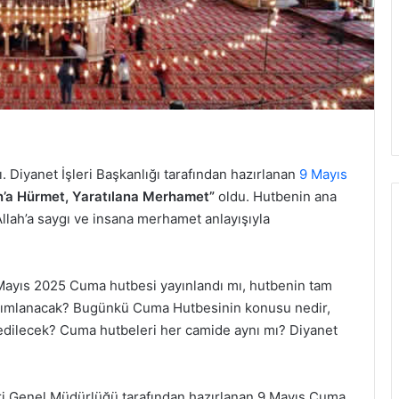
Diyanet İşleri Başkanlığı tarafından hazırlanan
9 Mayıs
n’a Hürmet, Yaratılana Merhamet”
oldu. Hutbenin ana
llah’a saygı ve insana merhamet anlayışıyla
ayıs 2025 Cuma hutbesi yayınlandı mı, hutbenin tam
ayımlanacak? Bugünkü Cuma Hutbesinin konusu nedir,
edilecek? Cuma hutbeleri her camide aynı mı? Diyanet
leri Genel Müdürlüğü tarafından hazırlanan 9 Mayıs Cuma