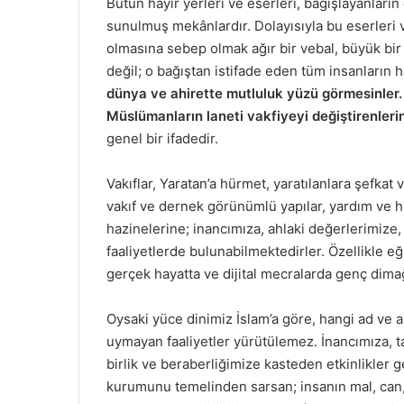
Bütün hayır yerleri ve eserleri, bağışlayanların
sunulmuş mekânlardır. Dolayısıyla bu eserleri v
olmasına sebep olmak ağır bir vebal, büyük bir
değil; o bağıştan istifade eden tüm insanların h
dünya ve ahirette mutluluk yüzü görmesinler. 
Müslümanların laneti vakfiyeyi değiştirenleri
genel bir ifadedir.
Vakıflar, Yaratan’a hürmet, yaratılanlara şefkat
vakıf ve dernek görünümlü yapılar, yardım ve h
hazinelerine; inancımıza, ahlaki değerlerimize,
faaliyetlerde bulunabilmektedirler. Özellikle eği
gerçek hayatta ve dijital mecralarda genç dimağ
Oysaki yüce dinimiz İslam’a göre, hangi ad ve a
uymayan faaliyetler yürütülemez. İnancımıza, t
birlik ve beraberliğimize kasteden etkinlikler ge
kurumunu temelinden sarsan; insanın mal, can,