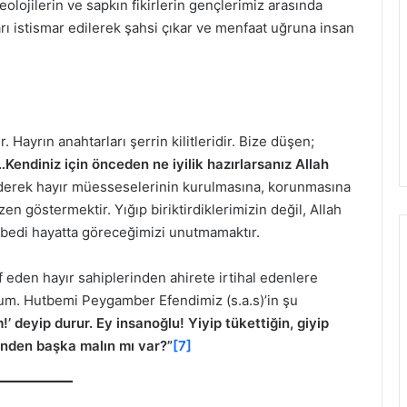
eolojilerin ve sapkın fikirlerin gençlerimiz arasında
ı istismar edilerek şahsi çıkar ve menfaat uğruna insan
 Hayrın anahtarları şerrin kilitleridir. Bize düşen;
…
Kendiniz için önceden ne iyilik hazırlarsanız Allah
ederek hayır müesseselerinin kurulmasına, korunmasına
en göstermektir. Yığıp biriktirdiklerimizin değil, Allah
ı ebedi hayatta göreceğimizi unutmamaktır.
rf eden hayır sahiplerinden ahirete irtihal edenlere
orum. Hutbemi Peygamber Efendimiz (s.a.s)’in şu
!’ deyip durur. Ey insanoğlu! Yiyip tükettiğin, giyip
inden başka malın mı var?”
[7]