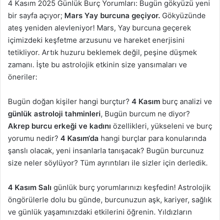
4 Kasım 2025 Günlük Burç Yorumları: Bugün gökyüzü yeni
bir sayfa açıyor;
Mars Yay burcuna geçiyor.
Gökyüzünde
ateş yeniden alevleniyor! Mars, Yay burcuna geçerek
içimizdeki keşfetme arzusunu ve hareket enerjisini
tetikliyor. Artık huzuru beklemek değil, peşine düşmek
zamanı. İşte bu astrolojik etkinin size yansımaları ve
öneriler:
Bugün doğan kişiler hangi burçtur?
4 Kasım
burç analizi ve
günlük astroloji tahminleri
, Bugün burcum ne diyor?
Akrep burcu erkeği ve kadını
özellikleri, yükseleni ve burç
yorumu nedir?
4 Kasım
‘da
hangi burçlar para konularında
şanslı olacak, yeni insanlarla tanışacak? Bugün burcunuz
size neler söylüyor? Tüm ayrıntıları ile sizler için derledik.
4 Kasım
Salı
günlük burç yorumlarınızı keşfedin! Astrolojik
öngörülerle dolu bu günde, burcunuzun aşk, kariyer, sağlık
ve günlük yaşamınızdaki etkilerini öğrenin. Yıldızların