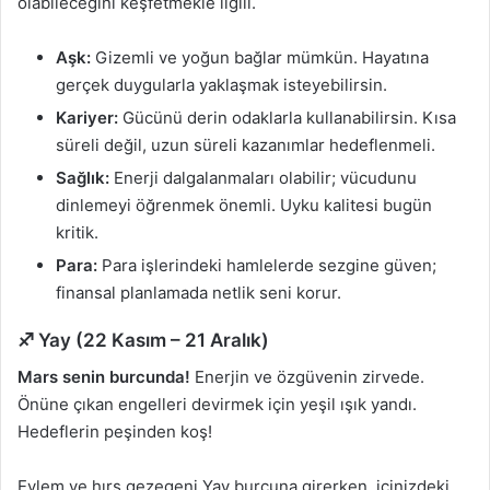
olabileceğini keşfetmekle ilgili.
Aşk:
Gizemli ve yoğun bağlar mümkün. Hayatına
gerçek duygularla yaklaşmak isteyebilirsin.
Kariyer:
Gücünü derin odaklarla kullanabilirsin. Kısa
süreli değil, uzun süreli kazanımlar hedeflenmeli.
Sağlık:
Enerji dalgalanmaları olabilir; vücudunu
dinlemeyi öğrenmek önemli. Uyku kalitesi bugün
kritik.
Para:
Para işlerindeki hamlelerde sezgine güven;
finansal planlamada netlik seni korur.
♐ Yay (22 Kasım – 21 Aralık)
Mars senin burcunda!
Enerjin ve özgüvenin zirvede.
Önüne çıkan engelleri devirmek için yeşil ışık yandı.
Hedeflerin peşinden koş!
Eylem ve hırs gezegeni Yay burcuna girerken, içinizdeki