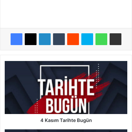
Facebook
X
LinkedIn
Tumblr
Reddit
Skype
WhatsApp
E-Posta ile payla
4
Kasım
Tarihte
Bugün
4 Kasım Tarihte Bugün
5