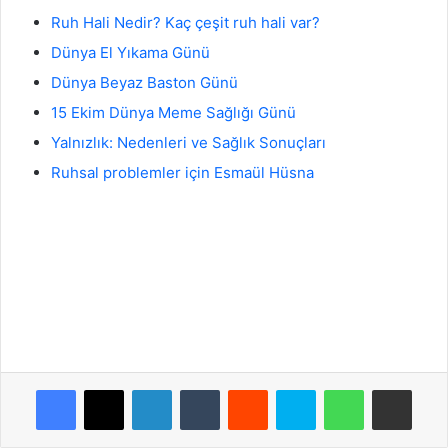
Ruh Hali Nedir? Kaç çeşit ruh hali var?
Dünya El Yıkama Günü
Dünya Beyaz Baston Günü
15 Ekim Dünya Meme Sağlığı Günü
Yalnızlık: Nedenleri ve Sağlık Sonuçları
Ruhsal problemler için Esmaül Hüsna
Facebook
X
LinkedIn
Tumblr
Reddit
Skype
WhatsApp
E-Posta ile payla