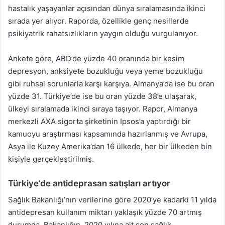
hastalık yaşayanlar açısından dünya sıralamasında ikinci
sırada yer alıyor. Raporda, özellikle genç nesillerde
psikiyatrik rahatsızlıkların yaygın olduğu vurgulanıyor.
Ankete göre, ABD’de yüzde 40 oranında bir kesim
depresyon, anksiyete bozukluğu veya yeme bozukluğu
gibi ruhsal sorunlarla karşı karşıya. Almanya’da ise bu oran
yüzde 31. Türkiye’de ise bu oran yüzde 38’e ulaşarak,
ülkeyi sıralamada ikinci sıraya taşıyor. Rapor, Almanya
merkezli AXA sigorta şirketinin Ipsos’a yaptırdığı bir
kamuoyu araştırması kapsamında hazırlanmış ve Avrupa,
Asya ile Kuzey Amerika’dan 16 ülkede, her bir ülkeden bin
kişiyle gerçekleştirilmiş.
Türkiye’de antideprasan satışları artıyor
Sağlık Bakanlığı’nın verilerine göre 2020’ye kadarki 11 yılda
antidepresan kullanım miktarı yaklaşık yüzde 70 artmış
durumda. Bakanlığın, 2020 yılına ait son sağlık