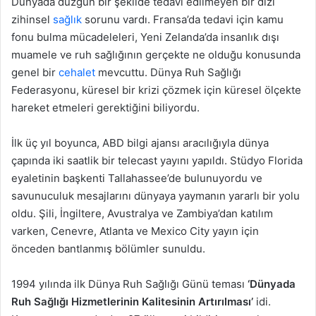
Dünyada düzgün bir şekilde tedavi edilmeyen bir dizi
zihinsel
sağlık
sorunu vardı. Fransa’da tedavi için kamu
fonu bulma mücadeleleri, Yeni Zelanda’da insanlık dışı
muamele ve ruh sağlığının gerçekte ne olduğu konusunda
genel bir
cehalet
mevcuttu. Dünya Ruh Sağlığı
Federasyonu, küresel bir krizi çözmek için küresel ölçekte
hareket etmeleri gerektiğini biliyordu.
İlk üç yıl boyunca, ABD bilgi ajansı aracılığıyla dünya
çapında iki saatlik bir telecast yayını yapıldı. Stüdyo Florida
eyaletinin başkenti Tallahassee’de bulunuyordu ve
savunuculuk mesajlarını dünyaya yaymanın yararlı bir yolu
oldu. Şili, İngiltere, Avustralya ve Zambiya’dan katılım
varken, Cenevre, Atlanta ve Mexico City yayın için
önceden bantlanmış bölümler sunuldu.
1994 yılında ilk Dünya Ruh Sağlığı Günü teması
‘Dünyada
Ruh Sağlığı Hizmetlerinin Kalitesinin Artırılması’
idi.