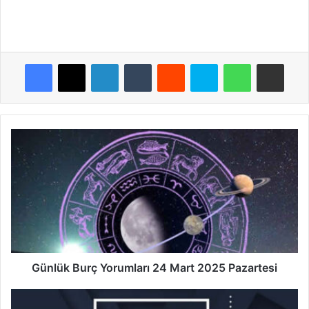
Facebook
X
LinkedIn
Tumblr
Reddit
Skype
WhatsApp
E-Posta ile payla
Günlük
Burç
Yorumları
24
Mart
2025
Pazartesi
Günlük Burç Yorumları 24 Mart 2025 Pazartesi
25