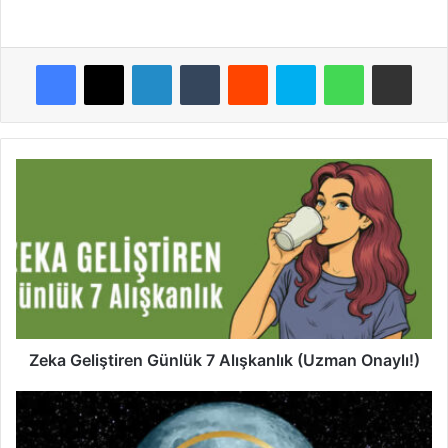
Facebook
X
LinkedIn
Tumblr
Reddit
Skype
WhatsApp
E-Posta ile payla
Zeka
Geliştiren
Günlük
7
Alışkanlık
(Uzman
Onaylı!)
Zeka Geliştiren Günlük 7 Alışkanlık (Uzman Onaylı!)
Günlük
Burç
Yorumları