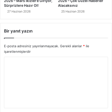
2026 – Mars İkizler’e Giriyor,
2026 – Çok Güzel Haberler
Sürprizlere Hazır Ol!
Alacaksınız
27 Haziran 2026
25 Haziran 2026
Bir yanıt yazın
E-posta adresiniz yayınlanmayacak.
Gerekli alanlar
*
ile
işaretlenmişlerdir
Y
o
r
u
m
*