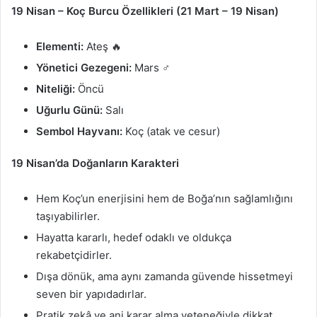
19 Nisan – Koç Burcu Özellikleri (21 Mart – 19 Nisan)
Elementi:
Ateş 🔥
Yönetici Gezegeni:
Mars ♂️
Niteliği:
Öncü
Uğurlu Günü:
Salı
Sembol Hayvanı:
Koç (atak ve cesur)
19 Nisan’da Doğanların Karakteri
Hem Koç’un enerjisini hem de Boğa’nın sağlamlığını
taşıyabilirler.
Hayatta kararlı, hedef odaklı ve oldukça
rekabetçidirler.
Dışa dönük, ama aynı zamanda güvende hissetmeyi
seven bir yapıdadırlar.
Pratik zekâ ve ani karar alma yeteneğiyle dikkat