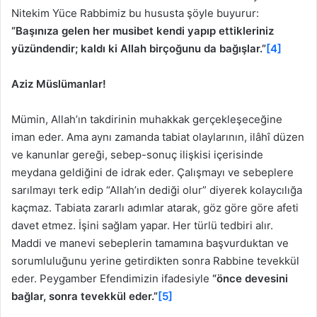
Nitekim Yüce Rabbimiz bu hususta şöyle buyurur:
“
Başınıza gelen her musibet kendi yapıp ettikleriniz
yüzündendir; kaldı ki Allah birçoğunu da bağışlar.”
[4]
Aziz Müslümanlar!
Mümin, Allah’ın takdirinin muhakkak gerçekleşeceğine
iman eder. Ama aynı zamanda tabiat olaylarının, ilâhî düzen
ve kanunlar gereği, sebep-sonuç ilişkisi içerisinde
meydana geldiğini de idrak eder. Çalışmayı ve sebeplere
sarılmayı terk edip “Allah’ın dediği olur” diyerek kolaycılığa
kaçmaz. Tabiata zararlı adımlar atarak, göz göre göre afeti
davet etmez. İşini sağlam yapar. Her türlü tedbiri alır.
Maddi ve manevi sebeplerin tamamına başvurduktan ve
sorumluluğunu yerine getirdikten sonra Rabbine tevekkül
eder. Peygamber Efendimizin ifadesiyle
“önce devesini
bağlar, sonra tevekkül eder.”
[5]