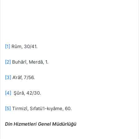
[1]
Rûm, 30/41.
[2]
Buhârî, Merdâ, 1.
[3]
A’râf, 7/56.
[4]
Şûrâ, 42/30.
[5]
Tirmizî, Sıfatü’l-kıyâme, 60.
Din Hizmetleri Genel Müdürlüğü