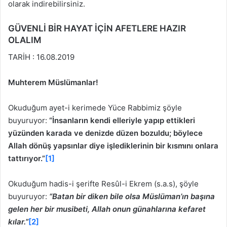
olarak indirebilirsiniz.
GÜVENLİ BİR HAYAT İÇİN AFETLERE HAZIR
OLALIM
TARİH : 16.08.2019
Muhterem Müslümanlar!
Okuduğum ayet-i kerimede Yüce Rabbimiz şöyle
buyuruyor:
“İnsanların kendi elleriyle yapıp ettikleri
yüzünden karada ve denizde düzen bozuldu; böylece
Allah dönüş yapsınlar diye işlediklerinin bir kısmını onlara
tattırıyor.”
[1]
Okuduğum hadis-i şerifte Resûl-i Ekrem (s.a.s), şöyle
buyuruyor:
“Batan bir diken bile olsa Müslüman’ın başına
gelen her bir musibeti, Allah onun günahlarına kefaret
kılar.”
[2]