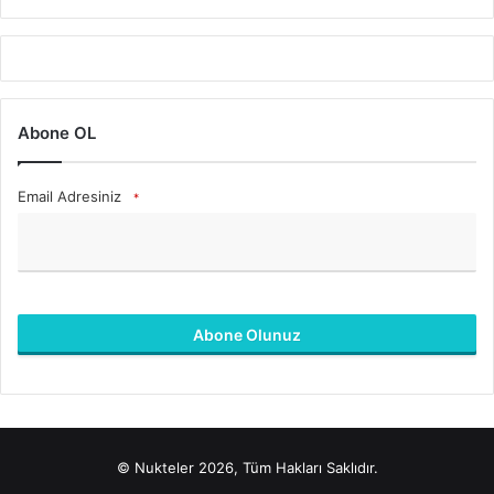
Abone OL
Email Adresiniz
*
Abone Olunuz
B
u
a
l
© Nukteler 2026, Tüm Hakları Saklıdır.
a