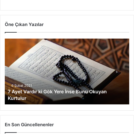
Öne Çıkan Yazılar
7
A
y
e
t
V
a
r
6 Şubat 2021
7 Ayet Vardır ki Gök Yere İnse Bunu Okuyan
d
Kurtulur
ı
r
k
i
G
En Son Güncellenenler
ö