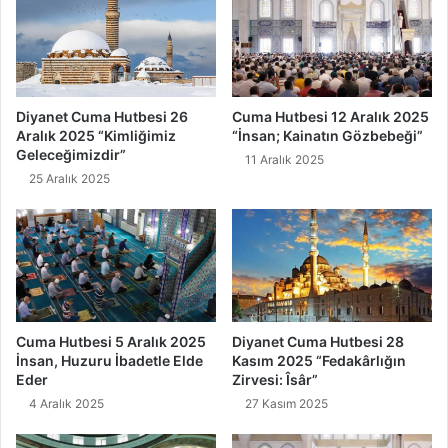
e
u
t
n
i
m
a
D
u
Diyanet Cuma Hutbesi 26
Cuma Hutbesi 12 Aralık 2025
a
Aralık 2025 “Kimliğimiz
“İnsan; Kainatın Gözbebeği”
s
Geleceğimizdir”
11 Aralık 2025
ı
25 Aralık 2025
Cuma Hutbesi 5 Aralık 2025
Diyanet Cuma Hutbesi 28
İnsan, Huzuru İbadetle Elde
Kasım 2025 “Fedakârlığın
Eder
Zirvesi: Îsâr”
4 Aralık 2025
27 Kasım 2025