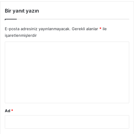
Bir yanıt yazın
E-posta adresiniz yayınlanmayacak.
Gerekli alanlar
*
ile
işaretlenmişlerdir
Y
o
r
u
m
*
Ad
*