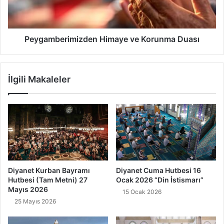
i
b
n
e
D
r
u
i
Peygamberimizden Himaye ve Korunma Duası
a
m
s
i
ı
z
İlgili Makaleler
,
d
A
e
n
n
l
H
a
i
m
m
ı
a
v
y
e
e
Diyanet Kurban Bayramı
Diyanet Cuma Hutbesi 16
F
v
Hutbesi (Tam Metni) 27
Ocak 2026 “Din İstismarı”
a
e
Mayıs 2026
15 Ocak 2026
z
K
25 Mayıs 2026
i
o
l
r