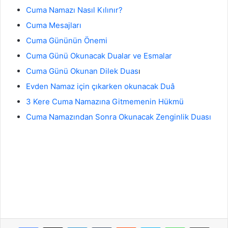
Cuma Namazı Nasıl Kılınır?
Cuma Mesajları
Cuma Gününün Önemi
Cuma Günü Okunacak Dualar ve Esmalar
Cuma Günü Okunan Dilek Duas
ı
Evden Namaz için çıkarken okunacak Duâ
3 Kere Cuma Namazına Gitmemenin Hükmü
Cuma Namazından Sonra Okunacak Zenginlik Duası
Facebook
X
LinkedIn
Tumblr
Reddit
Skype
WhatsApp
E-Posta ile paylaş