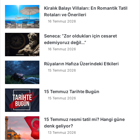
k
Kiralık Balayı Villaları: En Romantik Tatil
Y
Rotaları ve Önerileri
e
r
16 Temmuz 2026
e
İ
Seneca: “Zor oldukları için cesaret
n
edemiyoruz değil…”
s
16 Temmuz 2026
e
B
Rüyaların Hafıza Üzerindeki Etkileri
u
15 Temmuz 2026
n
u
O
15 Temmuz Tarihte Bugün
k
15 Temmuz 2026
u
y
a
15 Temmuz resmi tatil mi? Hangi güne
n
denk geliyor?
K
13 Temmuz 2026
u
r