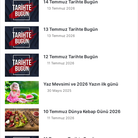
14 Temmuz Tarihte Bugün
k
13 Temmuz 2026
u
y
a
13 Temmuz Tarihte Bugün
n
13 Temmuz 2026
K
u
r
t
12 Temmuz Tarihte Bugün
u
11 Temmuz 2026
l
u
r
Yaz Mevsimi ve 2026 Yazın ilk günü
30 Mayıs 2025
10 Temmuz Dünya Kebap Günü 2026
11 Temmuz 2026