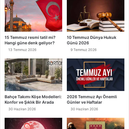
b
'
e
d
s
a
i
n
2
T
6
e
15 Temmuz resmi tatil mi?
10 Temmuz Dünya Hukuk
M
r
Hangi güne denk geliyor?
Günü 2026
a
a
13 Temmuz 2026
9 Temmuz 2026
r
v
t
i
2
h
0
N
2
a
1
m
a
z
Bahçe Takımı Köşe Modelleri:
2026 Temmuz Ayı Önemli
ı
Konfor ve Şıklık Bir Arada
Günler ve Haftalar
A
30 Haziran 2026
30 Haziran 2026
ç
ı
k