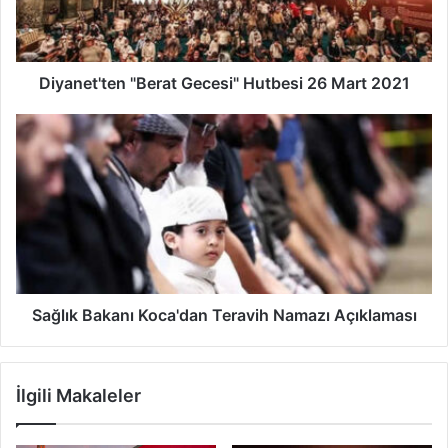
t
'
t
e
Diyanet'ten "Berat Gecesi" Hutbesi 26 Mart 2021
n
"
S
B
a
e
ğ
r
l
a
ı
t
k
G
B
e
a
c
k
e
a
Sağlık Bakanı Koca'dan Teravih Namazı Açıklaması
s
n
i
ı
"
K
İlgili Makaleler
H
o
u
c
t
a