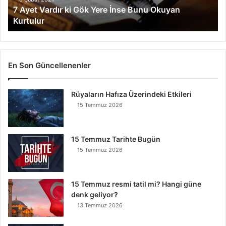
7 Ayet Vardır ki Gök Yere İnse Bunu Okuyan
d
Kurtulur
ı
r
k
i
G
En Son Güncellenenler
ö
k
Rüyaların Hafıza Üzerindeki Etkileri
Y
e
15 Temmuz 2026
r
e
İ
15 Temmuz Tarihte Bugün
n
15 Temmuz 2026
s
e
B
15 Temmuz resmi tatil mi? Hangi güne
u
denk geliyor?
n
13 Temmuz 2026
u
O