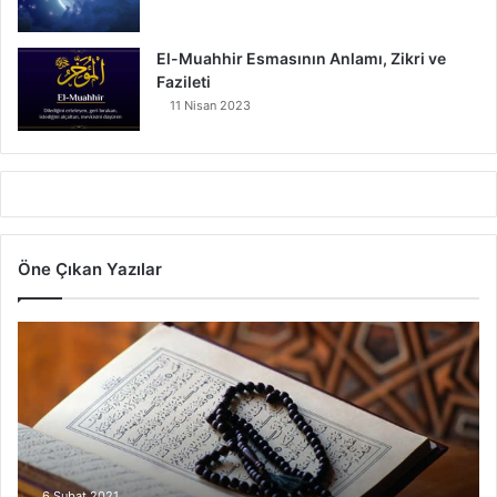
El-Muahhir Esmasının Anlamı, Zikri ve
Fazileti
11 Nisan 2023
Öne Çıkan Yazılar
7
A
y
e
t
V
a
r
6 Şubat 2021