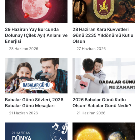
l
a
m
a
s
29 Haziran Yay Burcunda
28 Haziran Kara Kuvvetleri
ı
Dolunay (Çilek Ayı) Anlamı ve
Günü 2235 Yıldönümü Kutlu
Enerjisi
Olsun
28 Haziran 2026
27 Haziran 2026
Babalar Günü Sözleri, 2026
2026 Babalar Günü Kutlu
Babalar Günü Mesajları
Olsun! Babalar Günü Nedir?
21 Haziran 2026
21 Haziran 2026