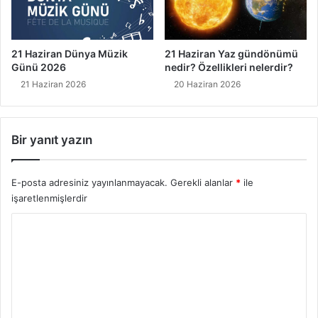
21 Haziran Dünya Müzik
21 Haziran Yaz gündönümü
Günü 2026
nedir? Özellikleri nelerdir?
21 Haziran 2026
20 Haziran 2026
Bir yanıt yazın
E-posta adresiniz yayınlanmayacak.
Gerekli alanlar
*
ile
işaretlenmişlerdir
Y
o
r
u
m