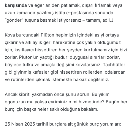
karşısında
ve eğer aniden patlamak, dışarı fırlamak veya
uzun zamandır yazılmış istifa e-postasında sonunda
“gönder” tuşuna basmak istiyorsanız – tamam, adil.J
Kova burcundaki Plüton hepimizin içindeki asiyi ortaya
çıkarır ve altı aylık geri hareketine çok yakın olduğumuz
için, kısıtlayıcı hissettiren her şeyden kurtulmamız için bizi
zorlar. Plüton’un yaptığı budur; duygusal sınırları zorlar,
böylece tutku ve amaçla değişimi kovalarsınız. Taahhütler
gibi giyinmiş kafesler gibi hissettiren rollerden, odalardan
ve rutinlerden çıkmak istemekte haksız değilsiniz.
Ancak kibriti yakmadan önce şunu sorun: Bu yıkım
egonuzun mu yoksa evriminizin mi hizmetinde? Bugün her
burç için başka neler saklı olduğuna bakalım.
25 Nisan 2025 tarihli burçlara ait günlük burç yorumları: