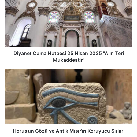
Cuma
Hutbesi
25
Nisan
2025
"Alın
Teri
Mukaddestir"
Diyanet Cuma Hutbesi 25 Nisan 2025 "Alın Teri
Mukaddestir"
Horus’un
Gözü
ve
Antik
Mısır’ın
Koruyucu
Sırları
Horus’un Gözü ve Antik Mısır’ın Koruyucu Sırları