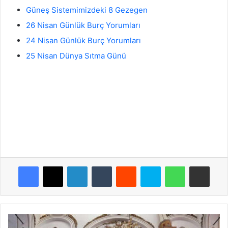
Güneş Sistemimizdeki 8 Gezegen
26 Nisan Günlük Burç Yorumları
24 Nisan Günlük Burç Yorumları
25 Nisan Dünya Sıtma Günü
Facebook
X
LinkedIn
Tumblr
Reddit
Skype
WhatsApp
E-Posta ile payla
Diyanet