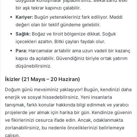
duygusal konuşmalar yapabilirsiniz. Bekarsanız eski
bir aşk tekrar kapınızı çalabilir.
Kariyer:
Bugün yetenekleriniz fark ediliyor. Maddi
değeri olan bir teklif gündeme gelebilir.
Sağlık:
Boğaz ve tiroit bölgenize dikkat. Soğuk
içecekleri azaltın. Bitki çayları faydalı olur.
Para:
Harcamalar artabilir ama uzun vadeli bir kazanç
kapısı da açılabilir. Güvendiğiniz biriyle ortak yatırım
düşünebilirsiniz.
İkizler (21 Mayıs – 20 Haziran)
Doğum günü mevsiminiz yaklaşıyor! Bugün, kendinizi daha
enerjik ve sosyal hissedebilirsiniz. Yeni insanlarla
tanışmak, farklı konular hakkında bilgi edinmek ve yaratıcı
projelerde yer almak için harika bir gün. Kendinize güvenin
ve fikirlerinizi cesurca ifade edin. Ancak, odaklanmakta
zorlanabilirsiniz, bu nedenle önceliklerinizi belirlemeye
çalışın.