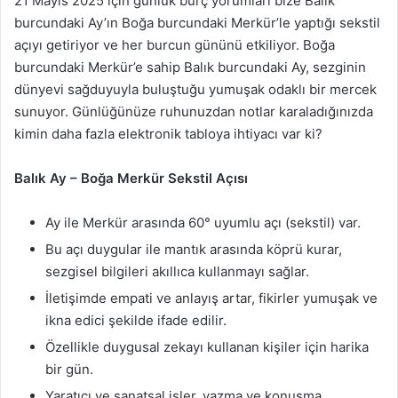
21 Mayıs 2025 için günlük burç yorumları bize Balık
burcundaki Ay’ın Boğa burcundaki Merkür’le yaptığı sekstil
açıyı getiriyor ve her burcun gününü etkiliyor. Boğa
burcundaki Merkür’e sahip Balık burcundaki Ay, sezginin
dünyevi sağduyuyla buluştuğu yumuşak odaklı bir mercek
sunuyor. Günlüğünüze ruhunuzdan notlar karaladığınızda
kimin daha fazla elektronik tabloya ihtiyacı var ki?
Balık Ay – Boğa Merkür Sekstil Açısı
Ay ile Merkür arasında 60° uyumlu açı (sekstil) var.
Bu açı duygular ile mantık arasında köprü kurar,
sezgisel bilgileri akıllıca kullanmayı sağlar.
İletişimde empati ve anlayış artar, fikirler yumuşak ve
ikna edici şekilde ifade edilir.
Özellikle duygusal zekayı kullanan kişiler için harika
bir gün.
Yaratıcı ve sanatsal işler, yazma ve konuşma