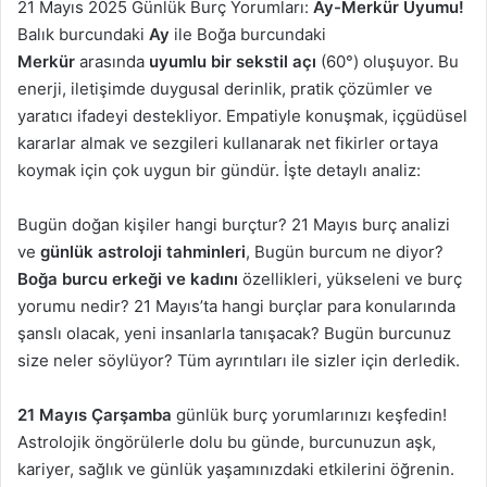
21 Mayıs 2025 Günlük Burç Yorumları:
Ay-Merkür Uyumu!
Balık burcundaki
Ay
ile Boğa burcundaki
Merkür
arasında
uyumlu bir sekstil açı
(60°) oluşuyor. Bu
enerji, iletişimde duygusal derinlik, pratik çözümler ve
yaratıcı ifadeyi destekliyor. Empatiyle konuşmak, içgüdüsel
kararlar almak ve sezgileri kullanarak net fikirler ortaya
koymak için çok uygun bir gündür. İşte detaylı analiz:
Bugün doğan kişiler hangi burçtur? 21 Mayıs burç analizi
ve
günlük astroloji tahminleri
, Bugün burcum ne diyor?
Boğa burcu erkeği ve kadını
özellikleri, yükseleni ve burç
yorumu nedir? 21 Mayıs’ta hangi burçlar para konularında
şanslı olacak, yeni insanlarla tanışacak? Bugün burcunuz
size neler söylüyor? Tüm ayrıntıları ile sizler için derledik.
21 Mayıs Çarşamba
günlük burç yorumlarınızı keşfedin!
Astrolojik öngörülerle dolu bu günde, burcunuzun aşk,
kariyer, sağlık ve günlük yaşamınızdaki etkilerini öğrenin.