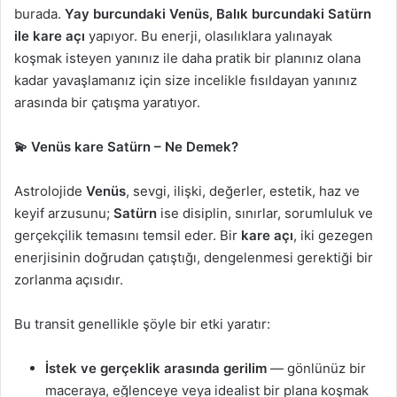
burada.
Yay burcundaki Venüs, Balık burcundaki Satürn
ile kare açı
yapıyor. Bu enerji, olasılıklara yalınayak
koşmak isteyen yanınız ile daha pratik bir planınız olana
kadar yavaşlamanız için size incelikle fısıldayan yanınız
arasında bir çatışma yaratıyor.
💫 Venüs kare Satürn – Ne Demek?
Astrolojide
Venüs
, sevgi, ilişki, değerler, estetik, haz ve
keyif arzusunu;
Satürn
ise disiplin, sınırlar, sorumluluk ve
gerçekçilik temasını temsil eder. Bir
kare açı
, iki gezegen
enerjisinin doğrudan çatıştığı, dengelenmesi gerektiği bir
zorlanma açısıdır.
Bu transit genellikle şöyle bir etki yaratır:
İstek ve gerçeklik arasında gerilim
— gönlünüz bir
maceraya, eğlenceye veya idealist bir plana koşmak