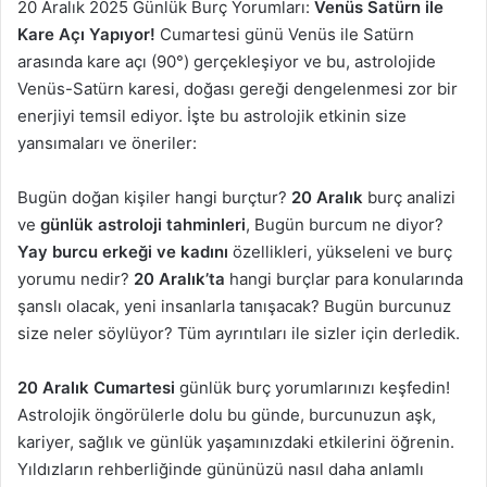
20 Aralık 2025 Günlük Burç Yorumları:
Venüs Satürn ile
Kare Açı Yapıyor!
Cumartesi günü Venüs ile Satürn
arasında kare açı (90°) gerçekleşiyor ve bu, astrolojide
Venüs-Satürn karesi, doğası gereği dengelenmesi zor bir
enerjiyi temsil ediyor. İşte bu astrolojik etkinin size
yansımaları ve öneriler:
Bugün doğan kişiler hangi burçtur?
20 Aralık
burç analizi
ve
günlük astroloji tahminleri
, Bugün burcum ne diyor?
Yay burcu erkeği ve kadını
özellikleri, yükseleni ve burç
yorumu nedir?
20 Aralık’ta
hangi burçlar para konularında
şanslı olacak, yeni insanlarla tanışacak? Bugün burcunuz
size neler söylüyor? Tüm ayrıntıları ile sizler için derledik.
20 Aralık Cumartesi
günlük burç yorumlarınızı keşfedin!
Astrolojik öngörülerle dolu bu günde, burcunuzun aşk,
kariyer, sağlık ve günlük yaşamınızdaki etkilerini öğrenin.
Yıldızların rehberliğinde gününüzü nasıl daha anlamlı