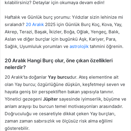
kılabilirsiniz? Detaylar için okumaya devam edin!
Haftalık ve Günlük burç yorumu: Yıldızlar sizin lehinize mi
sıralandı?
20 Aralık
2025 için Günlük Burç Koç, Kova, Yay,
Akrep, Terazi, Başak, İkizler, Boğa, Oğlak, Yengeç, Balık,
Aslan ve diğer burçlar için bugünkü Aşk, Kariyer, Para,
Sağlık, Uyumluluk yorumları ve
astrolojik
tahmini öğrenin.
20 Aralık Hangi Burç olur, öne çıkan özellikleri
nelerdir?
20 Aralık’ta doğanlar
Yay burcu
dur. Ateş elementine ait
olan Yay burcu; özgürlüğüne düşkün, keşfetmeyi seven ve
hayata geniş bir perspektiften bakan yapısıyla tanınır.
Yönetici gezegeni
Jüpiter
sayesinde iyimserlik, büyüme ve
anlam arayışı bu burcun temel motivasyonları arasındadır.
Doğruculuğu ve cesaretiyle dikkat çeken Yay burçları,
zaman zaman sabırsızlık ve ölçüsüz risk alma eğilimi
gösterebilir.