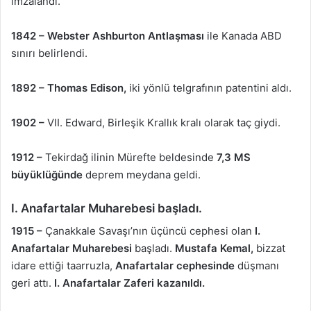
imzalandı.
1842 –
Webster Ashburton Antlaşması
ile Kanada ABD
sınırı belirlendi.
1892 –
Thomas Edison,
iki yönlü telgrafının patentini aldı.
1902 –
VII. Edward, Birleşik Krallık kralı olarak taç giydi.
1912 –
Tekirdağ ilinin Mürefte beldesinde
7,3 MS
büyüklüğünde
deprem meydana geldi.
I. Anafartalar Muharebesi
başladı.
1915 –
Çanakkale Savaşı’nın üçüncü cephesi olan
I.
Anafartalar Muharebesi
başladı.
Mustafa Kemal,
bizzat
idare ettiği taarruzla,
Anafartalar cephesinde
düşmanı
geri attı.
I. Anafartalar Zaferi kazanıldı.