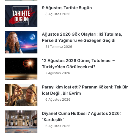
O
9 Ağustos Tarihte Bugün
k
8 Ağustos 2026
u
y
a
Ağustos 2026 Gök Olayları: İki Tutulma,
n
Perseid Yağmuru ve Gezegen Geçidi
K
31 Temmuz 2026
u
r
t
12 Ağustos 2026 Güneş Tutulması –
u
Türkiye’den Görülecek mi?
l
7 Ağustos 2026
u
r
Parayı kim icat etti? Paranın Kökeni: Tek Bir
İcat Değil, Bir Evrim
6 Ağustos 2026
Diyanet Cuma Hutbesi 7 Ağustos 2026:
“Kardeşlik”
6 Ağustos 2026