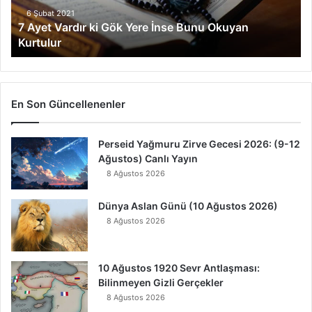
r
6 Şubat 2021
7 Ayet Vardır ki Gök Yere İnse Bunu Okuyan
d
Kurtulur
ı
r
k
i
G
En Son Güncellenenler
ö
k
Perseid Yağmuru Zirve Gecesi 2026: (9-12
Y
Ağustos) Canlı Yayın
e
r
8 Ağustos 2026
e
İ
Dünya Aslan Günü (10 Ağustos 2026)
n
8 Ağustos 2026
s
e
B
10 Ağustos 1920 Sevr Antlaşması:
u
Bilinmeyen Gizli Gerçekler
n
8 Ağustos 2026
u