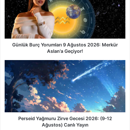
n
l
ü
k
B
u
r
ç
Günlük Burç Yorumları 9 Ağustos 2026: Merkür
Y
Aslan'a Geçiyor!
o
r
P
u
e
m
r
l
s
a
e
r
i
ı
d
9
Y
A
a
ğ
ğ
Perseid Yağmuru Zirve Gecesi 2026: (9-12
u
m
Ağustos) Canlı Yayın
s