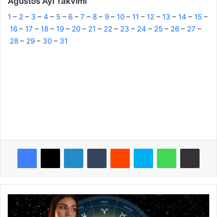
Ağustos Ayı Takvimi
1
–
2
–
3
–
4
–
5
–
6
–
7
–
8
–
9
–
10
–
11
–
12
–
13
–
14
–
15
–
16
–
17
–
18
–
19
–
20
–
21
–
22
–
23
–
24
–
25
–
26
–
27
–
28
–
29
–
30
–
31
Facebook
X
LinkedIn
Tumblr
Reddit
Skype
WhatsApp
E-Posta ile paylaş
G
ü