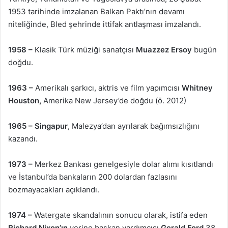
1953 tarihinde imzalanan Balkan Paktı’nın devamı
niteliğinde, Bled şehrinde ittifak antlaşması imzalandı.
1958 –
Klasik Türk müziği sanatçısı
Muazzez Ersoy
bugün
doğdu.
1963 –
Amerikalı şarkıcı, aktris ve film yapımcısı
Whitney
Houston,
Amerika New Jersey’de doğdu (ö. 2012)
1965 –
Singapur
, Malezya’dan ayrılarak bağımsızlığını
kazandı.
1973 –
Merkez Bankası genelgesiyle dolar alımı kısıtlandı
ve İstanbul’da bankaların 200 dolardan fazlasını
bozmayacakları açıklandı.
1974 –
Watergate skandalının sonucu olarak, istifa eden
Richard Nixon’ın
yerine başkan yardımcısı
Gerald Ford
38.