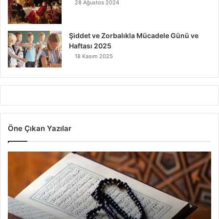
28 Ağustos 2024
Şiddet ve Zorbalıkla Mücadele Günü ve
Haftası 2025
18 Kasım 2025
Öne Çıkan Yazılar
7
A
y
e
t
V
a