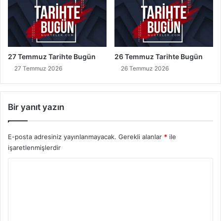
27 Temmuz Tarihte Bugün
26 Temmuz Tarihte Bugün
27 Temmuz 2026
26 Temmuz 2026
Bir yanıt yazın
E-posta adresiniz yayınlanmayacak.
Gerekli alanlar
*
ile
işaretlenmişlerdir
Y
o
r
u