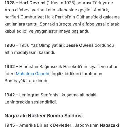
1928 –
Harf Devrimi
(1 Kasım 1928) sonrası Türkiye’de
Arap alfabesi yerine Latin alfabesine geçildi. Atatürk,
harfleri Cumhuriyet Halk Partisi’nin Gülhane’deki galasına
katılanlara tanıttı. Sonraki süreçte yeni alfabe yasal olarak
kabul edildi ve yaygınlaştırılmaya başlandı.
1936 –
1936 Yaz Olimpiyatları:
Jesse Owens
dördüncü
altın madalyasını kazandı.
1942 –
Hindistan Bağımsızlık Hareketi’nin siyasi ve ruhani
lideri
Mahatma Gandhi
, İngiliz birlikleri tarafından
Bombay’da tutuklandı.
1942 –
Leningrad Senfonisi, kuşatma altındaki
Leningrad’da seslendirildi.
Nagazaki Nükleer Bomba Saldırısı
1945 –
Amerika Birleşik Devletleri, Japonya’nın
Nagazaki