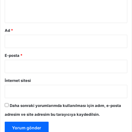
m
*
Ad
*
E-posta
*
İnternet sitesi
Daha sonraki yorumlarımda kullanılması için adım, e-posta
adresim ve site adresim bu tarayıcıya kaydedilsin.