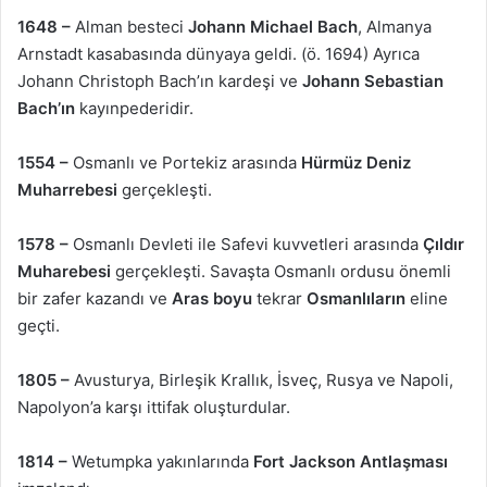
1648 –
Alman besteci
Johann Michael Bach
, Almanya
Arnstadt kasabasında dünyaya geldi. (ö. 1694) Ayrıca
Johann Christoph Bach’ın kardeşi ve
Johann Sebastian
Bach’ın
kayınpederidir.
1554 –
Osmanlı ve Portekiz arasında
Hürmüz Deniz
Muharrebesi
gerçekleşti.
1578 –
Osmanlı Devleti ile Safevi kuvvetleri arasında
Çıldır
Muharebesi
gerçekleşti. Savaşta Osmanlı ordusu önemli
bir zafer kazandı ve
Aras boyu
tekrar
Osmanlıların
eline
geçti.
1805 –
Avusturya, Birleşik Krallık, İsveç, Rusya ve Napoli,
Napolyon’a karşı ittifak oluşturdular.
1814 –
Wetumpka yakınlarında
Fort Jackson Antlaşması