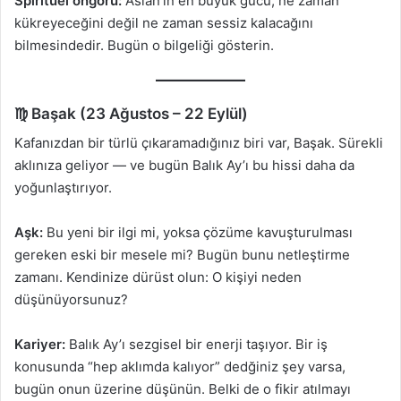
Spiritüel öngörü:
Aslan’ın en büyük gücü, ne zaman
kükreyeceğini değil ne zaman sessiz kalacağını
bilmesindedir. Bugün o bilgeliği gösterin.
♍ Başak (23 Ağustos – 22 Eylül)
Kafanızdan bir türlü çıkaramadığınız biri var, Başak. Sürekli
aklınıza geliyor — ve bugün Balık Ay’ı bu hissi daha da
yoğunlaştırıyor.
Aşk:
Bu yeni bir ilgi mi, yoksa çözüme kavuşturulması
gereken eski bir mesele mi? Bugün bunu netleştirme
zamanı. Kendinize dürüst olun: O kişiyi neden
düşünüyorsunuz?
Kariyer:
Balık Ay’ı sezgisel bir enerji taşıyor. Bir iş
konusunda “hep aklımda kalıyor” dedğiniz şey varsa,
bugün onun üzerine düşünün. Belki de o fikir atılmayı