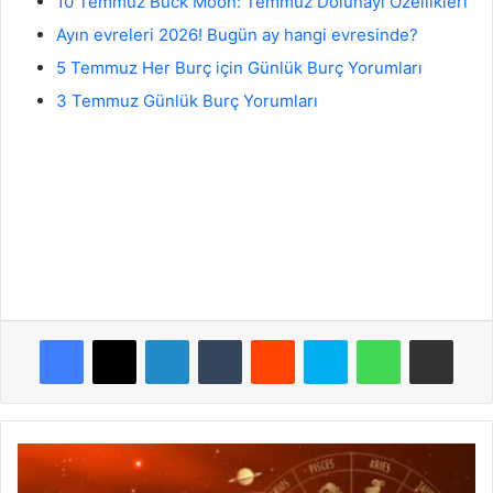
10 Temmuz Buck Moon: Temmuz Dolunayı Özellikleri
Ayın evreleri 2026! Bugün ay hangi evresinde?
5 Temmuz Her Burç için Günlük Burç Yorumları
3 Temmuz Günlük Burç Yorumları
Facebook
X
LinkedIn
Tumblr
Reddit
Skype
WhatsApp
E-Posta ile payla
Burç
Yorumları