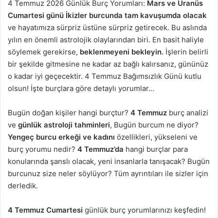
4 Temmuz 2026 Günlük Burç Yorumları:
Mars ve Uranüs
Cumartesi günü İkizler burcunda tam kavuşumda olacak
ve hayatımıza sürpriz üstüne sürpriz getirecek. Bu aslında
yılın en önemli astrolojik olaylarından biri. En basit haliyle
söylemek gerekirse,
beklenmeyeni bekleyin.
İşlerin belirli
bir şekilde gitmesine ne kadar az bağlı kalırsanız, gününüz
o kadar iyi geçecektir. 4 Temmuz Bağımsızlık Günü kutlu
olsun! İşte burçlara göre detaylı yorumlar…
Bugün doğan kişiler hangi burçtur?
4 Temmuz
burç analizi
ve
günlük astroloji tahminleri
, Bugün burcum ne diyor?
Yengeç burcu erkeği ve kadını
özellikleri, yükseleni ve
burç yorumu nedir?
4 Temmuz’da
hangi burçlar para
konularında şanslı olacak, yeni insanlarla tanışacak? Bugün
burcunuz size neler söylüyor? Tüm ayrıntıları ile sizler için
derledik.
4 Temmuz Cumartesi
günlük burç yorumlarınızı keşfedin!