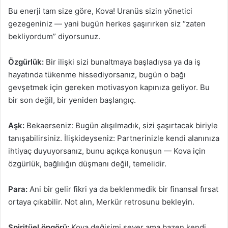
Bu enerji tam size göre, Kova! Uranüs sizin yönetici
gezegeniniz — yani bugün herkes şaşırırken siz “zaten
bekliyordum” diyorsunuz.
Özgürlük:
Bir ilişki sizi bunaltmaya başladıysa ya da iş
hayatında tükenme hissediyorsanız, bugün o bağı
gevşetmek için gereken motivasyon kapınıza geliyor. Bu
bir son değil, bir yeniden başlangıç.
Aşk:
Bekaerseniz: Bugün alışılmadık, sizi şaşırtacak biriyle
tanışabilirsiniz. İlişkideyseniz: Partnerinizle kendi alanınıza
ihtiyaç duyuyorsanız, bunu açıkça konuşun — Kova için
özgürlük, bağlılığın düşmanı değil, temelidir.
Para:
Ani bir gelir fikri ya da beklenmedik bir finansal fırsat
ortaya çıkabilir. Not alın, Merkür retrosunu bekleyin.
Spiritüel öngörü:
Kova değişimi sever ama bazen kendi