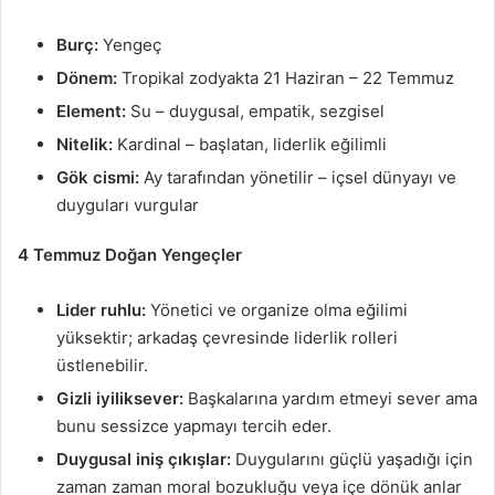
Burç:
Yengeç
Dönem:
Tropikal zodyakta 21 Haziran – 22 Temmuz
Element:
Su – duygusal, empatik, sezgisel
Nitelik:
Kardinal – başlatan, liderlik eğilimli
Gök cismi:
Ay tarafından yönetilir – içsel dünyayı ve
duyguları vurgular
4 Temmuz Doğan Yengeçler
Lider ruhlu:
Yönetici ve organize olma eğilimi
yüksektir; arkadaş çevresinde liderlik rolleri
üstlenebilir.
Gizli iyiliksever:
Başkalarına yardım etmeyi sever ama
bunu sessizce yapmayı tercih eder.
Duygusal iniş çıkışlar:
Duygularını güçlü yaşadığı için
zaman zaman moral bozukluğu veya içe dönük anlar