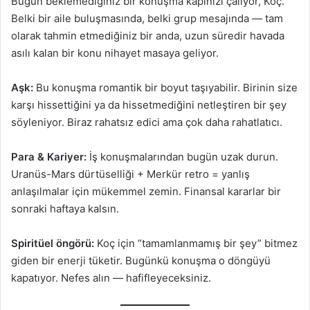
Bugün beklemediğiniz bir konuşma kapınızı çalıyor, Koç.
Belki bir aile buluşmasında, belki grup mesajında — tam
olarak tahmin etmediğiniz bir anda, uzun süredir havada
asılı kalan bir konu nihayet masaya geliyor.
Aşk:
Bu konuşma romantik bir boyut taşıyabilir. Birinin size
karşı hissettiğini ya da hissetmediğini netleştiren bir şey
söyleniyor. Biraz rahatsız edici ama çok daha rahatlatıcı.
Para & Kariyer:
İş konuşmalarından bugün uzak durun.
Uranüs-Mars dürtüselliği + Merkür retro = yanlış
anlaşılmalar için mükemmel zemin. Finansal kararlar bir
sonraki haftaya kalsın.
Spiritüel öngörü:
Koç için “tamamlanmamış bir şey” bitmez
giden bir enerji tüketir. Bugünkü konuşma o döngüyü
kapatıyor. Nefes alın — hafifleyeceksiniz.