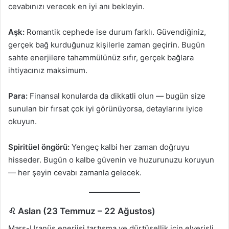
cevabınızı verecek en iyi anı bekleyin.
Aşk:
Romantik cephede ise durum farklı. Güvendiğiniz,
gerçek bağ kurduğunuz kişilerle zaman geçirin. Bugün
sahte enerjilere tahammülünüz sıfır, gerçek bağlara
ihtiyacınız maksimum.
Para:
Finansal konularda da dikkatli olun — bugün size
sunulan bir fırsat çok iyi görünüyorsa, detaylarını iyice
okuyun.
Spiritüel öngörü:
Yengeç kalbi her zaman doğruyu
hisseder. Bugün o kalbe güvenin ve huzurunuzu koruyun
— her şeyin cevabı zamanla gelecek.
♌ Aslan (23 Temmuz – 22 Ağustos)
Mars-Uranüs enerjisi tartışma ve dürtüsellik için elverişli