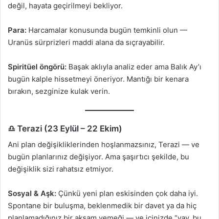
değil, hayata geçirilmeyi bekliyor.
Para:
Harcamalar konusunda bugün temkinli olun —
Uranüs sürprizleri maddi alana da sıçrayabilir.
Spiritüel öngörü:
Başak aklıyla analiz eder ama Balık Ay’ı
bugün kalple hissetmeyi öneriyor. Mantığı bir kenara
bırakın, sezginize kulak verin.
♎ Terazi (23 Eylül – 22 Ekim)
Ani plan değişikliklerinden hoşlanmazsınız, Terazi — ve
bugün planlarınız değişiyor. Ama şaşırtıcı şekilde, bu
değişiklik sizi rahatsız etmiyor.
Sosyal & Aşk:
Çünkü yeni plan eskisinden çok daha iyi.
Spontane bir buluşma, beklenmedik bir davet ya da hiç
planlamadığınız bir akşam yemeği — ve içinizde “vay, bu