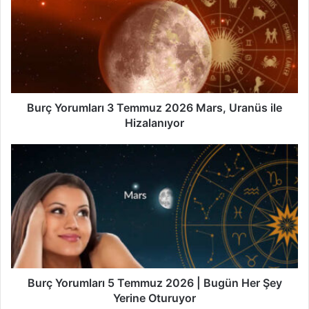
3
Temmuz
2026
Mars,
Uranüs
ile
Hizalanıyor
Burç Yorumları 3 Temmuz 2026 Mars, Uranüs ile
Hizalanıyor
Burç
Yorumları
5
Temmuz
2026
|
Bugün
Her
Şey
Yerine
Burç Yorumları 5 Temmuz 2026 | Bugün Her Şey
Oturuyor
Yerine Oturuyor