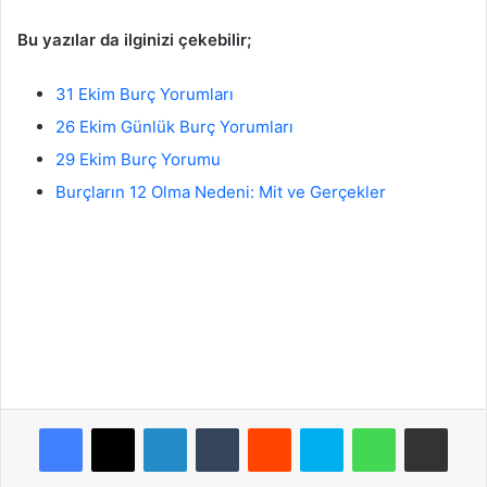
Bu yazılar da ilginizi çekebilir;
31 Ekim Burç Yorumları
26 Ekim Günlük Burç Yorumları
29 Ekim Burç Yorumu
Burçların 12 Olma Nedeni: Mit ve Gerçekler
Facebook
X
LinkedIn
Tumblr
Reddit
Skype
WhatsApp
E-Posta ile payla