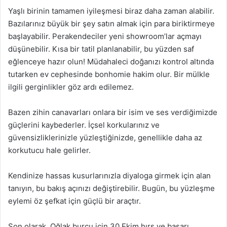
Yaşlı birinin tamamen iyileşmesi biraz daha zaman alabilir.
Bazılarınız büyük bir şey satın almak için para biriktirmeye
başlayabilir. Perakendeciler yeni showroom’lar açmayı
düşünebilir. Kısa bir tatil planlanabilir, bu yüzden saf
eğlenceye hazır olun! Müdahaleci doğanızı kontrol altında
tutarken ev cephesinde bonhomie hakim olur. Bir mülkle
ilgili gerginlikler göz ardı edilemez.
Bazen zihin canavarları onlara bir isim ve ses verdiğimizde
güçlerini kaybederler. İçsel korkularınız ve
güvensizliklerinizle yüzleştiğinizde, genellikle daha az
korkutucu hale gelirler.
Kendinize hassas kusurlarınızla diyaloga girmek için alan
tanıyın, bu bakış açınızı değiştirebilir. Bugün, bu yüzleşme
eylemi öz şefkat için güçlü bir araçtır.
Son olarak, Oğlak burcu için 30 Ekim hırs ve başarı