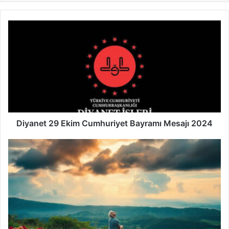
Diyanet
29
Ekim
Cumhuriyet
Bayramı
Mesajı
2024
Diyanet 29 Ekim Cumhuriyet Bayramı Mesajı 2024
Cehalet
gerçekten
mutluluk
mudur?