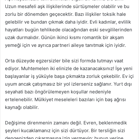
Uzun mesafeli aşk ilişkilerinde sürtüşmeler olabilir ve bu
zorlu bir dönemden geçecektir. Bazı ilişkiler toksik hale
gelebilir ve bundan çıkmak daha iyidir. Evli kadınlar, evlilik
hayatları bugün tehlikede olacağından eski sevgililerinden
uzak durmalıdır. Günün ikinci kısmı romantik bir akşam
yemeği için ve ayrıca partneri aileye tanıtmak için iyidir.
Orta düzeyde egzersizler bile sizi formda tutmayı vaat
ediyor. Muhtemelen iki elinizle de kazanacaksınız! İşe yeni
başlayanlar iş yüküyle başa çıkmakta zorluk çekebilir. Ev içi
uyum ancak çatışmasız bir yol izlerseniz sağlanır. Yurt dışı
seyahati bazı öngörülemeyen koşullar nedeniyle
ertelenebilir. Mülkiyet meseleleri bazıları için baş ağrısı
kaynağı olabilir.
Değişime direnmenin zamanı değil. Evren, beklenmedik
şeyleri kucaklamanız için sizi dürtüyor. Bir tersliğin sizi
dengenizden çıkarmasına izin vermeyin; bunun yerine,